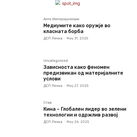
Анти Империјализам
Медиумите како оружје во
класната борба
ДСП Ленка
-
May 31, 2025
Uncategorized
Зависноста како феномен
предизвикан од материјалните
услови
ДСП Ленка
-
May 27, 2025
Став
Кина – Глобален лидер во зелени
технологии и одржлив развој
ДСП Ленка
-
May 26, 2025