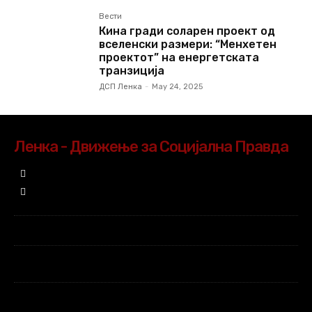
Вести
Кина гради соларен проект од
вселенски размери: “Менхетен
проектот” на енергетската
транзиција
ДСП Ленка
-
May 24, 2025
Ленка - Движење за Социјална Правда