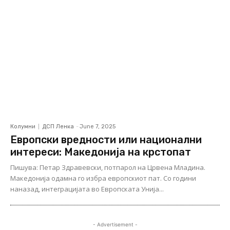
Колумни
ДСП Ленка
-
June 7, 2025
Европски вредности или национални
интереси: Македонија на крстопат
Пишува: Петар Здравевски, потпарол на Црвена Младина.
Македонија одамна го избра европскиот пат. Со години
наназад, интеграцијата во Европската Унија...
- Advertisement -