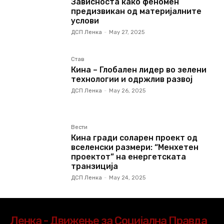
Зависноста како феномен
предизвикан од материјалните
услови
ДСП Ленка
-
May 27, 2025
Став
Кина – Глобален лидер во зелени
технологии и одржлив развој
ДСП Ленка
-
May 26, 2025
Вести
Кина гради соларен проект од
вселенски размери: “Менхетен
проектот” на енергетската
транзиција
ДСП Ленка
-
May 24, 2025
Ленка - Движење за Социјална Правда