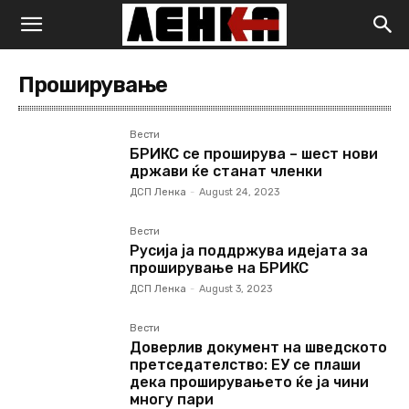
Проширување
Вести
БРИКС се проширува – шест нови
држави ќе станат членки
ДСП Ленка
-
August 24, 2023
Вести
Русија ја поддржува идејата за
проширување на БРИКС
ДСП Ленка
-
August 3, 2023
Вести
Доверлив документ на шведското
претседателство: ЕУ се плаши
дека проширувањето ќе ја чини
многу пари