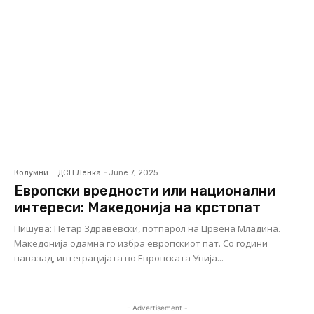
Колумни
ДСП Ленка
-
June 7, 2025
Европски вредности или национални
интереси: Македонија на крстопат
Пишува: Петар Здравевски, потпарол на Црвена Младина.
Македонија одамна го избра европскиот пат. Со години
наназад, интеграцијата во Европската Унија...
- Advertisement -