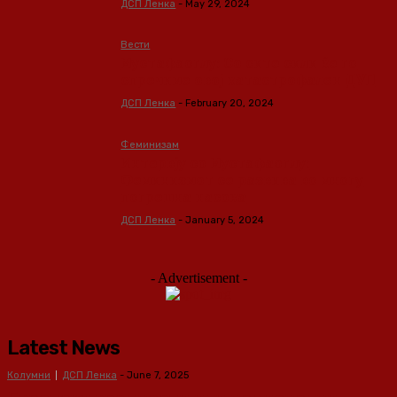
ДСП Ленка
-
May 29, 2024
Вести
Мустафаоглу: Со сите сили ќе го
спречиме овој катастрофален ДУП
ДСП Ленка
-
February 20, 2024
Феминизам
Интервју со Мустафаоглу:
Феминизмот се развива во многу
погрешна насока
ДСП Ленка
-
January 5, 2024
- Advertisement -
Latest News
Колумни
ДСП Ленка
-
June 7, 2025