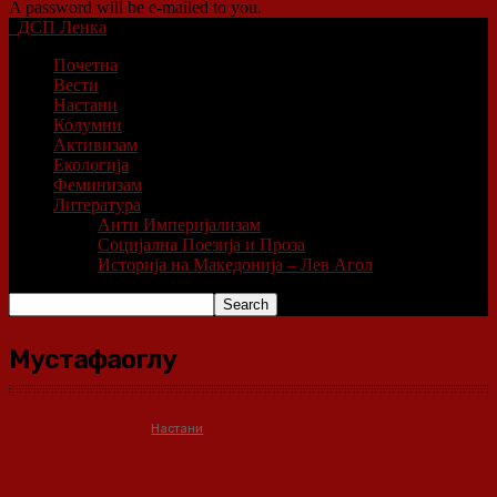
A password will be e-mailed to you.
ДСП Ленка
Почетна
Вести
Настани
Колумни
Активизам
Екологија
Феминизам
Литература
Анти Империјализам
Социјална Поезија и Проза
Историја на Македонија – Лев Агол
Мустафаоглу
Настани
Солистички концерт на Арда
Мустафаоглу во КИЦ