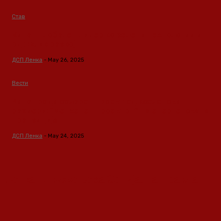
Став
Кина – Глобален лидер во зелени технологии и
одржлив развој
ДСП Ленка
-
May 26, 2025
Вести
Кина гради соларен проект од вселенски
размери: “Менхетен проектот” на енергетската
транзиција
ДСП Ленка
-
May 24, 2025
Ленка - Движење за Социјална Правда