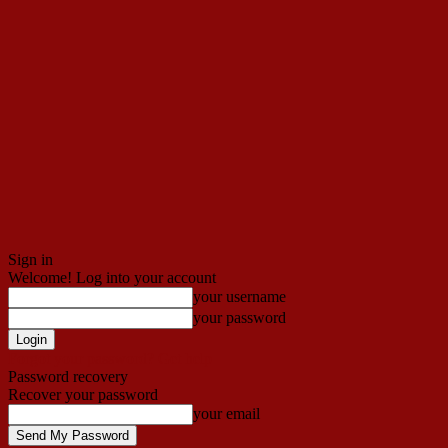
Sign in
Welcome! Log into your account
your username
your password
Forgot your password? Get help
Password recovery
Recover your password
your email