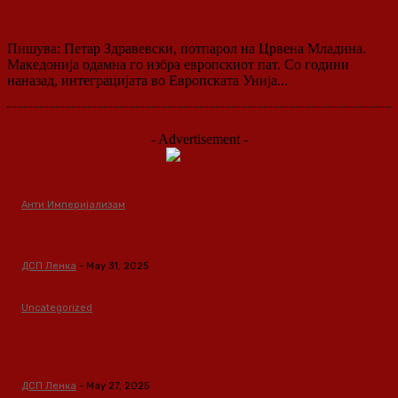
Европски вредности или национални
интереси: Македонија на крстопат
Пишува: Петар Здравевски, потпарол на Црвена Младина.
Македонија одамна го избра европскиот пат. Со години
наназад, интеграцијата во Европската Унија...
- Advertisement -
Анти Империјализам
Медиумите како оружје во класната борба
ДСП Ленка
-
May 31, 2025
Uncategorized
Зависноста како феномен предизвикан од
материјалните услови
ДСП Ленка
-
May 27, 2025