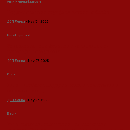
Анти Империјализам
Медиумите како оружје во класната борба
ДСП Ленка
-
May 31, 2025
Uncategorized
Зависноста како феномен предизвикан од
материјалните услови
ДСП Ленка
-
May 27, 2025
Став
Кина – Глобален лидер во зелени технологии и
одржлив развој
ДСП Ленка
-
May 26, 2025
Вести
Кина гради соларен проект од вселенски
размери: “Менхетен проектот” на енергетската