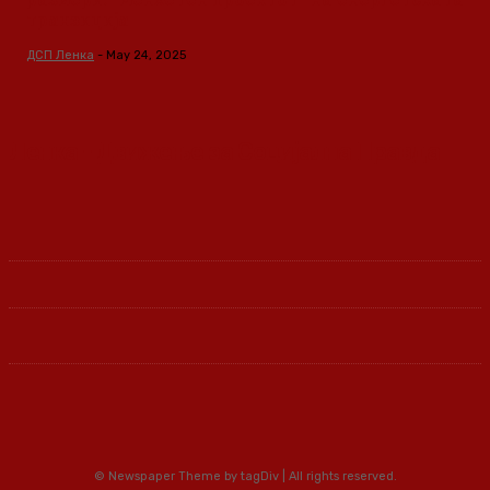
транзиција
ДСП Ленка
-
May 24, 2025
Ленка - Движење за Социјална Правда
© Newspaper Theme by tagDiv | All rights reserved.