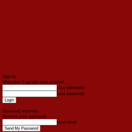
Sign in
Welcome! Log into your account
your username
your password
Forgot your password? Get help
Password recovery
Recover your password
your email