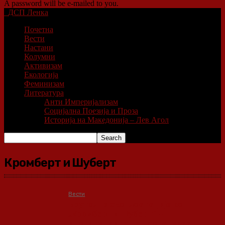
A password will be e-mailed to you.
ДСП Ленка
Почетна
Вести
Настани
Колумни
Активизам
Екологија
Феминизам
Литература
Анти Империјализам
Социјална Поезија и Проза
Историја на Македонија – Лев Агол
Кромберт и Шуберт
Вести
Брутална експлоатација во
„Кромберг и Шуберт“ –
институциите не постапуваат