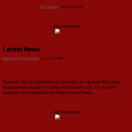
ДСП Ленка
-
May 22, 2024
- Advertisement -
Latest News
Колумни
ДСП Ленка
-
June 7, 2025
Европски вредности или национални
интереси: Македонија на крстопат
Пишува: Петар Здравевски, потпарол на Црвена Младина.
Македонија одамна го избра европскиот пат. Со години
наназад, интеграцијата во Европската Унија...
- Advertisement -