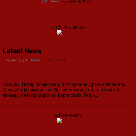
ДСП Ленка
-
January 4, 2024
- Advertisement -
Latest News
Колумни
ДСП Ленка
-
June 7, 2025
Европски вредности или национални
интереси: Македонија на крстопат
Пишува: Петар Здравевски, потпарол на Црвена Младина.
Македонија одамна го избра европскиот пат. Со години
наназад, интеграцијата во Европската Унија...
- Advertisement -