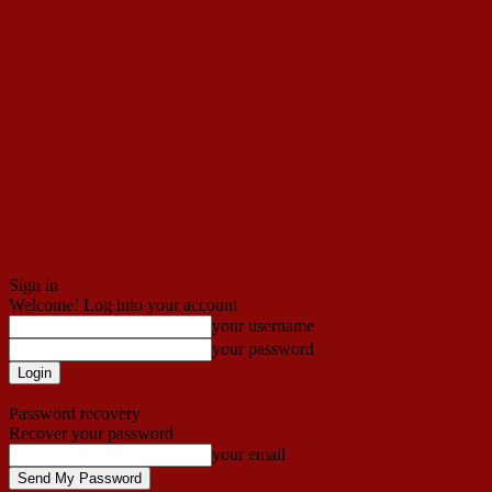
Sign in
Welcome! Log into your account
your username
your password
Forgot your password? Get help
Password recovery
Recover your password
your email