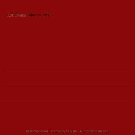
транзиција
ДСП Ленка
-
May 24, 2025
Ленка - Движење за Социјална Правда
© Newspaper Theme by tagDiv | All rights reserved.