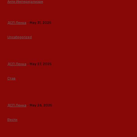
Анти Империјализам
Медиумите како оружје во класната борба
ДСП Ленка
-
May 31, 2025
Uncategorized
Зависноста како феномен предизвикан од
материјалните услови
ДСП Ленка
-
May 27, 2025
Став
Кина – Глобален лидер во зелени технологии и
одржлив развој
ДСП Ленка
-
May 26, 2025
Вести
Кина гради соларен проект од вселенски
размери: “Менхетен проектот” на енергетската