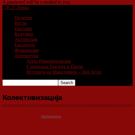
A password will be e-mailed to you.
ДСП Ленка
Почетна
Вести
Настани
Колумни
Активизам
Екологија
Феминизам
Литература
Анти Империјализам
Социјална Поезија и Проза
Историја на Македонија – Лев Агол
Колективизација
Литература
Наводниот геноцид на
колективизацијата [Људо Мартенс]