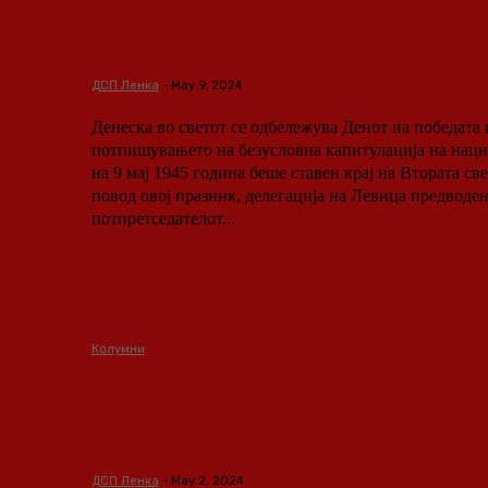
Левица оддаде почит на за
херои во борбата против 
ДСП Ленка
-
May 9, 2024
Денеска во светот се одбележува Денот на победата
потпишувањето на безусловна капитулација на наци
на 9 мај 1945 година беше ставен крај на Втората светс
повод овој празник, делегација на Левица предводен
потпретседателот...
Колумни
Јовановска: Левица ќе зас
позади секоја дискримини
општествена група
ДСП Ленка
-
May 2, 2024