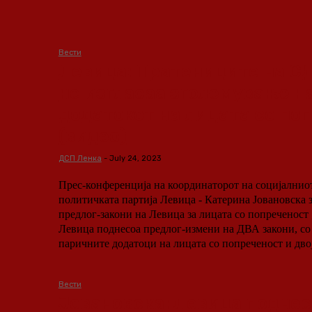
Вести
Левица: Пратениците на 
не изгласаа зголемување н
додатокот на лицата со по
(видео)
ДСП Ленка
-
July 24, 2023
Прес-конференција на координаторот на социјалнио
политичката партија Левица - Катерина Јовановска 
предлог-закони на Левица за лицата со попреченост „Пратениците на
Левица поднесоа предлог-измени на ДВА закони, со 
паричните додатоци на лицата со попреченост и двој
Вести
Јовановска: Левица поднес