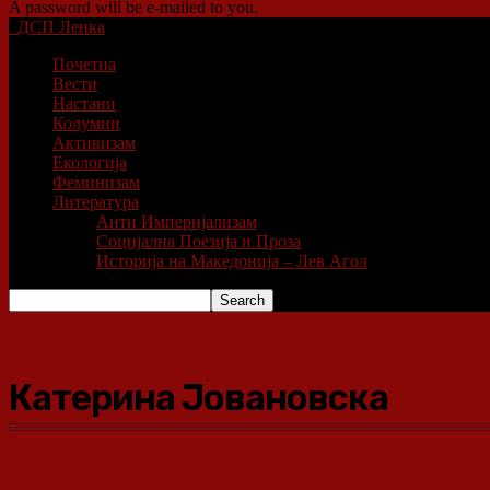
A password will be e-mailed to you.
ДСП Ленка
Почетна
Вести
Настани
Колумни
Активизам
Екологија
Феминизам
Литература
Анти Империјализам
Социјална Поезија и Проза
Историја на Македонија – Лев Агол
Катерина Јовановска