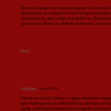
Денеска ја имаме честа да разговараме со Катерина 
координатор на Социјалниот сектор при политичкат
советничка во град Скопје од редовите на Левица ка
пратеник од Левица во Изборна Единица 1, за досега
Вести
Левица од Скопје: Потребен
мораториум за национални
предавства, а не за меѓупа
препукувања
ДСП Ленка
-
April 22, 2024
Синоќа во Скопје Левица го одржа завршниот народ
круг Претседателски избори 2024 во другарска и бо
Проф. д-р Билјана Ванковска ги поздрави присутните