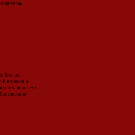
амките на...
вановска
тоинство
на грешка
та Билјана
о Ристовски и
и во Карпош. На
Ванковска за