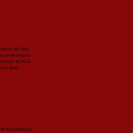
о ЈСП не
и на
оветот на Град
 на политичката
блемите во ЈСП.
е не беше
ри за деца
гории
чи кон акцијата