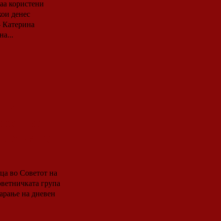
кои денес
– Катерина
а...
евен
ост во
а Левица
ца во Советот на
варање на дневен