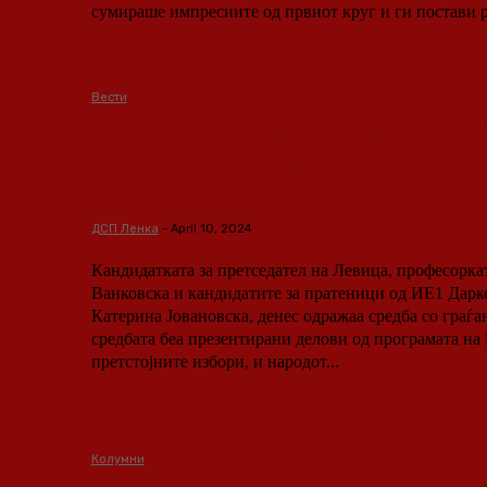
сумираше импресиите од првиот круг и ги постави р
Вести
Ванковска, Ристовски и Јо
од Карпош: Ако сакаме дос
овие избори немаме право 
ДСП Ленка
-
April 10, 2024
Кандидатката за претседател на Левица, професорка
Ванковска и кандидатите за пратеници од ИЕ1 Дарк
Катерина Јовановска, денес одражаа средба со граѓан
средбата беа презентирани делови од програмата на 
претстојните избори, и народот...
Колумни