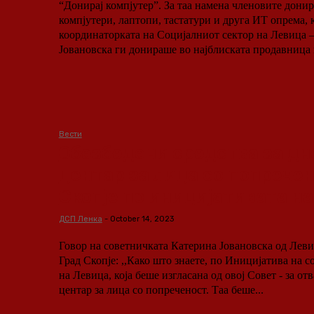
“Донирај компјутер”. За таа намена членовите донираа користени
компјутери, лаптопи, тастатури и друга ИТ опрема, 
координаторката на Социјалниот сектор на Левица 
Јовановска ги донираше во најблиската продавница н
Вести
Обезбедени средства за дн
центар за лица со попречен
Скопје по иницијативата н
ДСП Ленка
-
October 14, 2023
Говор на советничката Катерина Јовановска од Леви
Град Скопје: ,,Како што знаете, по Иницијатива на советничката група
на Левица, која беше изгласана од овој Совет - за от
центар за лица со попреченост. Таа беше...