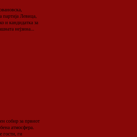
Јовановска,
а партија Левица,
ко и кандидатка за
шната нејзина...
 е
ртиски
ен собир за првиот
рбена атмосфера.
 гости, ги