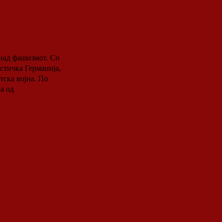
гинатите
фашизмот
 над фашизмот. Со
стичка Германија,
ка војна. По
а од
тане
рана