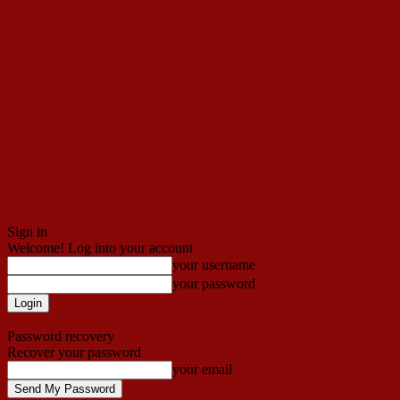
Sign in
Welcome! Log into your account
your username
your password
Forgot your password? Get help
Password recovery
Recover your password
your email