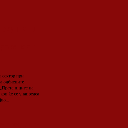
СДС/ДПМНЕ
а
преченост
т сектор при
за одбиените
кои ќе се унапредеа
но...
е предлог-