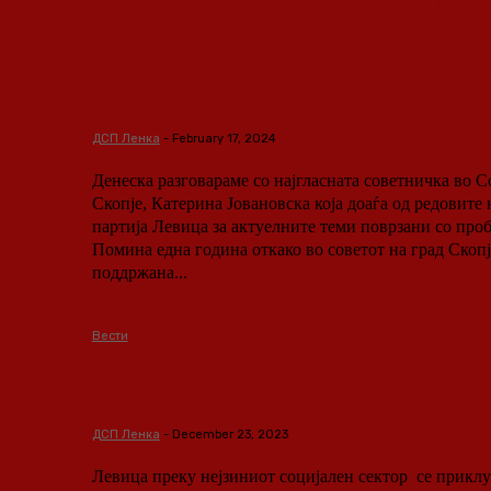
Јовановска: Вработените в
смеат да зависат од
внатерпартиските интерес
советничките групи
ДСП Ленка
-
February 17, 2024
Денеска разговараме со најгласната советничка во С
Скопје, Катерина Јовановска која доаѓа од редовите
партија Левица за актуелните теми поврзани со про
Помина една година откако во советот на град Скопј
поддржана...
Вести
Левица донираше компјуте
од социјално ранливи кате
ДСП Ленка
-
December 23, 2023
Левица преку нејзиниот социјален сектор се приклу