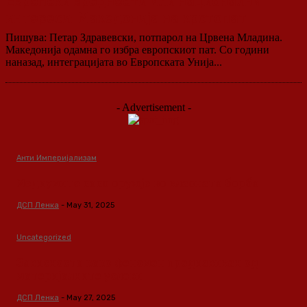
Европски вредности или национални
интереси: Македонија на крстопат
Пишува: Петар Здравевски, потпарол на Црвена Младина.
Македонија одамна го избра европскиот пат. Со години
наназад, интеграцијата во Европската Унија...
- Advertisement -
Анти Империјализам
Медиумите како оружје во класната борба
ДСП Ленка
-
May 31, 2025
Uncategorized
Зависноста како феномен предизвикан од
материјалните услови
ДСП Ленка
-
May 27, 2025