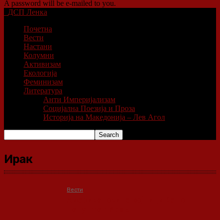
A password will be e-mailed to you.
ДСП Ленка
Почетна
Вести
Настани
Колумни
Активизам
Екологија
Феминизам
Литература
Анти Империјализам
Социјална Поезија и Проза
Историја на Македонија – Лев Агол
Ирак
Вести
Американските војници ќе го
напуштат Ирак