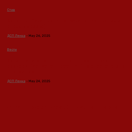
Став
Кина – Глобален лидер во зелени технологии и
одржлив развој
ДСП Ленка
-
May 26, 2025
Вести
Кина гради соларен проект од вселенски
размери: “Менхетен проектот” на енергетската
транзиција
ДСП Ленка
-
May 24, 2025
Ленка - Движење за Социјална Правда