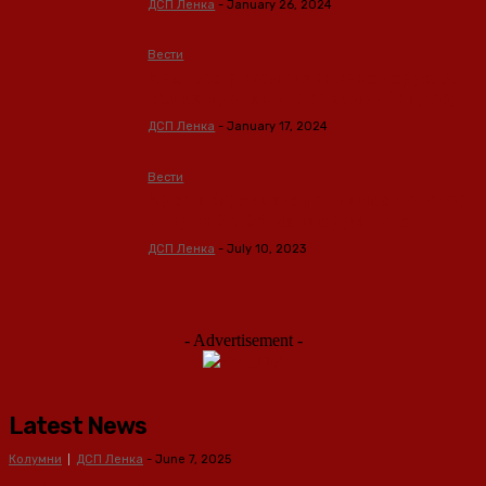
ДСП Ленка
-
January 26, 2024
Вести
Иранска револуционерна гарда со
акции против тероризмот (Видео)
ДСП Ленка
-
January 17, 2024
Вести
Ирак и Франција потпишаа договор
вреден 24,64 милијарди евра
ДСП Ленка
-
July 10, 2023
- Advertisement -
Latest News
Колумни
ДСП Ленка
-
June 7, 2025