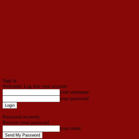
Sign in
Welcome! Log into your account
your username
your password
Forgot your password? Get help
Password recovery
Recover your password
your email