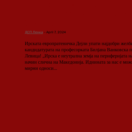
Европратеничката Клер Деј
поддршка за Билјана Ванко
(Видео)
ДСП Ленка
-
April 7, 2024
Ирската европратеничка Дејли упати најдобри желб
кандидатурата на професорката Билјана Ванковска 
Левица! „Ирска е неутрална земја на периферијата на Европа, на некој
начин слична на Македонија. Иднината за нас е мож
мирни односи...