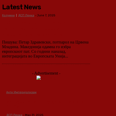
Latest News
Колумни
ДСП Ленка
-
June 7, 2025
Европски вредности или
национални интереси:
Македонија на крстопат
Пишува: Петар Здравевски, потпарол на Црвена
Младина. Македонија одамна го избра
европскиот пат. Со години наназад,
интеграцијата во Европската Унија...
- Advertisement -
Анти Империјализам
Медиумите како оружје во класната
борба
ДСП Ленка
-
May 31, 2025