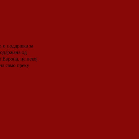
ли со
вска
и и поддршка за
поддржана од
на само преку