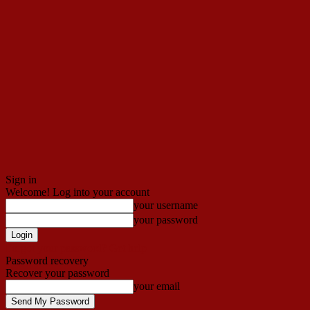
Sign in
Welcome! Log into your account
your username
your password
Forgot your password? Get help
Password recovery
Recover your password
your email