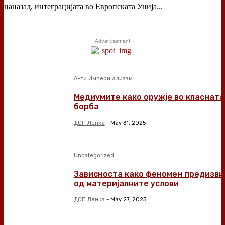
наназад, интеграцијата во Европската Унија...
- Advertisement -
Анти Империјализам
Медиумите како оружје во класната
борба
ДСП Ленка
-
May 31, 2025
Uncategorized
Зависноста како феномен предизви
од материјалните услови
ДСП Ленка
-
May 27, 2025