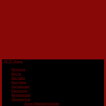
ДСП Ленка
Почетна
Вести
Настани
Колумни
Активизам
Екологија
Феминизам
Литература
Анти Империјализам