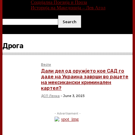
Социјална Поезија и Проза
Историја на Македонија – Лев Агол
Дрога
Вести
Дали дел од оружјето кое САД го
даде на Украина заврши во рацете
на мексикански криминален
картел?
ДСП Ленка
-
June 3, 2023
- Advertisement -