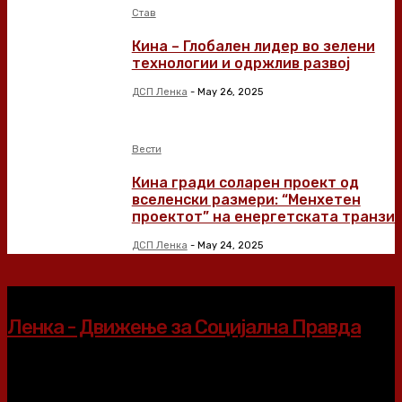
Став
Кина – Глобален лидер во зелени
технологии и одржлив развој
ДСП Ленка
-
May 26, 2025
Вести
Кина гради соларен проект од
вселенски размери: “Менхетен
проектот” на енергетската транзиц
ДСП Ленка
-
May 24, 2025
Ленка - Движење за Социјална Правда