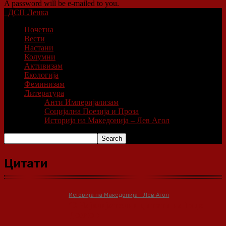
A password will be e-mailed to you.
ДСП Ленка
Почетна
Вести
Настани
Колумни
Активизам
Екологија
Феминизам
Литература
Анти Империјализам
Социјална Поезија и Проза
Историја на Македонија – Лев Агол
Цитати
Историја на Македонија - Лев Агол
10 Највлијателни цитати на Гоце
Делчев