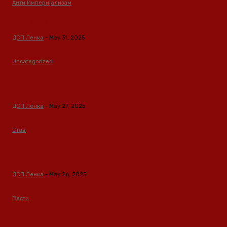
Анти Империјализам
Медиумите како оружје во класната борба
ДСП Ленка
-
May 31, 2025
Uncategorized
Зависноста како феномен предизвикан од
материјалните услови
ДСП Ленка
-
May 27, 2025
Став
Кина – Глобален лидер во зелени технологии и
одржлив развој
ДСП Ленка
-
May 26, 2025
Вести
Кина гради соларен проект од вселенски
размери: “Менхетен проектот” на енергетската