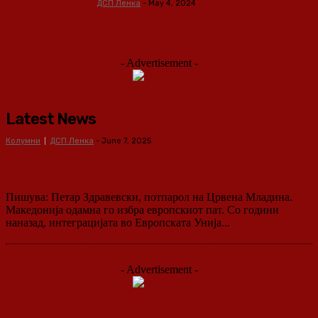
ДСП Ленка
-
May 4, 2024
- Advertisement -
Latest News
Колумни
ДСП Ленка
-
June 7, 2025
Европски вредности или национални
интереси: Македонија на крстопат
Пишува: Петар Здравевски, потпарол на Црвена Младина.
Македонија одамна го избра европскиот пат. Со години
наназад, интеграцијата во Европската Унија...
- Advertisement -