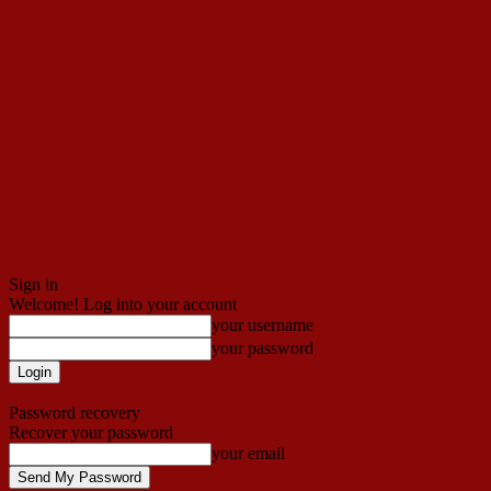
Sign in
Welcome! Log into your account
your username
your password
Forgot your password? Get help
Password recovery
Recover your password
your email