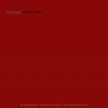
транзиција
ДСП Ленка
-
May 24, 2025
Ленка - Движење за Социјална Правда
© Newspaper Theme by tagDiv | All rights reserved.