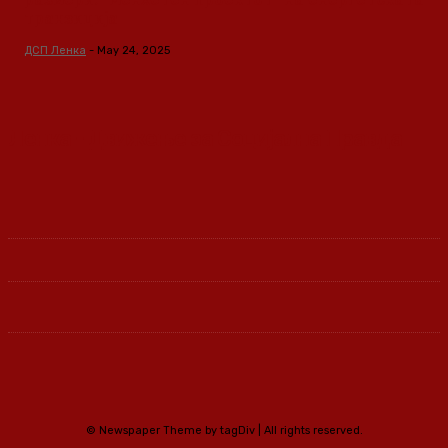
транзиција
ДСП Ленка
-
May 24, 2025
Ленка - Движење за Социјална Правда
© Newspaper Theme by tagDiv | All rights reserved.