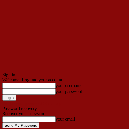
Sign in
Welcome! Log into your account
your username
your password
Forgot your password? Get help
Password recovery
Recover your password
your email