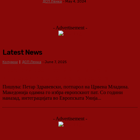
ДСП Ленка
-
May 4, 2024
- Advertisement -
Latest News
Колумни
ДСП Ленка
-
June 7, 2025
Европски вредности или национални
интереси: Македонија на крстопат
Пишува: Петар Здравевски, потпарол на Црвена Младина.
Македонија одамна го избра европскиот пат. Со години
наназад, интеграцијата во Европската Унија...
- Advertisement -