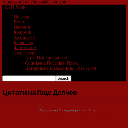
A password will be e-mailed to you.
ДСП Ленка
Почетна
Вести
Настани
Колумни
Активизам
Екологија
Феминизам
Литература
Анти Империјализам
Социјална Поезија и Проза
Историја на Македонија – Лев Агол
Цитати на Гоце Делчев
Историја на Македонија - Лев Агол
10 Највлијателни цитати на Гоце
Делчев