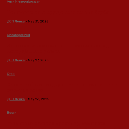
Анти Империјализам
Медиумите како оружје во класната борба
ДСП Ленка
-
May 31, 2025
Uncategorized
Зависноста како феномен предизвикан од
материјалните услови
ДСП Ленка
-
May 27, 2025
Став
Кина – Глобален лидер во зелени технологии и
одржлив развој
ДСП Ленка
-
May 26, 2025
Вести
Кина гради соларен проект од вселенски
размери: “Менхетен проектот” на енергетската