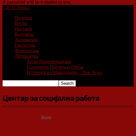
A password will be e-mailed to you.
ДСП Ленка
Почетна
Вести
Настани
Колумни
Активизам
Екологија
Феминизам
Литература
Анти Империјализам
Социјална Поезија и Проза
Историја на Македонија – Лев Агол
Центар за социјална работа
Вести
Левица: Меѓуопштинскиот центар
за социјална работа – Скопје –
уништува животи