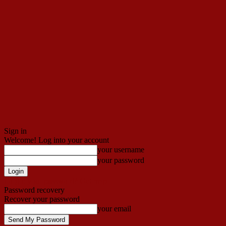
Sign in
Welcome! Log into your account
your username
your password
Forgot your password? Get help
Password recovery
Recover your password
your email