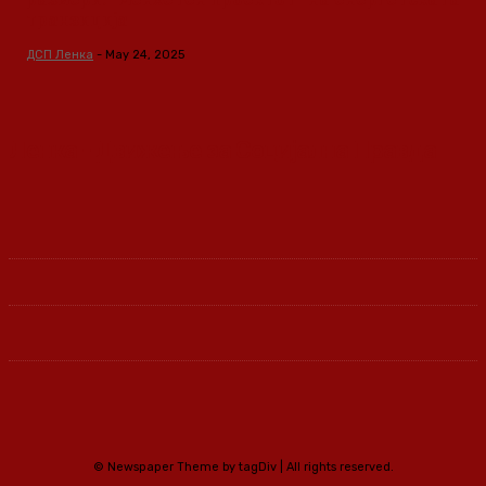
транзиција
ДСП Ленка
-
May 24, 2025
Ленка - Движење за Социјална Правда
© Newspaper Theme by tagDiv | All rights reserved.