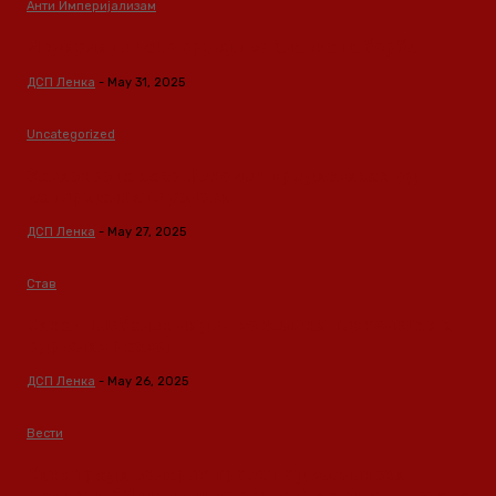
Анти Империјализам
Медиумите како оружје во класната борба
ДСП Ленка
-
May 31, 2025
Uncategorized
Зависноста како феномен предизвикан од
материјалните услови
ДСП Ленка
-
May 27, 2025
Став
Кина – Глобален лидер во зелени технологии и
одржлив развој
ДСП Ленка
-
May 26, 2025
Вести
Кина гради соларен проект од вселенски
размери: “Менхетен проектот” на енергетската