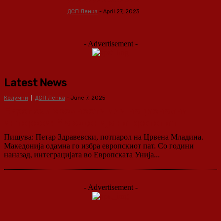
ДСП Ленка
-
April 27, 2023
- Advertisement -
Latest News
Колумни
ДСП Ленка
-
June 7, 2025
Европски вредности или национални
интереси: Македонија на крстопат
Пишува: Петар Здравевски, потпарол на Црвена Младина.
Македонија одамна го избра европскиот пат. Со години
наназад, интеграцијата во Европската Унија...
- Advertisement -