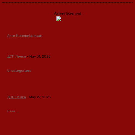
- Advertisement -
Анти Империјализам
Медиумите како оружје во класната борба
ДСП Ленка
-
May 31, 2025
Uncategorized
Зависноста како феномен предизвикан од
материјалните услови
ДСП Ленка
-
May 27, 2025
Став
Кина – Глобален лидер во зелени технологии и
одржлив развој