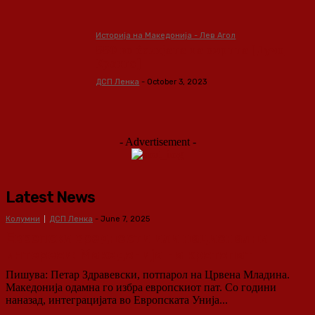
Историја на Македонија - Лев Агол
550 во ќелијата на смртта [Дучо
Кранго]
ДСП Ленка
-
October 3, 2023
- Advertisement -
Latest News
Колумни
ДСП Ленка
-
June 7, 2025
Европски вредности или национални
интереси: Македонија на крстопат
Пишува: Петар Здравевски, потпарол на Црвена Младина.
Македонија одамна го избра европскиот пат. Со години
наназад, интеграцијата во Европската Унија...