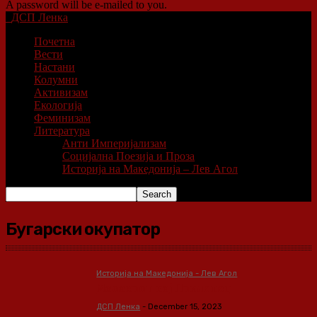
A password will be e-mailed to you.
ДСП Ленка
Почетна
Вести
Настани
Колумни
Активизам
Екологија
Феминизам
Литература
Анти Империјализам
Социјална Поезија и Проза
Историја на Македонија – Лев Агол
Бугарски окупатор
Историја на Македонија - Лев Агол
Масакрот кај Прилепец
ДСП Ленка
-
December 15, 2023