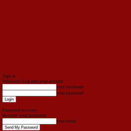
Sign in
Welcome! Log into your account
your username
your password
Forgot your password? Get help
Password recovery
Recover your password
your email