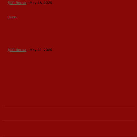
ДСП Ленка
-
May 26, 2025
Вести
Кина гради соларен проект од вселенски
размери: “Менхетен проектот” на енергетската
транзиција
ДСП Ленка
-
May 24, 2025
Ленка - Движење за Социјална Правда