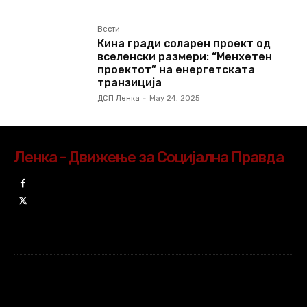
Вести
Кина гради соларен проект од
вселенски размери: “Менхетен
проектот” на енергетската
транзиција
ДСП Ленка
-
May 24, 2025
Ленка - Движење за Социјална Правда