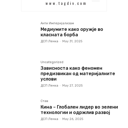
Анти Империјализам
Медиумите како оружје во
класната борба
ДСП Ленка
-
May 31, 2025
Uncategorized
Зависноста како феномен
предизвикан од материјалните
услови
ДСП Ленка
-
May 27, 2025
Став
Кина – Глобален лидер во зелени
технологии и одржлив развој
ДСП Ленка
-
May 26, 2025