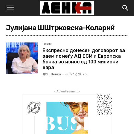
Јулијана ШШтрковска-Колариќ
Вести
Експресно донесен договорот за
заем помеѓу АД ЕСМ и Европска
банка во износ од 100 милиони
евра
ДСП Ленка
-
July 19, 2023
- Advertisement -