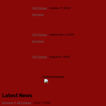
локалните колаборатори!
ДСП Ленка
-
October 11, 2023
Колумни
Мојсоска: Измените на Кривичниот
Законик: Колективна амнестија со
европско знаменце
ДСП Ленка
-
September 6, 2023
Колумни
Мојсоска: Колку вреди животот на
непривилегираната жена!
ДСП Ленка
-
August 27, 2023
- Advertisement -
Latest News
Колумни
ДСП Ленка
-
June 7, 2025