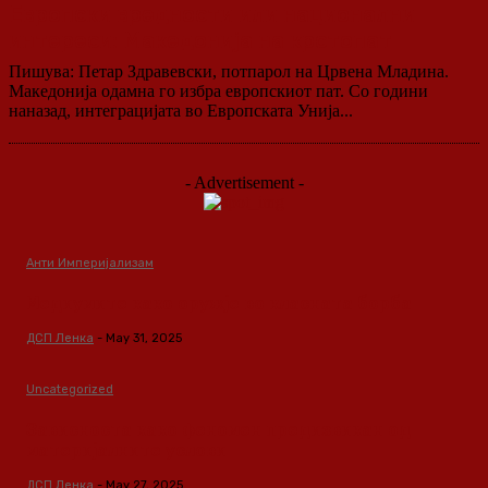
Европски вредности или национални
интереси: Македонија на крстопат
Пишува: Петар Здравевски, потпарол на Црвена Младина.
Македонија одамна го избра европскиот пат. Со години
наназад, интеграцијата во Европската Унија...
- Advertisement -
Анти Империјализам
Медиумите како оружје во класната борба
ДСП Ленка
-
May 31, 2025
Uncategorized
Зависноста како феномен предизвикан од
материјалните услови
ДСП Ленка
-
May 27, 2025