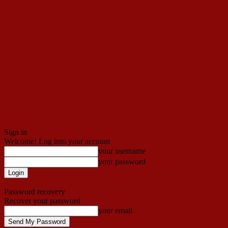
Sign in
Welcome! Log into your account
your username
your password
Forgot your password? Get help
Password recovery
Recover your password
your email