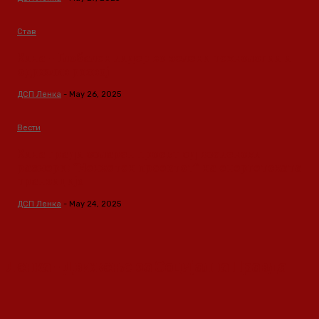
Став
Кина – Глобален лидер во зелени технологии и
одржлив развој
ДСП Ленка
-
May 26, 2025
Вести
Кина гради соларен проект од вселенски
размери: “Менхетен проектот” на енергетската
транзиција
ДСП Ленка
-
May 24, 2025
Ленка - Движење за Социјална Правда