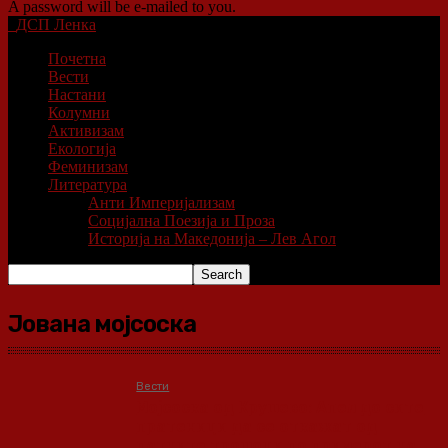
A password will be e-mailed to you.
ДСП Ленка
Почетна
Вести
Настани
Колумни
Активизам
Екологија
Феминизам
Литература
Анти Империјализам
Социјална Поезија и Проза
Историја на Македонија – Лев Агол
Јована мојсоска
Вести
Мојсоска од Крушево: Апел до сите
пратеници да се откажат од
патните трошоци по примерот на