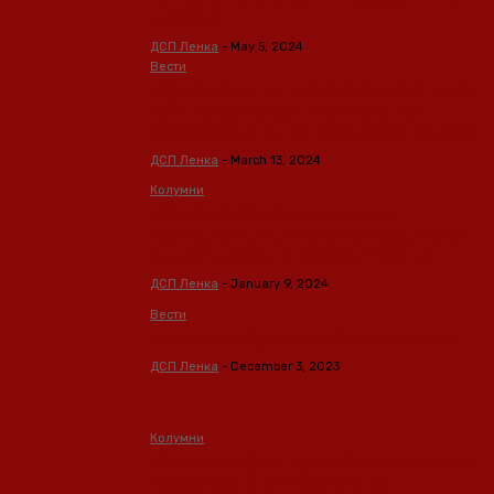
Левица
ДСП Ленка
-
May 5, 2024
Вести
Мојсоска: Трет ден како плочата од
НОБ насилнички е тргната од
функционерот на ДУИ, Нефи Усеини
ДСП Ленка
-
March 13, 2024
Колумни
Мојсоска: Сменивме име за
партиските неписмени насилници
од ДУИ да ни го чуваат небото
ДСП Ленка
-
January 9, 2024
Вести
Левица го одржа вториот пленум
ДСП Ленка
-
December 3, 2023
Колумни
Мојсоска: Ниту една окупација не е
возможна без помошта на