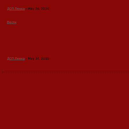
ДСП Ленка
-
May 26, 2025
Вести
Кина гради соларен проект од
вселенски размери: “Менхетен
проектот” на енергетската
транзиција
ДСП Ленка
-
May 24, 2025
Ленка - Движење за Социјална Правда