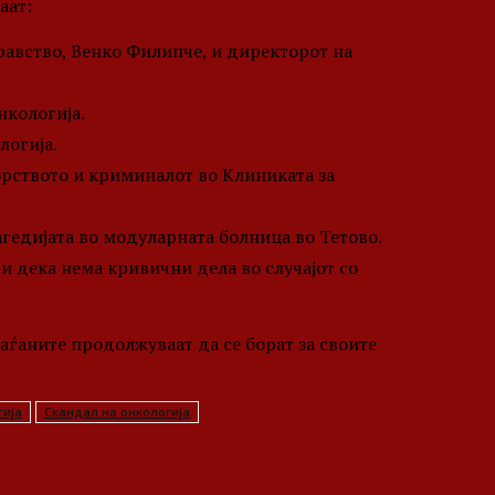
аат:
равство, Венко Филипче, и директорот на
нкологија.
логија.
орството и криминалот во Клиниката за
гедијата во модуларната болница во Тетово.
и дека нема кривични дела во случајот со
граѓаните продолжуваат да се борат за своите
гија
Скандал на онкологија