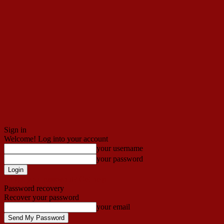
Sign in
Welcome! Log into your account
your username
your password
Forgot your password? Get help
Password recovery
Recover your password
your email