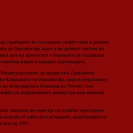
е граѓаните ќе го изразат својот гнев и револт
а за Онкологија, како и во целиот систем на
ата цел на протестот е барањето за социјална
 човечки животи поради корупцијата.
 Министерството за здравство. Граѓаните
 во Клиниката за Онкологија, како и откривање
 во модуларната болница во Тетово. Ова
чувајќи ги поранешните министри кои можеби
иот законик не смее да ги ослабат пресудите
недела сè уште не е исполнет, вклучувајќи го
гата од ОЈО.