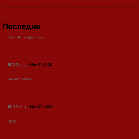
Последно
Анти Империјализам
Медиумите како оружје во класната
борба
ДСП Ленка
-
May 31, 2025
Uncategorized
Зависноста како феномен
предизвикан од материјалните услови
ДСП Ленка
-
May 27, 2025
Став
Кина – Глобален лидер во зелени
технологии и одржлив развој