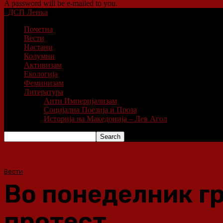
A password will be e-mailed to you.
ДСП Ленка
Почетна
Вести
Настани
Колумни
Активизам
Екологија
Феминизам
Литература
Анти Империјализам
Социјална Поезија и Проза
Историја на Македонија – Лев Агол
Вести
Во понеделник гр
протест