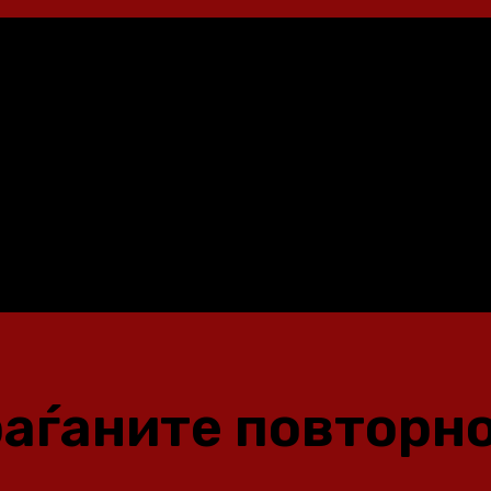
аѓаните повторно