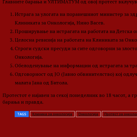
Главните барања и УЛТИМАТУМ од овој протест вклучув
Истрага за улогата на поранешниот министер за зд
Клиниката за Онкологија, Нино Васев.
Проширување на истрагата на работата на Детска о
Целосна ревизија на работата на Клиниката за Онко
Строги судски пресуди за сите одговорни за злост
Онкологија.
Обелоденување на информации од истрагата за тра
Одговорност од ЈО (Јавно обвинителство) кој одлуч
малата Јана од Битола.
Протестот е најавен за секој понеделник во 18 часот, а 
барања и правда.
TAGS
Клиника за онкологија
Онкологија
Протест за онколо
Share