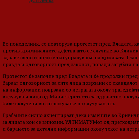
ДСП Ленка
Во понеделник, се повторува протестот пред Владата, кад
против криминалните дејства што се случиле во Клиникат
здравствено и политичко управување на државата. Главн
правда и одговорност пред законот, поради загубата на
Протестот ќе започне пред Владата и ќе продолжи пред
бараат одговорност за сите лица поврзани со скандалот
на информации поврзани со истрагата околу трагедијата
вклучува и лица од Министерството за здравство, вклу
биле вклучени во заташкување на случувањата.
Граѓаните силно акцентираат дека измените во Кривичн
за лицата кои се виновни. УЛТИМАТУМот од претходната 
и барањето за детални информации околу текот на истра