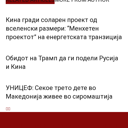
Кина гради соларен проект од
вселенски размери: “Менхетен
проектот” на енергетската транзиција
Обидот на Трамп да ги подели Русија
и Кина
УНИЦЕФ: Секое трето дете во
Македонија живее во сиромаштија
Ленка - Движење за Социјална Правда