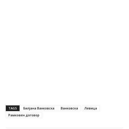
TAGS
Билјана Ванковска
Ванковска
Левица
Рамковен договор