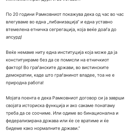
По 20 години Рамковниот покажува дека од час во час
влегуваме во една „либанизација“ и една уставно
втемелена етничка сегрегација, која веќе доаѓа до
апсурд!
Веќе немаме ниту една институција која може да ја
конституираме без да се помисли на етничкиот
фактор! Во граѓанските држави, во вистинските
демократии, каде што граѓанинот владее, тоа не е
природна работа!
Мојата поента е дека Рамковниот договор си ја заврши
својата историска функција и ако сакаме понатаму
треба да се соочиме. Или одиме во бинационална и
федерализирана држава или ќе се вратиме и ќе
бидеме како нормалните држави.”