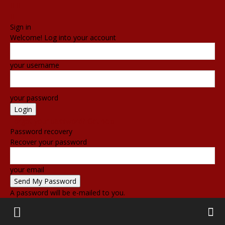
Sign in
Welcome! Log into your account
your username
your password
Forgot your password? Get help
Password recovery
Recover your password
your email
A password will be e-mailed to you.