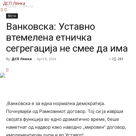
ДСП Ленка
Home
Вести
Вести
Ванковска: Уставно
втемелена етничка
сегрегација не смее да има
By
ДСП Ленка
-
April 8, 2024
0
261
,Ванковска е за една нормална демократија.
Почнувајќи од Рамковниот
договор. Тој си ја изврши
својата функција во едно драматично време, беше
наметнат од надвор како наводно „мировен“ договор,
имплементиран дури и во Уставот!