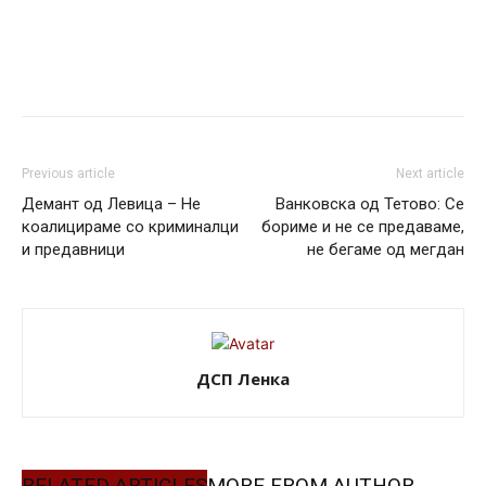
Previous article
Next article
Демант од Левица – Не
Ванковска од Тетово: Се
коалицираме со криминалци
бориме и не се предаваме,
и предавници
не бегаме од мегдан
ДСП Ленка
RELATED ARTICLES
MORE FROM AUTHOR