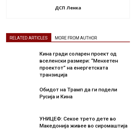
ДСП Ленка
RELATED ARTICLES
MORE FROM AUTHOR
Кина гради соларен проект од
вселенски размери: “Менхетен
проектот” на енергетската
транзиција
Обидот на Трамп да ги подели
Русија и Кина
УНИЦЕФ: Секое трето дете во
Македонија живее во сиромаштија