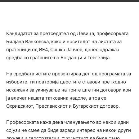
Кандидатот за претседател од Левица, професорката
Билјана
Ванковска, како и носителот на листата за
пратеници од ИЕ4, Сашко Јанчев, денес одражаа
средба со граѓаните во Богданци и Гевгелија.
На средбата истите презентираа дел од програмата за
изборите, ги повторија цврстите ставови претходно
искажани за укинување на трите штетни договори кои
ја влечат нашата татковина надоле, а тоа се
Охридскиот, Преспанскиот и Бугарскиот договор.
Професорката кажа дека членувањето во некои идни
сојузи не смее да биде заради интерес на некои други
држави и геостратегии, туку истиот да биде само