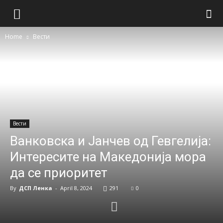
Home
Вести
Вести
Ванковска и Јанчев од Гевгелија:
Интересите на Македонија мора
да се приоритет
By
ДСП Ленка
-
April 8, 2024
291
0