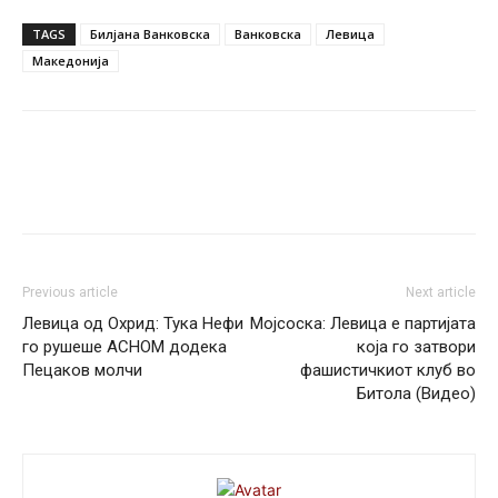
TAGS
Билјана Ванковска
Ванковска
Левица
Македонија
Previous article
Next article
Левица од Охрид: Тука Нефи
Мојсоска: Левица е партијата
го рушеше АСНОМ додека
која го затвори
Пецаков молчи
фашистичкиот клуб во
Битола (Видео)