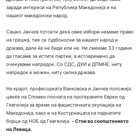
заради интереси на Република Македонија и на
нашиот македонски народ.
Сашко Јанчев потсети дека овие избори немаме право
на грешка, тие се судбоносни за нашиот народ и
држава, дали ќе не биде или не. Не смееме 33 години
да гласаме за истите партии, а истовремено да
очекуваме напредок. Со СДС, ДУИ и ДПМНЕ, ниту
напредок е можен, ниту силна држава.
На крајот, професорката Ванковска и Јанчев положија
цвеќе на Спомен плочата на протераните Евреи од
Гевгелија за време на фашистичката окупација на
Македонија, како и на Костурницата на паднатите
борци од НОБ од Гевгелија. –
Стои во соопштението
на Левица.