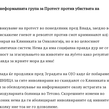
неформалната група за Протест против убиствата на
викуваме на протест во понеделник пред Влада, заедно в
 искажеме гневот и револтот против сиот криминалот кој 
рирал на Клиниката за Онкологија, но и во целосниот
олитички систем. Нема да има социјална правда дур не се
ост за згаснувањето на животите на луѓето како резултат
равда за жрвите мора да има!
лада ќе продолжи пред Зградата на ОЈО каде ќе побарам
НИЦА за сите инволвирани во скандалот со Клиниката н
 и за обелоденување на информациите околу истрагата за
 модуларната болница во Тетово. Скорешните измени во
оник нема да ги аболицираат инволвираните од нивните
колку ние тоа не го дозволиме.