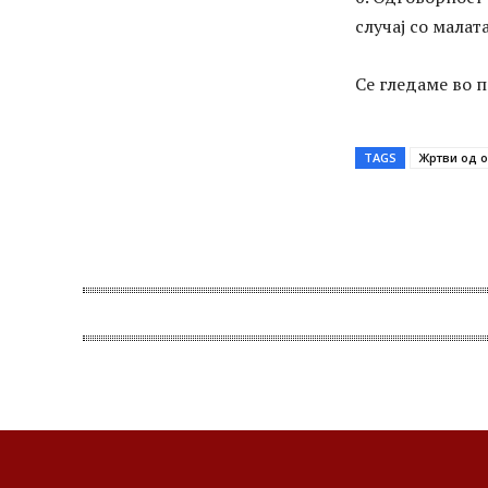
случај со малат
Се гледаме во 
TAGS
Жртви од о
Share