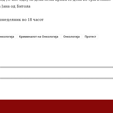
а Јана од Битола
понеделник во 18 часот
нкологија
Криминалот на Онкологија
Онкологија
Протест