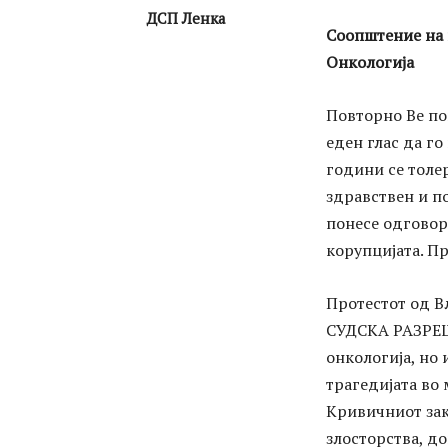
ДСП Ленка
Соопштение на 
Онкологија
Повторно Ве по
еден глас да го
години се толе
здравствен и п
понесе одговорн
корупцијата. П
Протестот од В
СУДСКА РАЗРЕШ
онкологија, но
трагедијата во
Кривичниот зак
злосторства, до