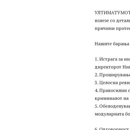
УЛТИМАТУМОТ од
излезе со детал
причини проте
Нашите барања 
1. Истрага за 
директорот Ни
2. Проширување
3. Целосна реви
4. Правосилни 
криминалот на 
5. Обелоденува
модуларната бо
6. Одговорност