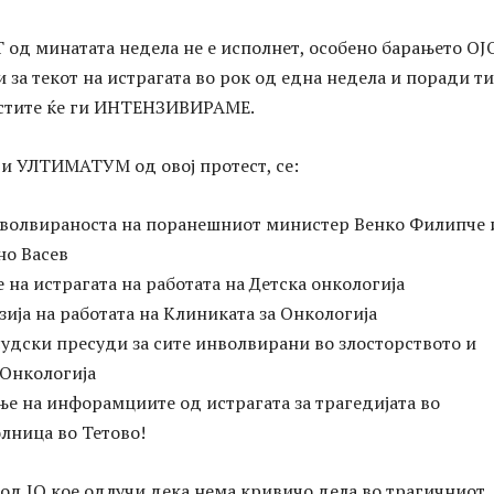
 минатата недела не е исполнет, особено барањето ОЈ
и за текот на истрагата во рок од една недела и поради т
стите ќе ги ИНТЕНЗИВИРАМЕ.
и УЛТИМАТУМ од овој протест, се:
инволвираноста на поранешниот министер Венко Филипче 
но Васев
 на истрагата на работата на Детска онкологија
зија на работата на Клиниката за Онкологија
судски пресуди за сите инволвирани во злосторството и
Онкологија
ње на инфорамциите од истрагата за трагедијата во
лница во Тетово!
 од ЈО кое одлучи дека нема кривичо дела во трагичниот