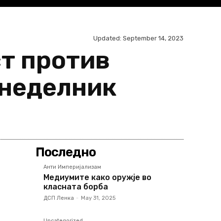
Updated:
September 14, 2023
ст против
онеделник
Share
Последно
Анти Империјализам
Медиумите како оружје во
класната борба
ДСП Ленка
-
May 31, 2025
Uncategorized