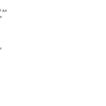
О да
ие
и