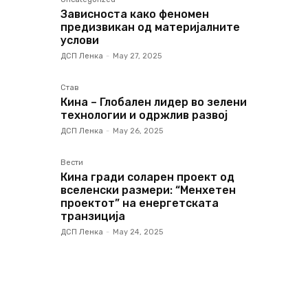
Зависноста како феномен
предизвикан од материјалните
услови
ДСП Ленка
-
May 27, 2025
Став
Кина – Глобален лидер во зелени
технологии и одржлив развој
ДСП Ленка
-
May 26, 2025
Вести
Кина гради соларен проект од
вселенски размери: “Менхетен
проектот” на енергетската
транзиција
ДСП Ленка
-
May 24, 2025