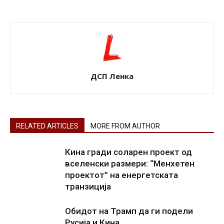
ДСП Ленка
RELATED ARTICLES
MORE FROM AUTHOR
Кина гради соларен проект од
вселенски размери: “Менхетен
проектот” на енергетската
транзиција
Обидот на Трамп да ги подели
Русија и Кина