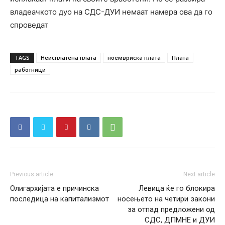
владеачкото дуо на СДС-ДУИ немаат намера ова да го
спроведат
TAGS
Неисплатена плата
ноемвриска плата
Плата
работници
Previous article
Next article
Олигархијата е причинска
Левица ќе го блокира
последица на капитализмот
носењето на четири закони
за отпад предложени од
СДС, ДПМНЕ и ДУИ