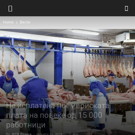
Home
Вести
Вести
Не исплатена ноемвриската
плата на повеќе од 15 000
работници
By
ДСП Ленка
-
January 15, 2024
406
0