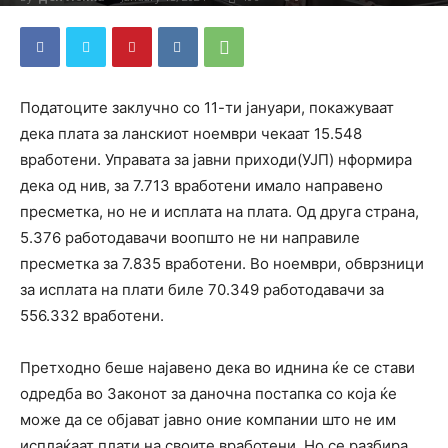
Податоците заклучно со 11-ти јануари, покажуваат
дека плата за ланскиот ноември чекаат 15.548
вработени. Управата за јавни приходи(УЈП) нформира
дека од нив, за 7.713 вработени имало направено
пресметка, но не и исплата на плата. Од друга страна,
5.376 работодавачи воопшто не ни направиле
пресметка за 7.835 вработени. Во ноември, обврзници
за исплата на плати биле 70.349 работодавачи за
556.332 вработени.
Претходно беше најавено дека во иднина ќе се стави
одредба во Законот за даночна постапка со која ќе
може да се објават јавно оние компании што не им
исплаќаат плати на своите вработени. Но се разбира