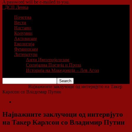
A password will be e-mailed to you.
ДСП Ленка
Почетна
Вести
Настани
Колумни
Активизам
Екологија
Феминизам
Литература
Анти Империјализам
Социјална Поезија и Проза
Историја на Македонија – Лев Агол
Home
Вести
Најважните заклучоци од интервјуто на Такер
Карлсон со Владимир Путин
Вести
Најважните заклучоци од интервјуто
на Такер Карлсон со Владимир Путин