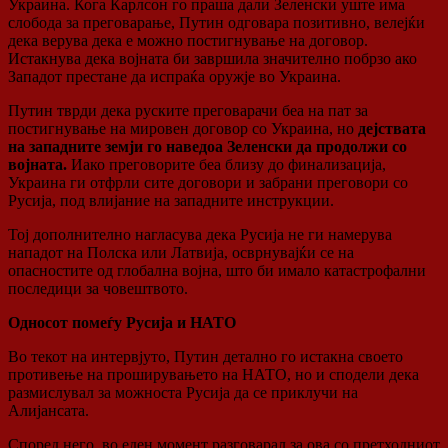
Украина. Кога Карлсон го праша дали Зеленски уште има
слобода за преговарање, Путин одговара позитивно, велејќи
дека верува дека е можно постигнување на договор.
Истакнува дека војната би завршила значително побрзо ако
Западот престане да испраќа оружје во Украина.
Путин тврди дека руските преговарачи беа на пат за
постигнување на мировен договор со Украина, но
дејствата
на западните земји го наведоа Зеленски да продолжи со
војната.
Иако преговорите беа близу до финализација,
Украина ги отфрли сите договори и забрани преговори со
Русија, под влијание на западните инструкции.
Тој дополнително нагласува дека Русија не ги намерува
нападот на Полска или Латвија, осврнувајќи се на
опасностите од глобална војна, што би имало катастрофални
последици за човештвото.
Односот помеѓу Русија и НАТО
Во текот на интервјуто, Путин детално го истакна своето
противење на проширувањето на НАТО, но и сподели дека
размислувал за можноста Русија да се приклучи на
Алијансата.
Според него, во еден момент разговарал за ова со претходниот