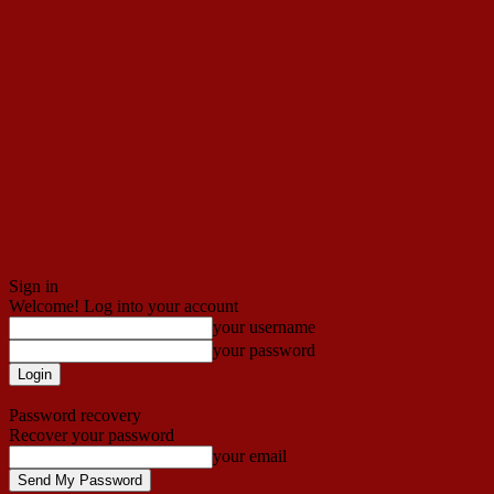
Sign in
Welcome! Log into your account
your username
your password
Forgot your password? Get help
Password recovery
Recover your password
your email