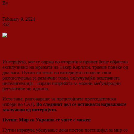
By
ДСП Ленка
-
February 9, 2024
352
0
Интервјуто, кое се одржа во вторник и првпат беше објавено
ексклузивно на мрежата на Такер Карлсон, траеше повеќе од
два часа. Путин во текот на интервјуто сподели свои
размислувања за различни теми, вклучувајќи вештачката
интелигенција – изрази потребата за можни меѓународни
регулативи во иднина.
Исто така, разговараше за предстојните претседателски
избори во САД.
Во следниот дел се истакнати најважните
заклучоци од интервјуто.
Путин: Мир со Украина сè уште е можен
Путин изразува убедување дека постои потенцијал за мир со