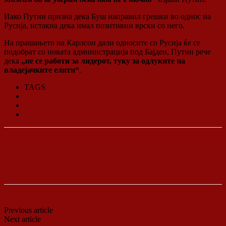
Иако Путин призна дека Буш направил грешки во однос на
Русија, истакна дека имал позитивни врски со него.
На прашањето на Карлсон дали односите со Русија ќе се
подобрат со новата администрација под Бајден, Путин рече
дека
„не се работи за лидерот, туку за одлуките на
владејачките елити“
.
TAGS
Владимир Путин
Интервју со Путин
Такер Карлсон и Путин
Previous article
Инсомнија
Next article
Левица бара извинување од амбасадорката на САД