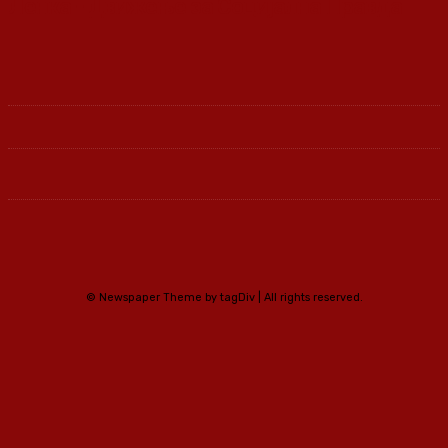
Ленка - Движење за Социјална Правда
© Newspaper Theme by tagDiv | All rights reserved.