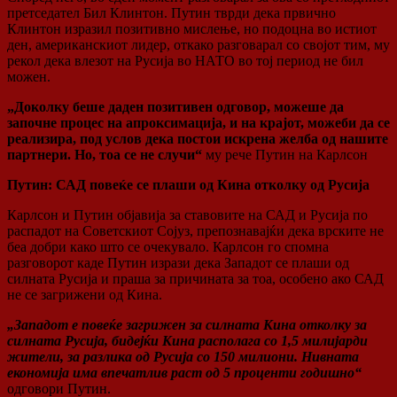
претседател Бил Клинтон. Путин тврди дека првично
Клинтон изразил позитивно мислење, но подоцна во истиот
ден, американскиот лидер, откако разговарал со својот тим, му
рекол дека влезот на Русија во НАТО во тој период не бил
можен.
„Доколку беше даден позитивен одговор, можеше да
започне процес на апроксимација, и на крајот, можеби да се
реализира, под услов дека постои искрена желба од нашите
партнери. Но, тоа се не случи“
му рече Путин на Карлсон
Путин: САД повеќе се плаши од Кина отколку од Русија
Карлсон и Путин објавија за ставовите на САД и Русија по
распадот на Советскиот Сојуз, препознавајќи дека врските не
беа добри како што се очекувало. Карлсон го спомна
разговорот каде Путин изрази дека Западот се плаши од
силната Русија и праша за причината за тоа, особено ако САД
не се загрижени од Кина.
„Западот е повеќе загрижен за силната Кина отколку за
силната Русија, бидејќи Кина располага со 1,5 милијарди
жители, за разлика од Русија со 150 милиони. Нивната
економија има впечатлив раст од 5 проценти годишно“
одговори Путин.