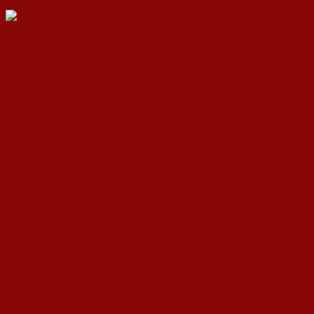
за албанската честитка до Џафери
ДСП Ленка
RELATED ARTICLES
MORE FROM AUTHOR
Кина гради соларен проект од вселенски
размери: “Менхетен проектот” на енергетската
транзиција
Обидот на Трамп да ги подели Русија и Кина
УНИЦЕФ: Секое трето дете во Македонија
живее во сиромаштија