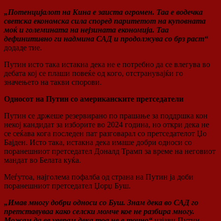
„Потенцијалот на Кина е заиста огромен. Таа е водечка
светска економска сила според паритетот на куповната
моќ и големината на нејзината економија. Таа
дефинитивно ги надмина САД и продолжува со брз раст“
додаде тие.
Путин исто така истакна дека не е потребно да се влегува во
дебата кој се плаши повеќе од кого, отстранувајќи го
значењето на такви спорови.
Односот на Путин со американските претседатели
Путин се држеше резервирано по прашање за поддршка кон
некој кандидат за изборите во 2024 година, но откри дека не
се сеќава кога последен пат разговарал со претседателот Џо
Бајден. Исто така, истакна дека имаше добри односи со
поранешниот претседател Доналд Трамп за време на неговиот
мандат во Белата куќа.
Меѓутоа, најголема пофалба од страна на Путин ја доби
поранешниот претседател Џорџ Буш.
„Имав многу добри односи со Буш. Знам дека во САД го
претставуваа како селски момче кое не разбира многу.
Можам да ве уверам дека тоа не е точно“
изјави Путин.