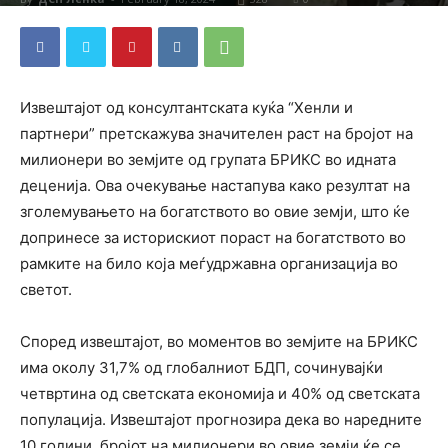
Извештајот од консултантската куќа “Хенли и
партнери” претскажува значителен раст на бројот на
милионери во земјите од групата БРИКС во идната
деценија. Ова очекување настапува како резултат на
зголемувањето на богатството во овие земји, што ќе
допринесе за историскиот пораст на богатството во
рамките на било која меѓудржавна организација во
светот.
Според извештајот, во моментов во земјите на БРИКС
има околу 31,7% од глобалниот БДП, сочинувајќи
четвртина од светската економија и 40% од светската
популација. Извештајот прогнозира дека во наредните
10 години, бројот на милионери во овие земји ќе се