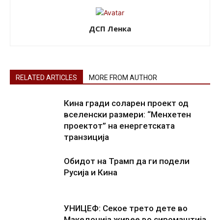
ДСП Ленка
RELATED ARTICLES
MORE FROM AUTHOR
Кина гради соларен проект од
вселенски размери: “Менхетен
проектот” на енергетската
транзиција
Обидот на Трамп да ги подели
Русија и Кина
УНИЦЕФ: Секое трето дете во
Македонија живее во сиромаштија