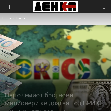
Home
Вести
Вести
Најголемиот број нови
милионери ќе доаѓаат од БРИКС
By
ДСП Ленка
-
February 18, 2024
328
0