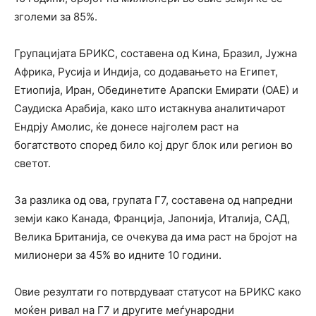
зголеми за 85%.
Групацијата БРИКС, составена од Кина, Бразил, Јужна
Африка, Русија и Индија, со додавањето на Египет,
Етиопија, Иран, Обединетите Арапски Емирати (ОАЕ) и
Саудиска Арабија, како што истакнува аналитичарот
Ендрју Амолис, ќе донесе најголем раст на
богатството според било кој друг блок или регион во
светот.
За разлика од ова, групата Г7, составена од напредни
земји како Канада, Франција, Јапонија, Италија, САД,
Велика Британија, се очекува да има раст на бројот на
милионери за 45% во идните 10 години.
Овие резултати го потврдуваат статусот на БРИКС како
моќен ривал на Г7 и другите меѓународни