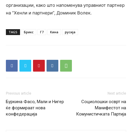
организации, како што напоменува управниот партнер
на “Хенли и партнери”, Доминик Волек.
TAGS
Брикс
Г7
Кина
русија
Previous article
Next article
Буркина Фасо, Мали и Нигер
Социолошки осврт на
ќе формираат нова
Манифестот на
конфедерација
Комунистичката Партија