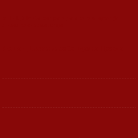
УНИЦЕФ: Секое трето дете во Македонија
живее во сиромаштија
Ленка - Движење за Социјална Правда