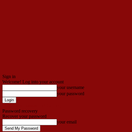
Sign in
Welcome! Log into your account
your username
your password
Forgot your password? Get help
Password recovery
Recover your password
your email