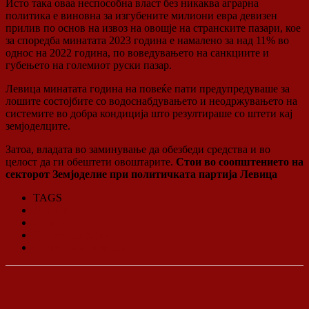
Исто така оваа неспособна власт без никаква аграрна
политика е виновна за изгубените милиони евра девизен
прилив по основ на извоз на овошје на странските пазари, кое
за споредба минатата 2023 година е намалено за над 11% во
однос на 2022 година, по воведувањето на санкциите и
губењето на големиот руски пазар.
Левица минатата година на повеќе пати предупредуваше за
лошите состојбите со водоснабдувањето и неодржувањето на
системите во добра кондиција што резултираше со штети кај
земјоделците.
Затоа, владата во заминување да обезбеди средства и во
целост да ги обештети овоштарите.
Стои во соопштението на
секторот Земјоделие при политичката партија Левица
TAGS
Левица
Љимани
Љупчо Николовски
Сектор Земјоеделие