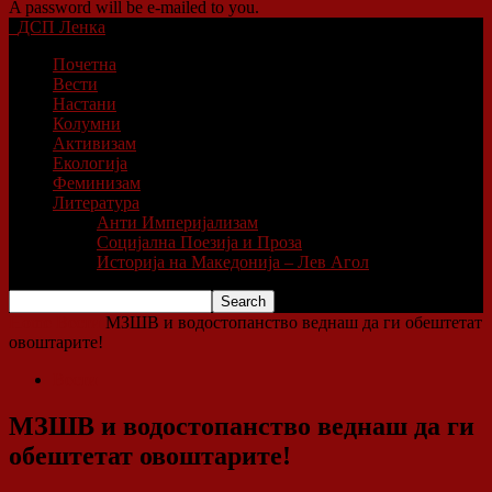
A password will be e-mailed to you.
ДСП Ленка
Почетна
Вести
Настани
Колумни
Активизам
Екологија
Феминизам
Литература
Анти Империјализам
Социјална Поезија и Проза
Историја на Македонија – Лев Агол
Home
Вести
МЗШВ и водостопанство веднаш да ги обештетат
овоштарите!
Вести
МЗШВ и водостопанство веднаш да ги
обештетат овоштарите!