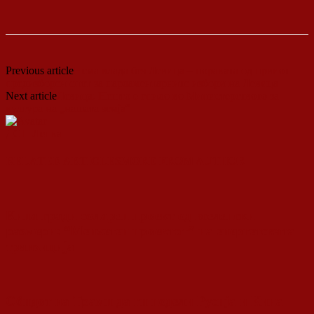
Previous article
Нема влада без Левица – пораката од првиот
предизборен спот за парламентарните избори на Левица
Next article
Левица: Нешто е гнило во Министерството за
култура на „нашата земја“
ДСП Ленка
RELATED ARTICLES
MORE FROM AUTHOR
Кина гради соларен проект од вселенски
размери: “Менхетен проектот” на енергетската
транзиција
Обидот на Трамп да ги подели Русија и Кина