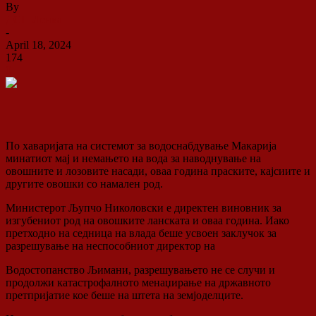
By
ДСП Ленка
-
April 18, 2024
174
0
По хаваријата на системот за водоснабдување Макарија
минатиот мај и немањето на вода за наводнување на
овошните и лозовите насади, оваа година праските, кајсиите и
другите овошки со намален род.
Министерот Љупчо Николовски е директен виновник за
изгубениот род на овошките ланската и оваа година. Иако
претходно на седница на влада беше усвоен заклучок за
разрешување на неспособниот директор на
Водостопанство Љимани, разрешувањето не се случи и
продолжи катастрофалното менаџирање на државното
претпријатие кое беше на штета на земјоделците.