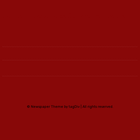
Ленка - Движење за Социјална Правда
© Newspaper Theme by tagDiv | All rights reserved.