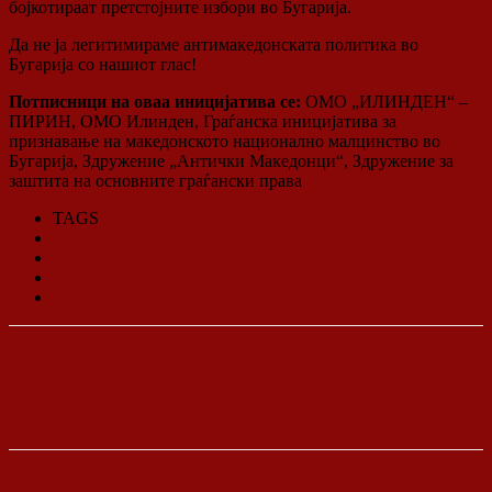
бојкотираат претстојните избори во Бугарија.
Да не ја легитимираме антимакедонската политика во
Бугарија со нашиот глас!
Потписници на оваа иницијатива се:
ОМО „ИЛИНДЕН“ –
ПИРИН, ОМО Илинден, Граѓанска иницијатива за
признавање на македонското национално малцинство во
Бугарија, Здружение „Антички Македонци“, Здружение за
заштита на основните граѓански права
TAGS
Бојкот
Бугарија
Избори
Македонци во Бугарија