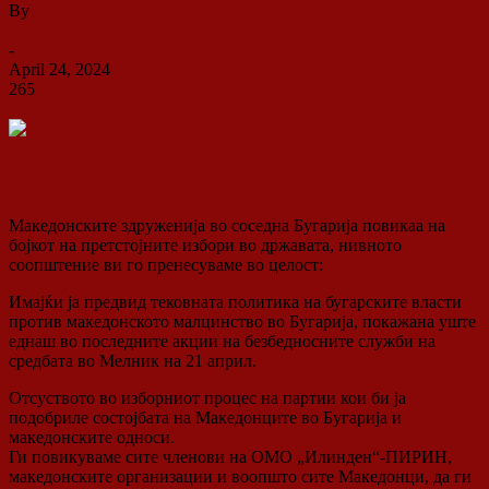
By
ДСП Ленка
-
April 24, 2024
265
0
Македонските здруженија во соседна Бугарија повикаа на
бојкот на претстојните избори во државата, нивното
соопштение ви го пренесуваме во целост:
Имајќи ја предвид тековната политика на бугарските власти
против македонското малцинство во Бугарија, покажана уште
еднаш во последните акции на безбедносните служби на
средбата во Мелник на 21 април.
Отсуството во изборниот процес на партии кои би ја
подобриле состојбата на Македонците во Бугарија и
македонските односи.
Ги повикуваме сите членови на ОМО „Илинден“-ПИРИН,
македонските организации и воопшто сите Македонци, да ги