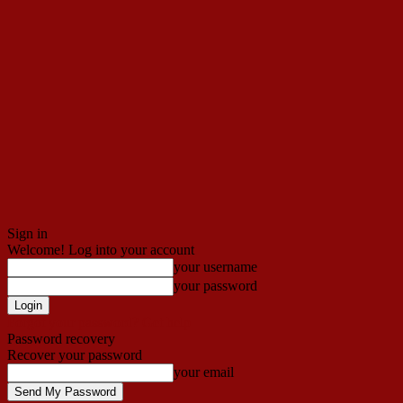
Sign in
Welcome! Log into your account
your username
your password
Forgot your password? Get help
Password recovery
Recover your password
your email