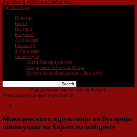
A password will be e-mailed to you.
ДСП Ленка
Почетна
Вести
Настани
Колумни
Активизам
Екологија
Феминизам
Литература
Анти Империјализам
Социјална Поезија и Проза
Историја на Македонија – Лев Агол
Home
Вести
Македонските здруженија во Бугарија
повикуваат на бојкот на изборите
Вести
Македонските здруженија во Бугарија
повикуваат на бојкот на изборите