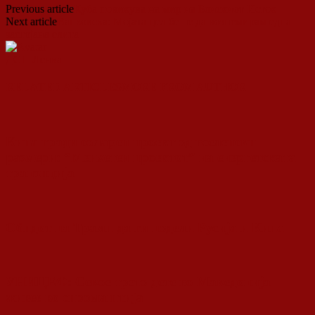
Previous article
Куба повикува на мир на Блискиот Исток
Next article
Ванковска: Мојата цел беше да вознемирам една
застојана елита
ДСП Ленка
RELATED ARTICLES
MORE FROM AUTHOR
Кина гради соларен проект од вселенски
размери: “Менхетен проектот” на енергетската
транзиција
Обидот на Трамп да ги подели Русија и Кина
УНИЦЕФ: Секое трето дете во Македонија
живее во сиромаштија