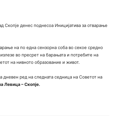
ад Скопје денес поднесоа Иницијатива за отварање
арање на по една сензорна соба во секое средно
 излезе во пресрет на барањата и потребите на
тетот на нивното образование и живот.
на дневен ред на следната седница на Советот на
а Левица – Скопје.