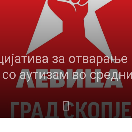
цијатива за отварање
 со аутизам во средн