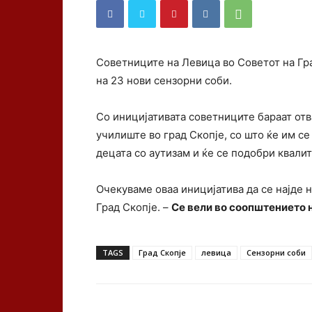
Советниците на Левица во Советот на Гр
на 23 нови сензорни соби.
Со иницијативата советниците бараат отв
училиште во град Скопје, со што ќе им се
децата со аутизам и ќе се подобри квали
Очекуваме оваа иницијатива да се најде 
Град Скопје. –
Се вели во соопштението н
TAGS
Град Скопје
левица
Сензорни соби