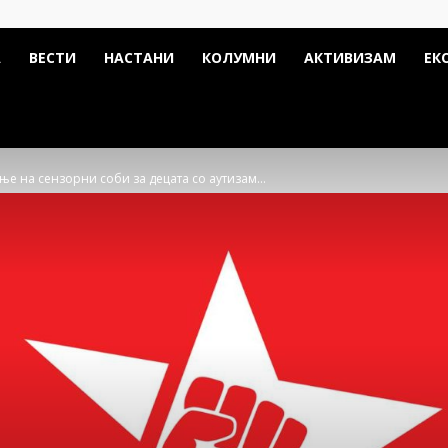
А
ВЕСТИ
НАСТАНИ
КОЛУМНИ
АКТИВИЗАМ
ЕК
ње на сензорни соби за децата со аутизам...