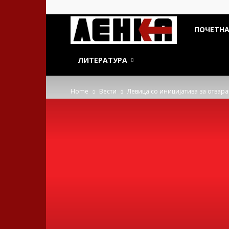
ДСП
ПОЧЕТН
Ленка
ЛИТЕРАТУРА
Home
Вести
Левица со иницијатива за отвара