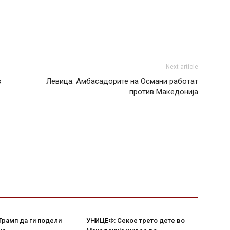
Next article
з
Левица: Амбасадорите на Османи работат
против Македонија
Трамп да ги подели
УНИЦЕФ: Секое трето дете во