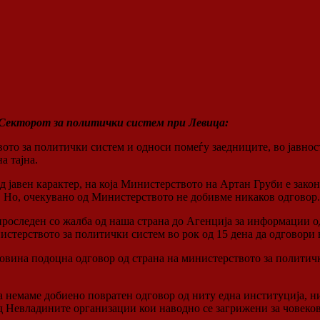
Секторот за политички систем при Левица:
вото за политички систем и односи помеѓу заедниците, во јавно
а тајна.
јавен карактер, на која Министерството на Артан Груби е законс
ја. Но, очекувано од Министерството не добивме никаков одговор.
оследен со жалба од наша страна до Агенција за информации од ј
ерството за политички систем во рок од 15 дена да одговори н
овина подоцна одговор од страна на министерството за политичк
а немаме добиено повратен одговор од ниту една институција, ни
д Невладините организации кои наводно се загрижени за човеков