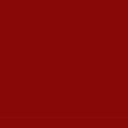
Кина гради соларен проект од вселенски размери:
Обидот на Трамп да ги подели Русија и Кина
УНИЦЕФ: Секое трето дете во Македонија живее
Ленка - Движење за Социјална Правда