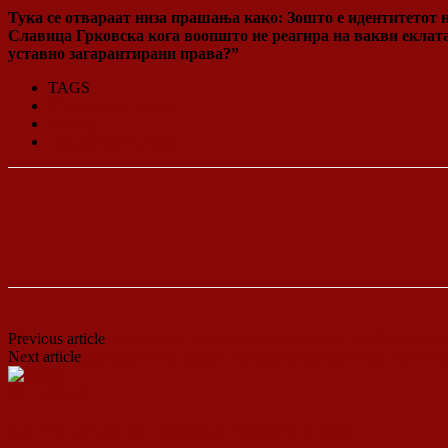
Тука се отвараат низа прашања како: Зошто е идентитетот 
Славица Грковска кога воопшто не реагира на вакви еклата
уставно загарантирани права?”
TAGS
Кристијан Димков
Левица
Политички Систем
Previous article
Достигнато рекордно задолжување на Македонија
Next article
Македонските турци нема да бидат манипулирани о
ДСП Ленка
RELATED ARTICLES
MORE FROM AUTHOR