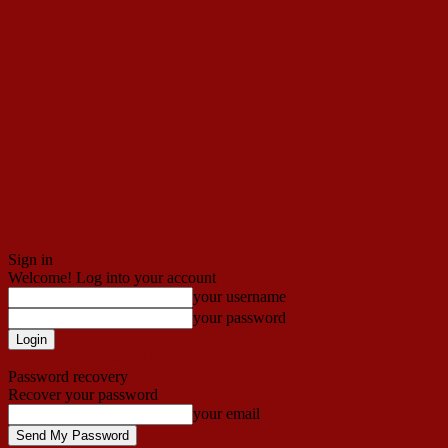
Sign in
Welcome! Log into your account
your username
your password
Forgot your password? Get help
Password recovery
Recover your password
your email