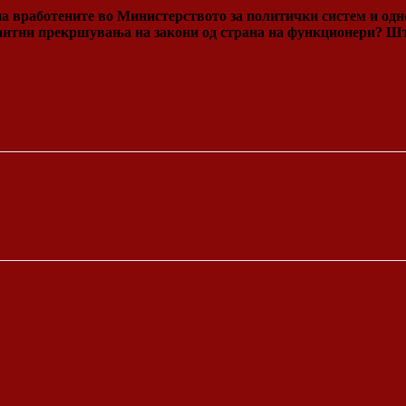
на вработените во Министерството за политички систем и одн
нтни прекршувања на закони од страна на функционери? Што т
 од 4.5 милијарди евра
д мунафиклукот