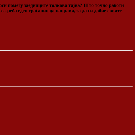
оси помеѓу заедниците толкава тајна? Што точно работи
реба еден граѓанин да направи, за да ги добие своите