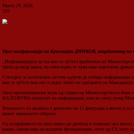
-
March 29, 2024
335
0
Прес-конференција на Кристијан ДИМКОВ, координатор на 
,,Информацијата за тоа кои се луѓето вработени во Министерст
треба да виде јавна, но очигледно се чува како најголема државн
Секторот за политички систем одлучи да побара информација од 
кои се луѓето кои им го јадат лебот на граѓаните на Македони
Овој противзаконски молк од страна на Министерството беше пр
НАЛОЖУВА имателот на информации, или во овој случај Минист
Решението по жалбата е донесено на 12 февруари а месец и пол
важат законските обврски.
Од испраќањето на овој емаил до денеска е поминат цел месец 
вакви самоволија на владини функционери, ниту од ЕУ, ниту о