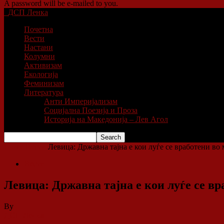
A password will be e-mailed to you.
ДСП Ленка
Почетна
Вести
Настани
Колумни
Активизам
Екологија
Феминизам
Литература
Анти Империјализам
Социјална Поезија и Проза
Историја на Македонија – Лев Агол
Home
Вести
Левица: Државна тајна е кои луѓе се вработени во 
Вести
Левица: Државна тајна е кои луѓе се в
By
ДСП Ленка