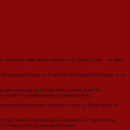
ста попознато како Министерството на Артан Груби – по закон
ки обврзана во рок од 20 дена да даде повратен одговор за тоа
авен карактер, жалба која беше усвоена и која го
а барањето за информации од јавен карактер.
и систем нема бидејќи евидентно е дека за Артан Груби не
ту од Славица Грковска која е задолжена да спречи токму
ите права, ниту од правобранителите.