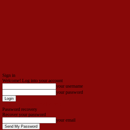
Sign in
Welcome! Log into your account
your username
your password
Forgot your password? Get help
Password recovery
Recover your password
your email