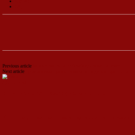
Косово
САД
Previous article
Западот започна со бомбардирање на Јемен
Next article
Продолжуваат разрешувањата на директори по парти
ДСП Ленка
RELATED ARTICLES
MORE FROM AUTHOR
Кина гради соларен проект од вселенски размери: