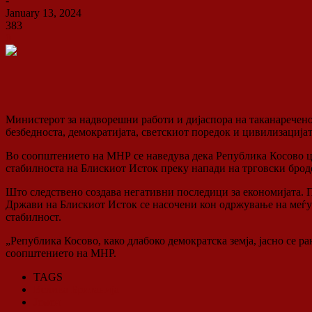
-
January 13, 2024
383
0
Министерот за надворешни работи и дијаспора на таканареченот
безбедноста, демократијата, светскиот поредок и цивилизацијат
Во соопштението на МНР се наведува дека Република Косово це
стабилноста на Блискиот Исток преку напади на трговски бродо
Што следствено создава негативни последици за економијата. 
Држави на Блискиот Исток се насочени кон одржување на меѓун
стабилност.
„Република Косово, како длабоко демократска земја, јасно се р
соопштението на МНР.
TAGS
Велика Британија
Јемен