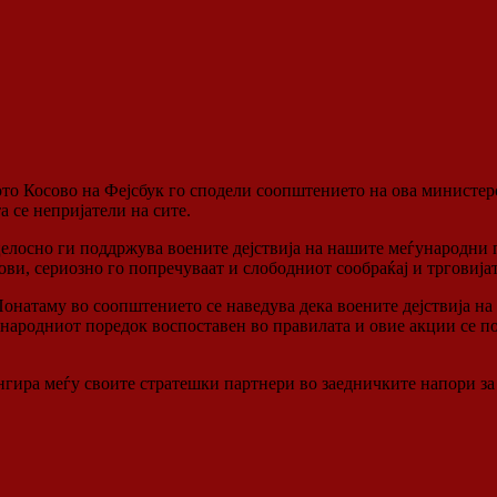
о Косово на Фејсбук го сподели соопштението на ова министерст
а се непријатели на сите.
лосно ги поддржува воените дејствија на нашите меѓународни па
ви, сериозно го попречуваат и слободниот сообраќај и трговијат
Понатаму во соопштението се наведува дека воените дејствија н
ародниот поредок воспоставен во правилата и овие акции се по
ангира меѓу своите стратешки партнери во заедничките напори за 