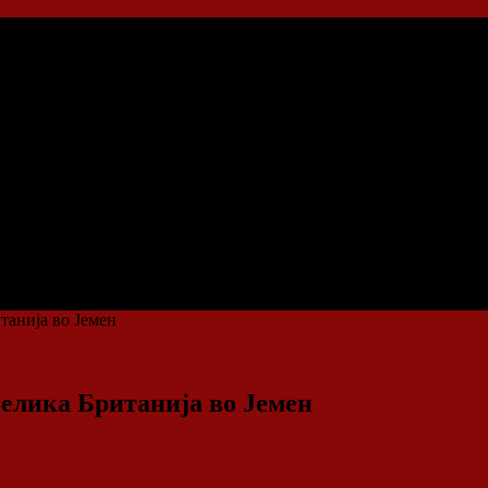
танија во Јемен
Велика Британија во Јемен