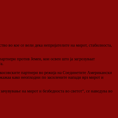
во во кое се вели дека непријателите на мирот, стабилноста,
ртнери против Јемен, кои освен што ја загрозуваат
а.
а косовските партнери во режија на Соединетите Американски
кажаа како неопходни по засилените напади врз мирот и
зачувување на мирот и безбедноста во светот“, се наведува во