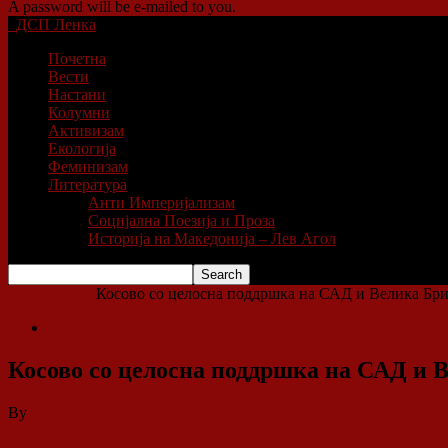
A password will be e-mailed to you.
ДСП Ленка
Почетна
Вести
Настани
Колумни
Активизам
Екологија
Феминизам
Литература
Анти Империјализам
Социјална Поезија и Проза
Историја на Македонија – Лев Агол
Home
Вести
Косово со целосна поддршка на САД и Велика Бри
Вести
Косово со целосна поддршка на САД и 
By
ДСП Ленка