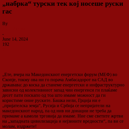
„набрка“ турски тек кој носеше руски
гас
By
ДСП Ленка
-
June 14, 2024
192
0
„Ете, вчера на Македонскиот енергетски форум (МЕФ) во
Скопје, токму ова ни го порача Амбасадорот на САД во
државава: до коска да станеме енергетски и инфраструктурно
зависни од колективниот запад чии енергенси ги плаќаме
десет пати поскапо од тоа што имаме можност да ги
користиме оние руските. Башка нели, Грција ни е
„пријателска земја“, Русија и Србија се непријатели на
македонскиот народ, па од нив ни донации не треба да
примаме а камоли трговија да имаме. Ние сме светите жртви
на „западната цивилизација и нејзините вредности“, па ви се
молам, издржете!