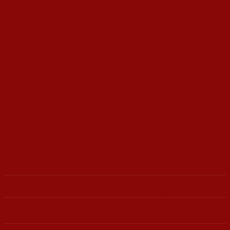
Обидот на Трамп да ги подели Русија и Кина
УНИЦЕФ: Секое трето дете во Македонија
живее во сиромаштија
Ленка - Движење за Социјална Правда