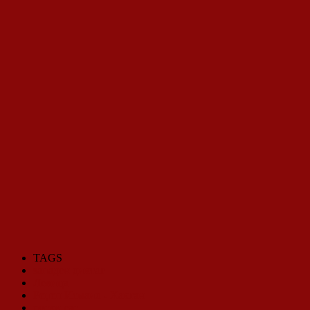
TAGS
западен диктат
Левица
Реџеп Исмаил - Хактан
руски гас