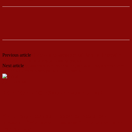
Previous article
81 година од масакрот кај Ваташа: Стрелајте
кучиња, но нашата идеја нема да умре!
Next article
Здравствениот систем се распаѓа – здравствените
работници експлоатирани и понижени
ДСП Ленка
RELATED ARTICLES
MORE FROM AUTHOR
Кина гради соларен проект од вселенски
размери: “Менхетен проектот” на енергетската
транзиција