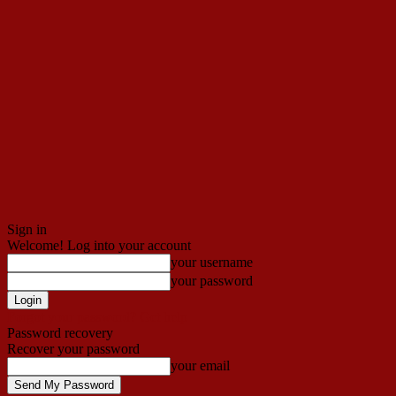
Sign in
Welcome! Log into your account
your username
your password
Forgot your password? Get help
Password recovery
Recover your password
your email