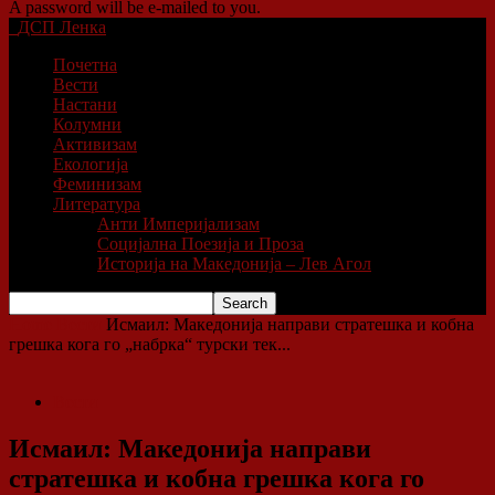
A password will be e-mailed to you.
ДСП Ленка
Почетна
Вести
Настани
Колумни
Активизам
Екологија
Феминизам
Литература
Анти Империјализам
Социјална Поезија и Проза
Историја на Македонија – Лев Агол
Home
Вести
Исмаил: Македонија направи стратешка и кобна
грешка кога го „набрка“ турски тек...
Вести
Исмаил: Македонија направи
стратешка и кобна грешка кога го