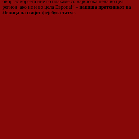
овој гас кој сега ние го плаќаме со највисока цена во цел
регион, ако не и во цела Европа!“ –
напиша пратеникот на
Левица на својот фејсбук статус.