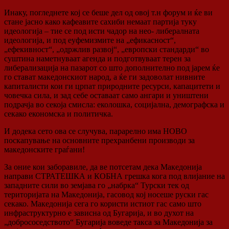
Инаку, погледнете кој се беше дел од овој т.н форум и ќе ви
стане јасно како кафеавите сахиби немаат партија туку
идеологија – тие се под исти чадор на нео- либералната
идеологија, и под еуфемизмите на „ефикасност“,
„ефекивност“, „одржлив развој“, „европски стандарди“ во
суштина наметнуваат агенда и подготвуваат терен за
либерализација на пазарот со што дополнително под јарем ќе
го стават македонскиот народ, а ќе ги задоволат нивните
капиталисти кои ги црпат природните ресурси, капацитети и
човечка сила, и зад себе оставаат само ангари и уништени
подрачја во секоја смисла: еколошка, социјална, демографска и
секако економска и политичка.
И додека сето ова се случува, парарелно има НОВО
поскапување на основните прехранбени производи за
македонските граѓани!
За оние кои заборавиле, да ве потсетам дека Македонија
направи СТРАТЕШКА и КОБНА грешка кога под влијание на
западните сили во земјава го „набрка“ Турски тек од
територијата на Македонија, гасовод кој носеше руски гас
секако. Македонија сега го користи истиот гас само што
инфраструктурно е зависна од Бугарија, и во духот на
„добрососедството“ Бугарија воведе такса за Македонија за