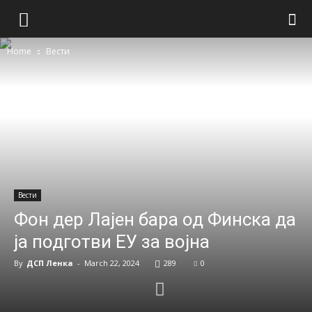
Home
Вести
Вести
Фон дер Лајен бара од Финска да
ја подготви ЕУ за војна
By
ДСП Ленка
-
March 22, 2024
289
0