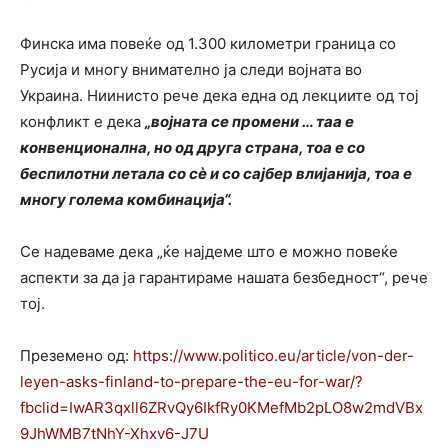
Финска има повеќе од 1.300 километри граница со
Русија и многу внимателно ја следи војната во
Украина. Ниинисто рече дека една од лекциите од тој
конфликт е дека
„војната се промени … таа е
конвенционална, но од друга страна, тоа е со
беспилотни летала со сè и со сајбер влијанија, тоа е
многу голема комбинација“.
Се надеваме дека „ќе најдеме што е можно повеќе
аспекти за да ја гарантираме нашата безбедност“, рече
тој.
Преземено од:
https://www.politico.eu/article/von-der-
leyen-asks-finland-to-prepare-the-eu-for-war/?
fbclid=IwAR3qxll6ZRvQy6IkfRy0KMefMb2pLO8w2mdVBx
9JhWMB7tNhY-Xhxv6-J7U