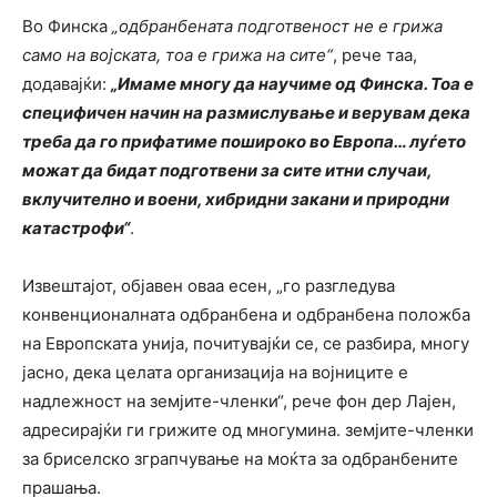
Во Финска
„одбранбената подготвеност не е грижа
само на војската, тоа е грижа на сите“
, рече таа,
додавајќи:
„Имаме многу да научиме од Финска. Тоа е
специфичен начин на размислување и верувам дека
треба да го прифатиме пошироко во Европа… луѓето
можат да бидат подготвени за сите итни случаи,
вклучително и воени, хибридни закани и природни
катастрофи“
.
Извештајот, објавен оваа есен, „го разгледува
конвенционалната одбранбена и одбранбена положба
на Европската унија, почитувајќи се, се разбира, многу
јасно, дека целата организација на војниците е
надлежност на земјите-членки“, рече фон дер Лајен,
адресирајќи ги грижите од многумина. земјите-членки
за бриселско зграпчување на моќта за одбранбените
прашања.