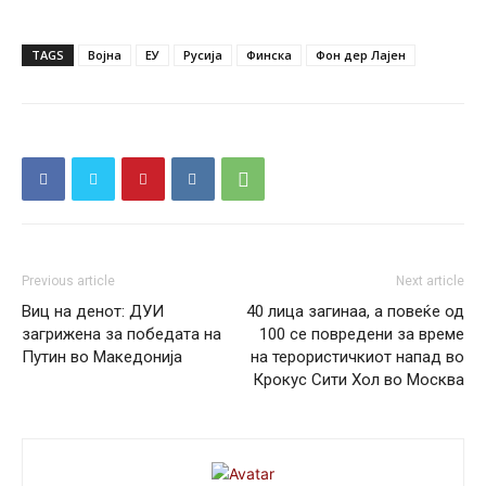
TAGS
Војна
ЕУ
Русија
Финска
Фон дер Лајен
Previous article
Next article
Виц на денот: ДУИ
40 лица загинаа, а повеќе од
загрижена за победата на
100 се повредени за време
Путин во Македонија
на терористичкиот напад во
Крокус Сити Хол во Москва