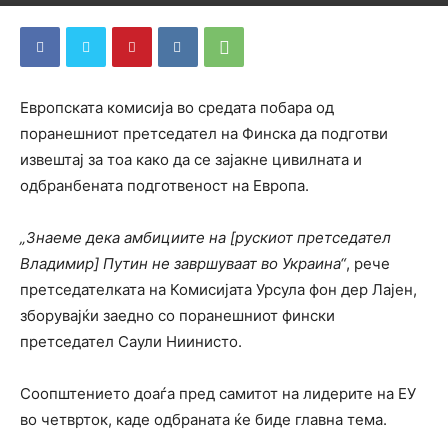
Европската комисија во средата побара од
поранешниот претседател на Финска да подготви
извештај за тоа како да се зајакне цивилната и
одбранбената подготвеност на Европа.
„Знаеме дека амбициите на [рускиот претседател
Владимир] Путин не завршуваат во Украина“
, рече
претседателката на Комисијата Урсула фон дер Лајен,
зборувајќи заедно со поранешниот фински
претседател Саули Ниинисто.
Соопштението доаѓа пред самитот на лидерите на ЕУ
во четврток, каде одбраната ќе биде главна тема.