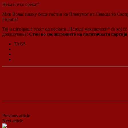
Нека и е со среќа!“
Мик Волас инаку беше гостин на Пленумот на Левица во Скопје,
Европа!
Тој и цитираше текст од песната „Народе македонски“ со кој се
доживување!
Стои во соопштението на политичката партија
TAGS
Билјана Ванковска
Левица
Мик Волас
Previous article
Граѓани со петиција за одржување на дебата пом
Next article
Граѓаните на Пробиштип одлучни – Левица е новата