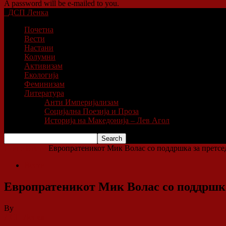
A password will be e-mailed to you.
ДСП Ленка
Почетна
Вести
Настани
Колумни
Активизам
Екологија
Феминизам
Литература
Анти Империјализам
Социјална Поезија и Проза
Историја на Македонија – Лев Агол
Home
Вести
Европратеникот Мик Волас со поддршка за претсе
Вести
Европратеникот Мик Волас со поддршка
By
ДСП Ленка