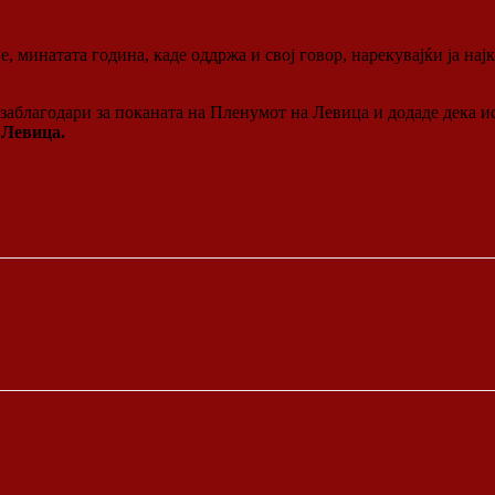
 минатата година, каде оддржа и свој говор, нарекувајќи ја на
 заблагодари за поканата на Пленумот на Левица и додаде дека и
 Левица.
еѓу претседателските кандидати
 политичка сила