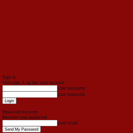
Sign in
Welcome! Log into your account
your username
your password
Forgot your password? Get help
Password recovery
Recover your password
your email