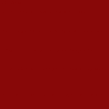
ДСП Ленка
RELATED ARTICLES
MORE FROM AUTHOR
Кина гради соларен проект од вселенски размери:
Обидот на Трамп да ги подели Русија и Кина
УНИЦЕФ: Секое трето дете во Македонија живее
Ленка - Движење за Социјална Правда