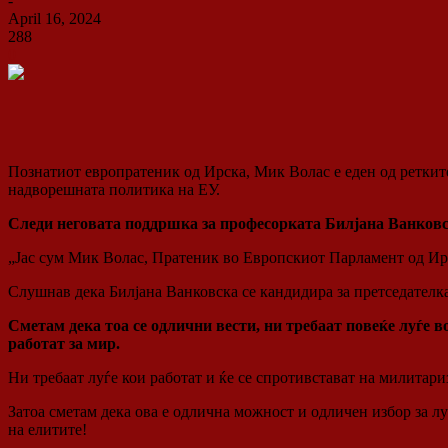
-
April 16, 2024
288
0
Познатиот европратеник од Ирска, Мик Волас е еден од ретките
надворешната политика на ЕУ.
Следи неговата поддршка за професорката Билјана Ванковс
„Јас сум Мик Волас, Пратеник во Европскиот Парламент од Ир
Слушнав дека Билјана Ванковска се кандидира за претседателк
Сметам дека тоа се одлични вести, ни требаат повеќе луѓе в
работат за мир.
Ни требаат луѓе кои работат и ќе се спротивстават на милитари
Затоа сметам дека ова е одлична можност и одличен избор за лу
на елитите!