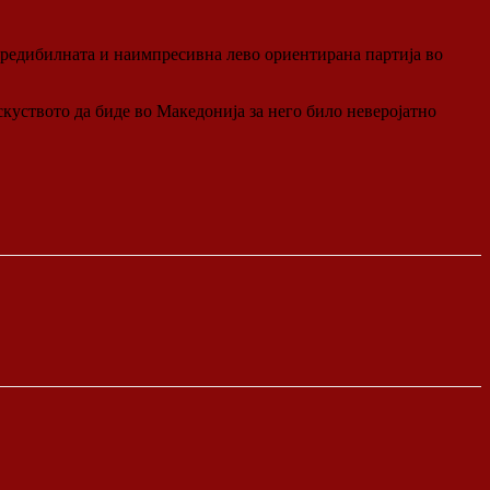
јкредибилната и наимпресивна лево ориентирана партија во
скуството да биде во Македонија за него било неверојатно