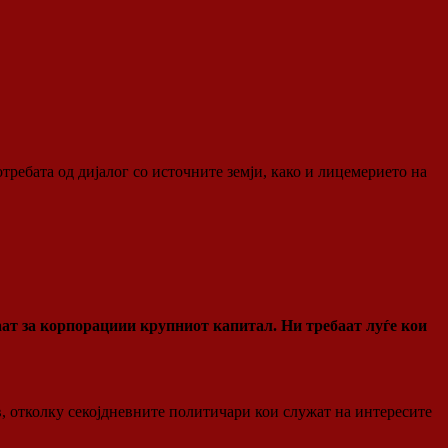
требата од дијалог со источните земји, како и лицемерието на
ваат за корпорациии крупниот капитал. Ни требаат луѓе кои
ов, отколку секојдневните политичари кои служат на интересите