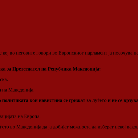
 кој во неговите говори во Европскиот парламент ја посочува по
ка за Претседател на Република Македонија:
ска.
а на Македонија.
о политиката кои навистина се грижат за луѓето и не се врзу
зацијата на Европа.
ѓето во Македонија да ја добијат можноста да изберат некој вак