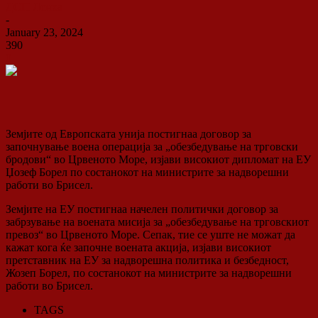
ДСП Ленка
-
January 23, 2024
390
0
Земјите од Европската унија постигнаа договор за
започнување воена операција за „обезбедување на трговски
бродови“ во Црвеното Море, изјави високиот дипломат на ЕУ
Џозеф Борел по состанокот на министрите за надворешни
работи во Брисел.
Земјите на ЕУ постигнаа начелен политички договор за
забрзување на воената мисија за „обезбедување на трговскиот
превоз“ во Црвеното Море. Сепак, тие се уште не можат да
кажат кога ќе започне воената акција, изјави високиот
претставник на ЕУ за надворешна политика и безбедност,
Жозеп Борел, по состанокот на министрите за надворешни
работи во Брисел.
TAGS