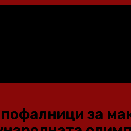
е пофалници за м
ународната олимп