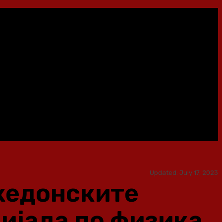
Updated:
July 17, 2023
акедонските
ијада по физика