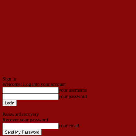
Sign in
Welcome! Log into your account
your username
your password
Forgot your password? Get help
Password recovery
Recover your password
your email