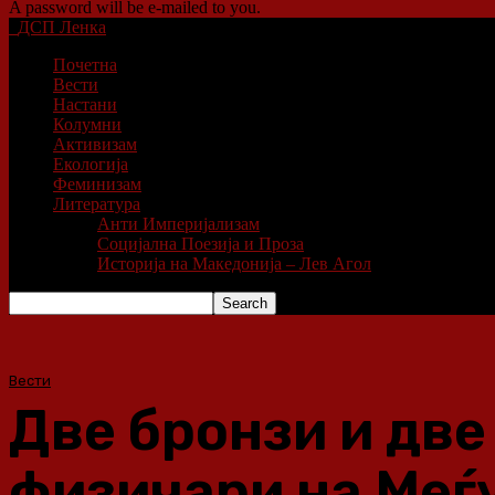
A password will be e-mailed to you.
ДСП Ленка
Почетна
Вести
Настани
Колумни
Активизам
Екологија
Феминизам
Литература
Анти Империјализам
Социјална Поезија и Проза
Историја на Македонија – Лев Агол
Вести
Две бронзи и дв
физичари на Меѓ