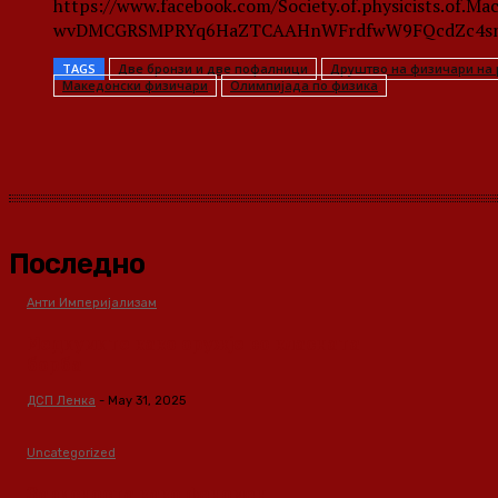
https://www.facebook.com/Society.of.physicists.of.
wvDMCGRSMPRYq6HaZTCAAHnWFrdfwW9FQcdZc4s
TAGS
Две бронзи и две пофалници
Друштво на физичари на 
Македонски физичари
Олимпијада по физика
Share
Последно
Анти Империјализам
Медиумите како оружје во класната
борба
ДСП Ленка
-
May 31, 2025
Uncategorized
Зависноста како феномен