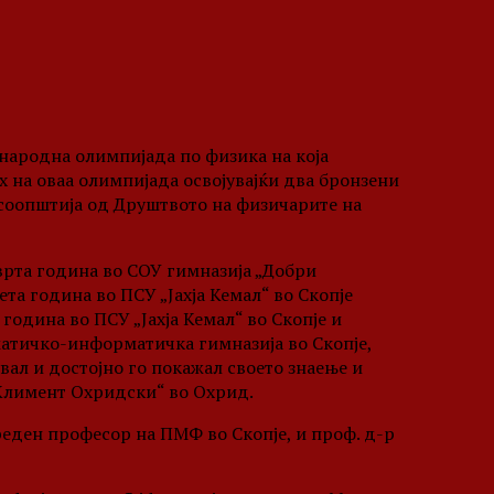
ѓународна олимпијада по физика на која
х на оваа олимпијада освојувајќи два бронзени
 соопштија од Друштвото на физичарите на
врта година во СОУ гимназија „Добри
ета година во ПСУ „Јахја Кемал“ во Скопје
 година во ПСУ „Јахја Кемал“ во Скопје и
матичко-информатичка гимназија во Скопје,
ал и достојно го покажал своето знаење и
 Климент Охридски“ во Охрид.
реден професор на ПМФ во Скопје, и проф. д-р