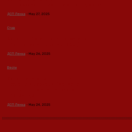
предизвикан од материјалните услови
ДСП Ленка
-
May 27, 2025
Став
Кина – Глобален лидер во зелени
технологии и одржлив развој
ДСП Ленка
-
May 26, 2025
Вести
Кина гради соларен проект од
вселенски размери: “Менхетен
проектот” на енергетската
транзиција
ДСП Ленка
-
May 24, 2025