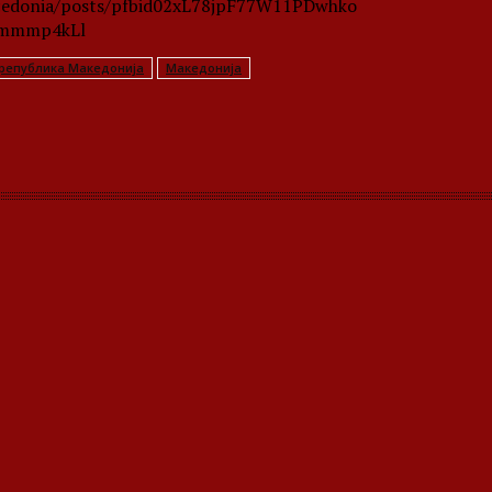
Macedonia/posts/pfbid02xL78jpF77W11PDwhko
mmmp4kLl
република Македонија
Македонија