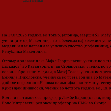
ДСП Ленка
На 17.07.2023 година во Токио, Јапонија, заврши 53. Ме
учениците од Македонија го забележаа најголемиот успе
медали и две награди за успешно учество (пофалници),
Република Македонија.
Оттаму додаваат дека Мајкл Георгиевски, ученик во чет
Даскалов“ во Кавадарци, и Јан Стојановски, ученик во тр
освоиле бронзени медали, а Матеј Гелев, ученик во трета
Емилија Николовска, ученичка во трета година во Мате
добиле пофалници.На оваа олимпијада во тимот учествув
Кристијан Шишкоски, ученик во четврта година во „Св.
Водачи на тимот беа проф. д-р Ламбе Барандовски, вон
Боце Митревски, редовен професор на ПМФ во Скопје.