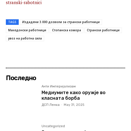
stranski-rabotnici
TAGS
Издадени 3.000 дозволи за странски работници
Македонски работници
Стопанска комора
Странски работници
увоз на работна сила
Последно
Анти Империјализам
Медиумите како оружје во
класната борба
ДСП Ленка
-
May 31, 2025
Uncategorized