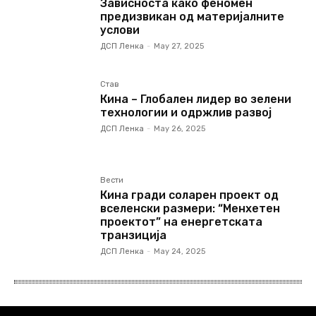
Зависноста како феномен
предизвикан од материјалните
услови
ДСП Ленка
-
May 27, 2025
Став
Кина – Глобален лидер во зелени
технологии и одржлив развој
ДСП Ленка
-
May 26, 2025
Вести
Кина гради соларен проект од
вселенски размери: “Менхетен
проектот” на енергетската
транзиција
ДСП Ленка
-
May 24, 2025