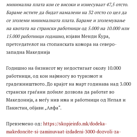
минимална плата кои се високи и изнесуваат 47,5 отсто.
Бараме истите да бидат намалени на 32 отсто со цел да
се зголеми минималната плата. Бараме и зголемување
на квотата на странски работници од 5.000 на 10.000 или
15.000 работници годишно
, изјави Менди Ќура,
претседателот на стопанската комора на северо-
западна Македнија
Годишно на бизнисот му недостигаат околу 10.000
работници, од кои најмногу во туризмот и
градежништвото. До крајот на март годинава над 3.000
странски граѓани добиле дозвола да работат во
Македонија, а меѓу нив има и работници од Непал и
Пакистан, објави „Алфа“.
Превземено од:
https://skopjeinfo.mk/dodeka-
makedoncite-si-zaminuvaat-izdadeni-3000-dozvoli-za-