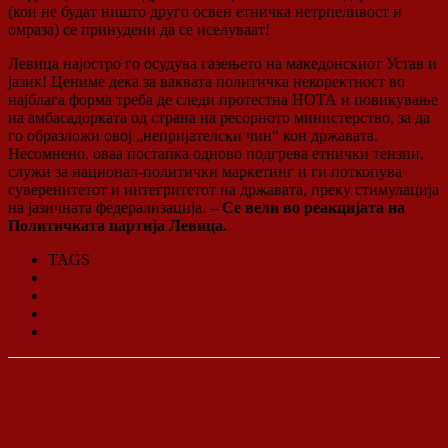
(кои не будат ништо друго освен етничка нетрпеливост и
омраза) се принудени да се иселуваат!
Левица најостро го осудува газењето на македонскиот Устав и
јазик! Цениме дека за ваквата политичка некоректност во
најблага форма треба де следи протестна НОТА и повикување
на амбасадорката од страна на ресорното министерство, за да
го образложи овој „непријателски чин“ кон државата.
Несомнено, оваа постапка одново подгрева етнички тензии,
служи за национал-политички маркетинг и ги поткопува
суверенитетот и интегритетот на државата, преку стимулација
на јазичната федерализација.
– Се вели во реакцијата на
Политичката партија Левица.
TAGS
американска амбасада
Левица
Македонија
САД