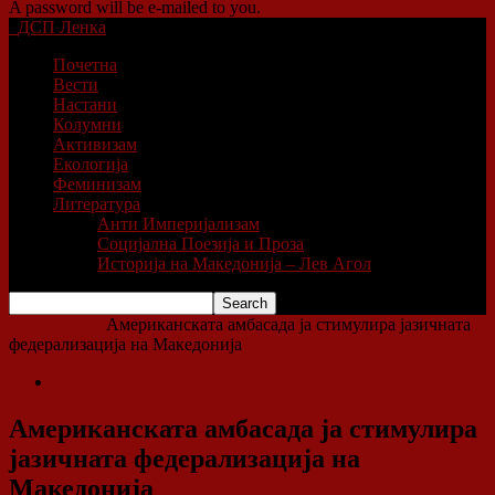
A password will be e-mailed to you.
ДСП Ленка
Почетна
Вести
Настани
Колумни
Активизам
Екологија
Феминизам
Литература
Анти Империјализам
Социјална Поезија и Проза
Историја на Македонија – Лев Агол
Home
Вести
Американската амбасада ја стимулира јазичната
федерализација на Македонија
Вести
Американската амбасада ја стимулира
јазичната федерализација на
Македонија