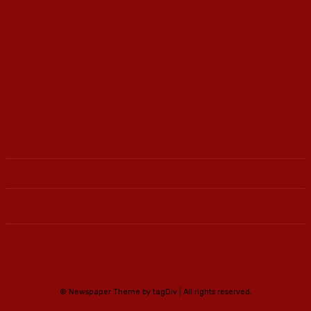
УНИЦЕФ: Секое трето дете во Македонија
живее во сиромаштија
Ленка - Движење за Социјална Правда
© Newspaper Theme by tagDiv | All rights reserved.