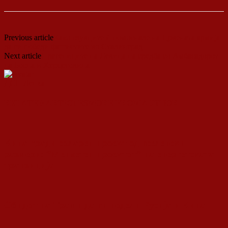
Previous article
Како глувците ѝ помогнале на Црвената армија
да ги победи фашистите во Сталинград
Next article
Пратениците на Левица на средба со Амбасадорот
на Босна и Херцеговина
ДСП Ленка
RELATED ARTICLES
MORE FROM AUTHOR
Кина гради соларен проект од вселенски
размери: “Менхетен проектот” на енергетската
транзиција
Обидот на Трамп да ги подели Русија и Кина