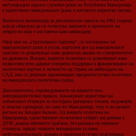
меѓународни односи службен јазик на Република Македонија
е единствено македонскиот јазик и неговото кирилско писмо;
Виенската конвенција за дипломатски односи од 1961 година,
која ја обврзува да ги почитува законите и прописите на
земјата во која е поставена како амбасадор;
Овој чин на „стратешкиот партнер“, со погазување на
македонскиот јазик и устав, најголем дел од македонските
граѓани го доживуваат како директна закана по суверенитетот
на државата. Воедно, ваквите политики се доживуваат како
недвосмислено давање отворена поддршка и фаворизирање на
политички партии и личности од страна на амбасадата на
САД, кои со децении промовираат иредентистички политики
на македонската политичка сцена.
Дополнително, спроведувањето на ваквите нео-
империјалистички пракси, покажуваат користење на
албанскиот етникум за постојано креирање тензии, недоверба
и опасни сценарија, не само во Македонија, туку и во целиот
регион на Западен Балкан. Од ваквата политика во
Македонија, единствениот политички субјект кој добива е
ДУИ, додека обичните граѓани, без разлика на нивниот
етникум, заради тешките материјални услови,
нефункционалната држава и националстички подгревања