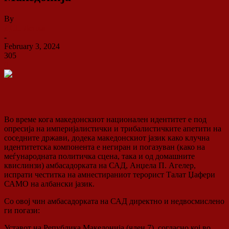
By
ДСП Ленка
-
February 3, 2024
305
0
Во време кога македонскиот национален идентитет е под
опресија на империјалистички и трибалистичките апетити на
соседните држави, додека македонскиот јазик како клучна
идентитетска компонента е негиран и погазуван (како на
меѓународната политичка сцена, така и од домашните
квислинзи) амбасадорката на САД, Анџела П. Агелер,
испрати честитка на амнестираниот терорист Талат Џафери
САМО на албански јазик.
Со овој чин амбасадорката на САД директно и недвосмислено
ги погази:
Уставот на Република Македонија (член 7), согласно кој во