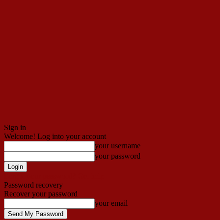
Sign in
Welcome! Log into your account
your username
your password
Forgot your password? Get help
Password recovery
Recover your password
your email