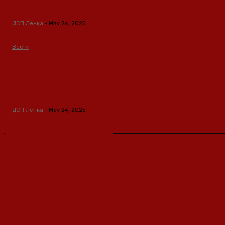
технологии и одржлив развој
ДСП Ленка
-
May 26, 2025
Вести
Кина гради соларен проект од
вселенски размери: “Менхетен
проектот” на енергетската
транзиција
ДСП Ленка
-
May 24, 2025
Ленка - Движење за Социјална Правда