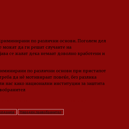
искриминирани по различни основи. Поголем дел
е можат да ги решат случаите на
јава се жалат дека немаат доволно вработени и
криминирани по различни основи при пристапот
треба да нè мотивираат повеќе, без разлика
ли нас како национални институции за заштита
авобранител
-deka-se-diskriminirani-po-razni-osnovi/
кедонија
Народен правобранител