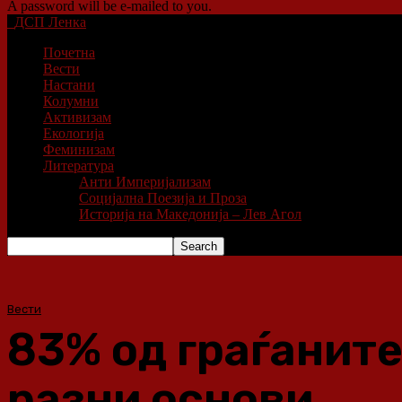
A password will be e-mailed to you.
ДСП Ленка
Почетна
Вести
Настани
Колумни
Активизам
Екологија
Феминизам
Литература
Анти Империјализам
Социјална Поезија и Проза
Историја на Македонија – Лев Агол
Вести
83% од граѓаните
разни основи