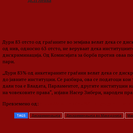
ДСП Ленка
Дури 83 отсто од граѓаните во земјава велат дека се д
од нив, односно 63 отсто, не веруваат дека институциит
дискриминација. Од Комисијата за борба против оваа по
пари.
„Дури 83% од анкетираните граѓани велат дека се дис
до јавните институции. Се разбира, ова се податоци кои 
дали тоа е Владата, Парламентот, другите институции и
на човековите права“, изјави Насер Зибери, народен пр
Превземено од:
https://alsat.mk/mk/83-od-graganite-velat
TAGS
Дискриминација
Дискриминација во Македонија
Ма
Share