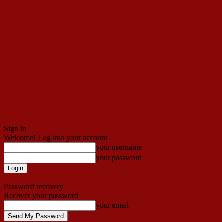
Sign in
Welcome! Log into your account
your username
your password
Forgot your password? Get help
Password recovery
Recover your password
your email