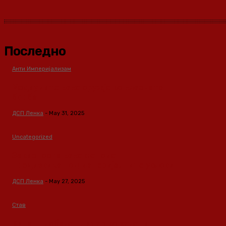
Последно
Анти Империјализам
Медиумите како оружје во класната
борба
ДСП Ленка
-
May 31, 2025
Uncategorized
Зависноста како феномен
предизвикан од материјалните услови
ДСП Ленка
-
May 27, 2025
Став
Кина – Глобален лидер во зелени