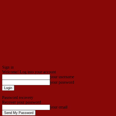
Sign in
Welcome! Log into your account
your username
your password
Forgot your password? Get help
Password recovery
Recover your password
your email