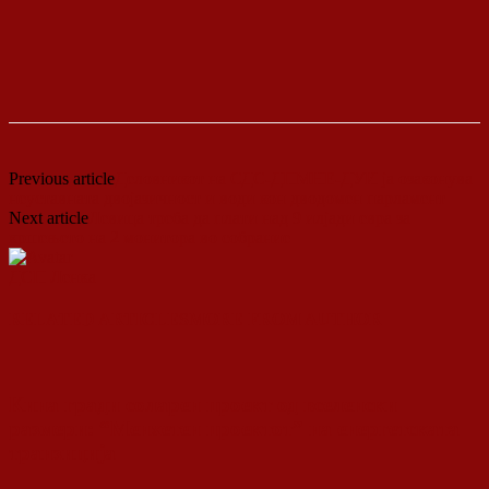
Previous article
Деловникот на СДС-ДПМНЕ-ДУИ ја озаконува
неуставната двојазичност и води кон дводомен парламент
Next article
Левица треба да плати над 9 илјади евра за
кршењето на 2 монитора во собрание
ДСП Ленка
RELATED ARTICLES
MORE FROM AUTHOR
Кина гради соларен проект од вселенски
размери: “Менхетен проектот” на енергетската
транзиција