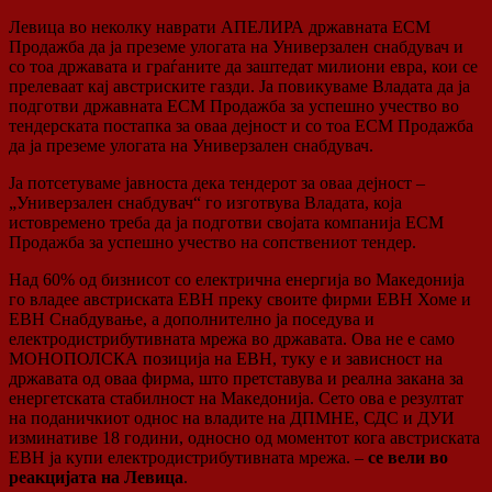
Левица во неколку наврати АПЕЛИРА државната ЕСМ
Продажба да ја преземе улогата на Универзален снабдувач и
со тоа државата и граѓаните да заштедат милиони евра, кои се
прелеваат кај австриските газди. Ја повикуваме Владата да ја
подготви државната ЕСМ Продажба за успешно учество во
тендерската постапка за оваа дејност и со тоа ЕСМ Продажба
да ја преземе улогата на Универзален снабдувач.
Ја потсетуваме јавноста дека тендерот за оваа дејност –
„Универзален снабдувач“ го изготвува Владата, која
истовремено треба да ја подготви својата компанија ЕСМ
Продажба за успешно учество на сопствениот тендер.
Над 60% од бизнисот со електрична енергија во Македонија
го владее австриската ЕВН преку своите фирми ЕВН Хоме и
ЕВН Снабдување, а дополнително ја поседува и
електродистрибутивната мрежа во државата. Ова не е само
МОНОПОЛСКА позиција на ЕВН, туку е и зависност на
државата од оваа фирма, што претставува и реална закана за
енергетската стабилност на Македонија. Сето ова е резултат
на поданичкиот однос на владите на ДПМНЕ, СДС и ДУИ
изминативе 18 години, односно од моментот кога австриската
ЕВН ја купи електродистрибутивната мрежа. –
се вели во
реакцијата на Левица
.