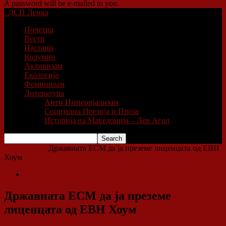
A password will be e-mailed to you.
ДСП Ленка
Почетна
Вести
Настани
Колумни
Активизам
Екологија
Феминизам
Литература
Анти Империјализам
Социјална Поезија и Проза
Историја на Македонија – Лев Агол
Home
Вести
Државната ЕСМ да ја преземе лиценцата од ЕВН
Хоум
Вести
Државната ЕСМ да ја преземе
лиценцата од ЕВН Хоум