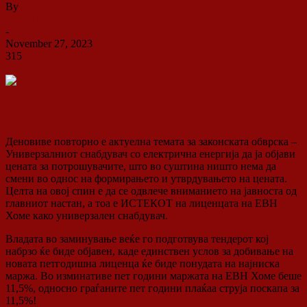
By
ДСП Ленка
-
November 27, 2023
315
0
Деновиве повторно е актуелна темата за законската обврска –
Универзалниот снабдувач со електрична енергија да ја објави
цената за потрошувачите, што во суштина ништо нема да
смени во однос на формирањето и утврдувањето на цената.
Целта на овој спин е да се одвлече вниманието на јавноста од
главниот настан, а тоа е ИСТЕКОТ на лиценцата на ЕВН
Хоме како универзален снабдувач.
Владата во заминување веќе го подготвува тендерот кој
набрзо ќе биде објавен, каде единствен услов за добивање на
новата петгодишна лиценца ќе биде понудата на најниска
маржа. Во изминативе пет години маржата на ЕВН Хоме беше
11,5%, односно граѓаните пет години плаќаа струја поскапа за
11,5%!