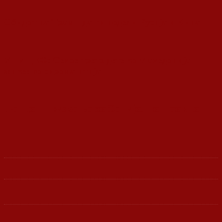
Обидот на Трамп да ги подели Русија и Кина
УНИЦЕФ: Секое трето дете во Македонија
живее во сиромаштија
Ленка - Движење за Социјална Правда