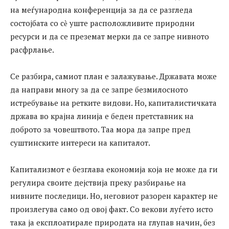
на меѓународна конференција за да се разгледа
состојбата со сѐ уште расположливите природни
ресурси и да се преземат мерки да се запре нивното
расфрлање.
Се разбира, самиот план е залажување. Државата може
да направи многу за да се запре безмилосното
истребување на ретките видови. Но, капиталистичката
држава во крајна линија е беден претставник на
доброто за човештвото. Таа мора да запре пред
суштинските интереси на капиталот.
Капитализмот е безглава економија која не може да ги
регулира своите дејствија преку разбирање на
нивните последици. Но, неговиот разорен карактер не
произлегува само од овој факт. Со векови луѓето исто
така ја експлоатирале природата на глупав начин, без