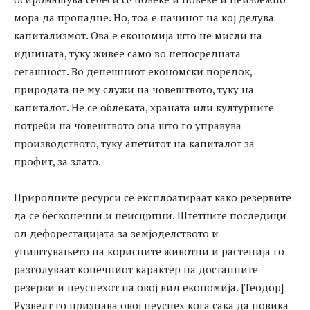
мора да пропадне. Но, тоа е начинот на кој делува
капитализмот. Ова е економија што не мисли на
иднината, туку живее само во непосредната
сегашност. Во денешниот економски поредок,
природата не му служи на човештвото, туку на
капиталот. Не се облеката, храната или културните
потреби на човештвото она што го управува
производството, туку апетитот на капиталот за
профит, за злато.
Природните ресурси се експлоатираат како резервите
да се бесконечни и неисцрпни. Штетните последици
од дефорестацијата за земјоделството и
уништувањето на корисните животни и растенија го
разголуваат конечниот карактер на достапните
резерви и неуспехот на овој вид економија. [Теодор]
Рузвелт го признава овој неуспех кога сака да повика