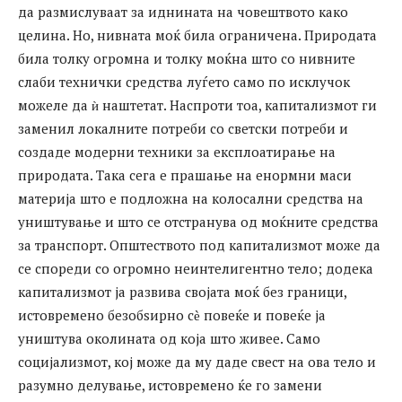
да размислуваат за иднината на човештвото како
целина. Но, нивната моќ била ограничена. Природата
била толку огромна и толку моќна што со нивните
слаби технички средства луѓето само по исклучок
можеле да ѝ наштетат. Наспроти тоа, капитализмот ги
заменил локалните потреби со светски потреби и
создаде модерни техники за експлоатирање на
природата. Така сега е прашање на енормни маси
материја што е подложна на колосални средства на
уништување и што се отстранува од моќните средства
за транспорт. Општеството под капитализмот може да
се спореди со огромно неинтелигентно тело; додека
капитализмот ја развива својата моќ без граници,
истовремено безобѕирно сѐ повеќе и повеќе ја
уништува околината од која што живее. Само
социјализмот, кој може да му даде свест на ова тело и
разумно делување, истовремено ќе го замени