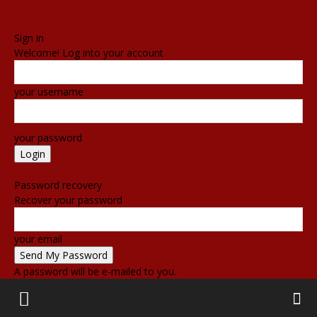
Sign in
Welcome! Log into your account
your username
your password
Forgot your password? Get help
Password recovery
Recover your password
your email
A password will be e-mailed to you.