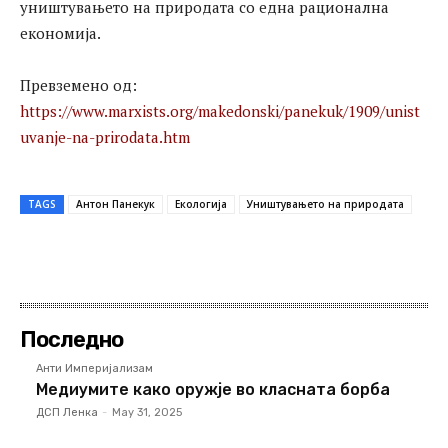
уништувањето на природата со една рационална
економија.
Превземено од:
https://www.marxists.org/makedonski/panekuk/1909/unist
uvanje-na-prirodata.htm
TAGS
Антон Панекук
Екологија
Уништувањето на природата
Последно
Анти Империјализам
Медиумите како оружје во класната борба
ДСП Ленка
-
May 31, 2025