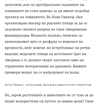
депозити, кои ги преобразуваат падините на
планините во голи камења за да имаат подобар
преглед на земјиштето. Во Нова Гвинеја, бил
организиран масакр на рајските птици за да се
задоволи скапиот каприц на една Американка
милијардерка. Модното лудило, типично за
капитализмот што се расфрла со вишокот на
вредноста, веќе доведе до истребување на ретки
видови; морските птици на источниот брег на
Америка ѝ го должат својот опстанок само на
стриктната интервенција на државата. Ваквите
примери можат да се набројуваат по волја.
Антон Панекук – астрономер, филозоф и марксистички теоретичар
Но, зарем растенијата и животните не се тука за да
бидат искористени од луѓето за нивни цели? Овде