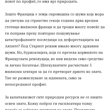
ловот по профит, го има врз природата.
Зошто Франција е земја сиромашна со шуми која мора
да увезува од странство секоја година дрва вредни
стотици милиони франци и да троши многу повеќе да
ги поправа преку повторно пошумување
катастрофалните последици од дефорестацијата на
Алпите? Под Стариот режим имало многу државни
шуми. Но, буржоазијата, која го презела кормилото на
Француската револуција, во нив видела само средство
за лично богатење. Шпекулантите расчистиле 3
милиони хектари за да го претворат дрвото во злато.
Тие не размислувале за иднината, само за
непосредниот профит.
За капитализмот сите природни ресурси не се ништо
освен злато. Колку побрзо ги експлоатира толку
повеќе се забрзува протокот на злато. Приватната