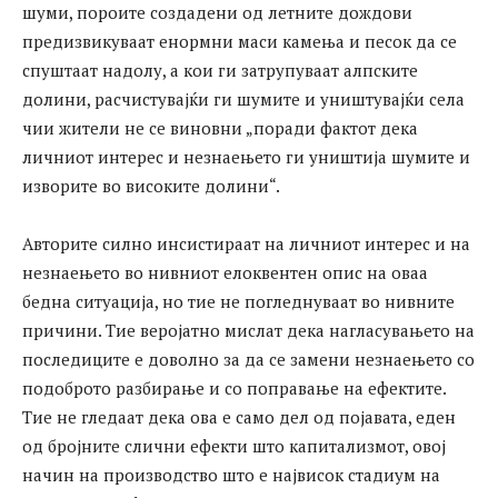
шуми, пороите создадени од летните дождови
предизвикуваат енормни маси камења и песок да се
спуштаат надолу, а кои ги затрупуваат алпските
долини, расчистувајќи ги шумите и уништувајќи села
чии жители не се виновни „поради фактот дека
личниот интерес и незнаењето ги уништија шумите и
изворите во високите долини“.
Авторите силно инсистираат на личниот интерес и на
незнаењето во нивниот елоквентен опис на оваа
бедна ситуација, но тие не погледнуваат во нивните
причини. Тие веројатно мислат дека нагласувањето на
последиците е доволно за да се замени незнаењето со
подоброто разбирање и со поправање на ефектите.
Тие не гледаат дека ова е само дел од појавата, еден
од бројните слични ефекти што капитализмот, овој
начин на производство што е највисок стадиум на