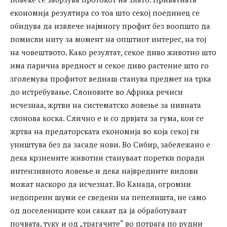
економија резултира со тоа што секој поединец се
обидува да извлече најмногу профит без воопшто да
помисли ниту за момент на општиот интерес, на тој
на човештвото. Како резултат, секое диво животно што
има парична вредност и секое диво растение што го
зголемува профитот веднаш станува предмет на трка
до истребување. Слоновите во Африка речиси
исчезнаа, жртви на систематско ловење за нивната
слонова коска. Слично е и со дрвјата за гума, кои се
жртва на предаторската економија во која секој ги
уништува без да засаде нови. Во Сибир, забележано е
дека крзнените животни стануваат поретки поради
интензивното ловење и дека највредните видови
можат наскоро да исчезнат. Во Канада, огромни
недопрени шуми се сведени на пепелишта, не само
од доселениците кои сакаат да ја обработуваат
почвата, туку и од „трагачите“ во потрага по рудни