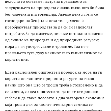
целосно го оставаме настрана прашањето за
зачувувањето на природата онаква каква што би била
без човечката интервенција. Знаеме дека луѓето се
господари на Земјата и дека тие целосно ја
преобразуваат природата за да си ги задоволат
потребите. За да живееме, ние сме потполно зависни
од силите на природата и од природните ресурси;
мора да ги употребуваме и трошиме. Тоа не е
прашањето тука, туку начинот како капитализмот ги
користи нив.
Еден рационален општествен поредок ќе мора да ги
користи достапните природни ресурси на таков
начин што она што се троши треба истовремено и да
се замени, со цел општеството да не се осиромаши
себеси и да стане побогато. Една затворена економија
која троши дел од своите пченкарни семиња се
осиромашува себеси сѐ повеќе и повеќе и неизбежно