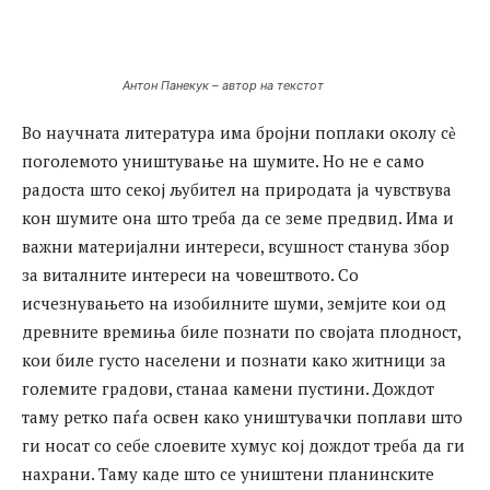
Антон Панекук – автор на текстот
Во научната литература има бројни поплаки околу сѐ
поголемото уништување на шумите. Но не е само
радоста што секој љубител на природата ја чувствува
кон шумите она што треба да се земе предвид. Има и
важни материјални интереси, всушност станува збор
за виталните интереси на човештвото. Со
исчезнувањето на изобилните шуми, земјите кои од
древните времиња биле познати по својата плодност,
кои биле густо населени и познати како житници за
големите градови, станаа камени пустини. Дождот
таму ретко паѓа освен како уништувачки поплави што
ги носат со себе слоевите хумус кој дождот треба да ги
нахрани. Таму каде што се уништени планинските