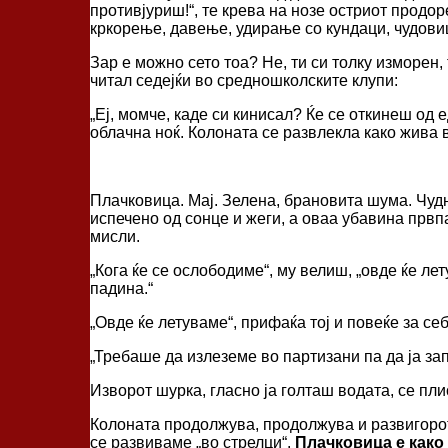
противјуриш!“, те крева на нозе остриот продор
кркорење, давење, удирање со кундаци, чудов
Зар е можно сето тоа? Не, ти си толку изморен,
читал седејќи во средношколските клупи:
„Еј, момче, каде си кинисал? Ќе се откинеш од 
облачна ноќ. Колоната се развлекла како жива 
Плачковица. Мај. Зелена, брановита шума. Чудн
испечено од сонце и жеги, а оваа убавина првпат
мисли.
„Кога ќе се ослободиме“, му велиш, „овде ќе лет
падина.“
„Овде ќе летуваме“, прифаќа тој и повеќе за с
„Требаше да излеземе во партизани па да ја за
Изворот шурка, гласно ја голташ водата, се пли
Колоната продолжува, продолжува и развигорот
се развиваме „во стрелци“.
Плачковица е како