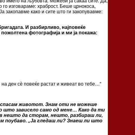
о името на љубовта. Можеби ја сакаа сите. Да,
о го изговараме: храброст. Беше црнокоса,
 Ја закопавме како и сите што ги закопувавме:
бригадата. И разбирливо, најповеќе
 пожолтена фотографија и ми ја покажа:
н на ден сѐ повеќе растат и живеат во тебе…“
о спасам животот. Знам оти не можеше
што што зависело само од мене… Како да ти
ав нешто да сторам, нешто, разбираш ли,
дам поубаво. „Ја гледаш ли? Знаеш ли што