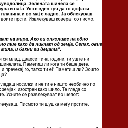
 суводолица. Зелената шинела се
ува и паѓа. Уште еден грч да го дофати
 планина и во мај е ладно. Ја облекуваш
твоите прсти. Извлекуваш коверат со писмо.
аат на мира. Ако ги опколиме на едно
о тие како да никнат од земја. Сепак, овие
мила, и бакни ги децата“.
 си млад, дваесеттина години, ти уште ни
т шинелата. Паметиш ли кога ти беше дете,
и и пречекај го, татко ти е!“ Паметиш ли? Зошто
еца?
 гледаш носилки и не ти е ништо необично по
 земјак, изострен како шило. Те гледа со
е. Усните се развлекуваат во шепот:
далечуваш. Писмото ти шушка меѓу прстите.