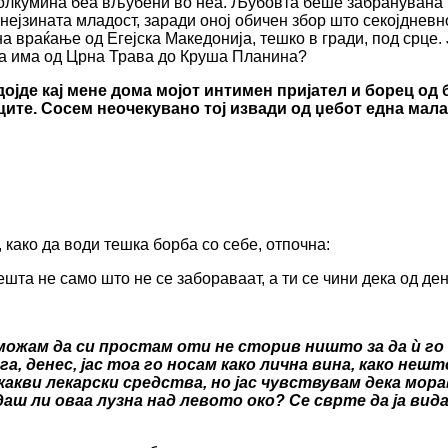
колкумина беа вљубени во неа. Љубовта беше забранувана в
 нејзината младост, заради оној обичен збор што секојдневн
на враќање од Егејска Македонија, тешко в гради, под срце.
ста има од Црна Трава до Круша Планина?
дојде кај мене дома мојот интимен пријател и борец од 
ите. Сосем неочекувано тој извади од џебот една мала
 како да води тешка борба со себе, отпочна:
ешта не само што не се забораваат, а ти се чини дека од де
е можам да си простам оти не сторив ништо за да ѝ г
га, денес, јас тоа го носам како лична вина, како не
икакви лекарски средства, но јас чувствувам дека мор
даш ли оваа лузна над левото око? Се сврте да ја ви