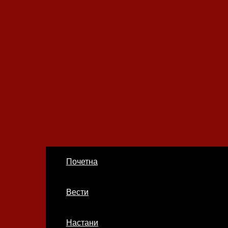
ДСП
Почетна
Ленка
Вести
Настани