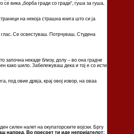
 се вика „борба гради со гради“, гуша за гуша,
страници на некоја страшна книга што си ја
иј глас. Се освестуваш. Потрчуваш. Студена
о започна некаде близу, долу – во она градче
рен како шило. Забележуваш дека и тој е со исти
а, под овие дрвја, крај овој извор, на оваа
ен силен налет на окупаторските војски. Бргу
ш напред. Во пресрет ти иде непријателот: