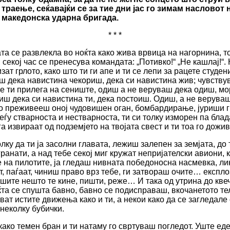
 траење, сеќавајќи се за тие дни јас го зимам насловот
а македонска ударна бригада.
* * *
та се развлекла во ноќта како жива врвица на нагорнина, т
секој час се пренесува командата: „Потивко!“ „Не кашлај!“.
зат грлото, како што ти ги апе и ти се лепи за рацете студе
иш дека навистина чекориш, дека си навистина жив; чувству
бе ти прилега на сениште, одиш а не веруваш дека одиш, м
ериш дека си навистина ти, дека постоиш. Одиш, а не верува
го преживееш оној чудовишен оган, бомбардирање, јуриши гра
еѓу стварноста и нестварноста, ти си толку изморен па блад
а извираат од подземјето на твојата свест и ти тоа го дож
лку да ти ја засолни главата, лежиш залепен за земјата, до 
ранати, а над тебе секој миг кружат непријателски авиони, 
е на пилотите, ја гледаш нивната победоносна насмевка, ли
, паѓаат, чиниш право врз тебе, ги затвораш очите… експлоз
 ушите нешто те кине, пишти, реже… И така од утрина до кве
Ноќта се спушта бавно, бавно се подисправаш, вкочанетото т
ават истите движења како и ти, а некои како да се загледале
 неколку бубички.
ако темен бран и ти натаму го свртуваш погледот. Уште еден