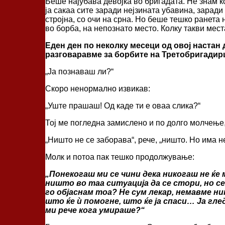
Беше најубава девојка во бригадата. Не знам 
ја сакаа сите заради нејзината убавина, заради
стројна, со очи на срна. Но беше тешко ранета 
во борба, на непознато место. Колку такви ме
Еден ден по неколку месеци од овој настан 
разговаравме за борбите на Третобригадирц
„Ја познаваш ли?“
Скоро ненормално извикав:
„Уште прашаш! Од каде ти е оваа слика?“
Тој ме погледна замислено и по долго молчење,
„Ништо не се заборава“, рече, „ништо. Но има н
Молк и потоа пак тешко продолжување:
„Понекогаш ми се чини дека никогаш не ќ
ништо во таа ситуација да се стори, но се
го објаснам тоа? Не сум лекар, немавме н
што ќе ѝ помогне, што ќе ја спаси… Ја гле
ми рече кога умираше?“