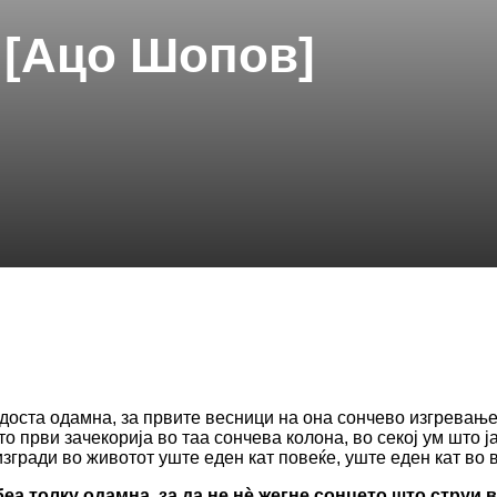
 [Ацо Шопов]
 доста одамна, за првите весници на она сончево изгревањ
то први зачекорија во таа сончева колона, во секој ум што 
изгради во животот уште еден кат повеќе, уште еден кат во 
е беа толку одамна, за да не нѐ жегне сонцето што струи