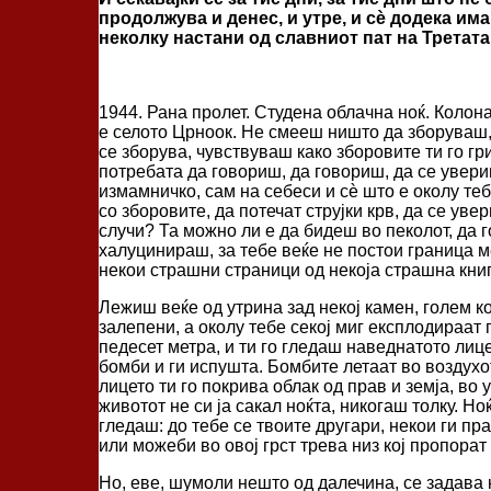
продолжува и денес, и утре, и сѐ додека има
неколку настани од славниот пат на Третат
1944. Рана пролет. Студена облачна ноќ. Колона
е селото Црноок. Не смееш ништо да зборуваш, 
се зборува, чувствуваш како зборовите ти го гри
потребата да говориш, да говориш, да се увер
измамничко, сам на себеси и сѐ што е околу те
со зборовите, да потечат струјки крв, да се ув
случи? Та можно ли е да бидеш во пеколот, да 
халуцинираш, за тебе веќе не постои граница м
некои страшни страници од некоја страшна книг
Лежиш веќе од утрина зад некој камен, голем ко
залепени, а околу тебе секој миг експлодираат г
педесет метра, и ти го гледаш наведнатото лиц
бомби и ги испушта. Бомбите летаат во воздухот
лицето ти го покрива облак од прав и земја, во
животот не си ја сакал ноќта, никогаш толку. 
гледаш: до тебе се твоите другари, некои ги пр
или можеби во овој грст трева низ кој пропорат
Но, еве, шумоли нешто од далечина, се задава к