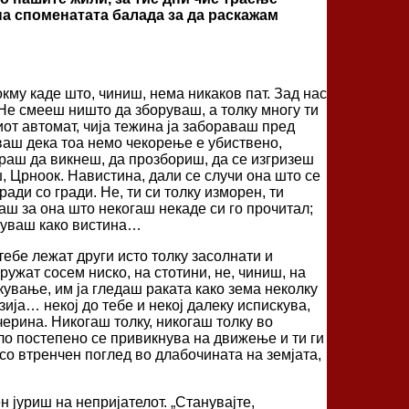
 на споменатата балада за да раскажам
окму каде што, чиниш, нема никаков пат. Зад нас
 Не смееш ништо да зборуваш, а толку многу ти
ниот автомат, чија тежина ја забораваш пред
ваш дека тоа немо чекорење е убиствено,
ораш да викнеш, да прозбориш, да се изгризеш
ш, Црноок. Навистина, дали се случи она што се
ди со гради. Не, ти си толку изморен, ти
аш за она што некогаш некаде си го прочитал;
ивуваш како вистина…
тебе лежат други исто толку засолнати и
кружат сосем ниско, на стотини, не, чиниш, на
кување, им ја гледаш раката како зема неколку
ија… некој до тебе и некој далеку испискува,
черина. Никогаш толку, никогаш толку во
ело постепено се привикнува на движење и ти ги
 со втренчен поглед во длабочината на земјата,
 јуриш на непријателот. „Станувајте,