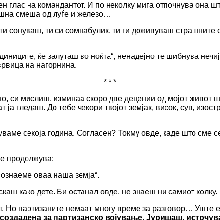
ен глас на командантот. И по неколку мига отпочнува она што
ишна смеша од луѓе и железо…
 ти сонуваш, ти си сомнабулик, ти ги доживуваш страшните 
единиците, ќе залуташ во ноќта“, ненадејно те шибнува неч
врвица на нагорнина.
* * *
о, си мислиш, изминаа скоро две децении од мојот живот шт
 ја гледаш. До тебе чекори твојот земјак, висок, сув, изост
уваме секоја година. Согласен? Токму овде, каде што сме сег
ебе продолжува:
познаеме оваа наша земја“.
скаш како дете. Би останал овде, не знаеш ни самиот колку.
. Но партизаните немаат многу време за разговор… Уште ед
 создадена за партизанско војување. Јуришаш, истрчува