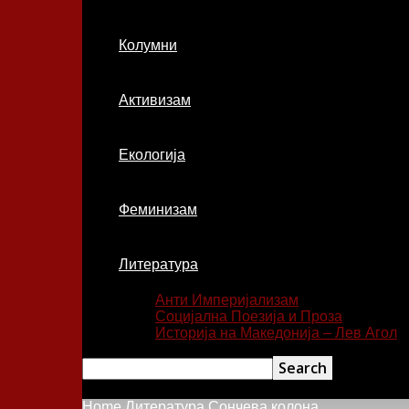
Колумни
Активизам
Екологија
Феминизам
Литература
Анти Империјализам
Социјална Поезија и Проза
Историја на Македонија – Лев Агол
Home
Литература
Сончева колона