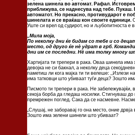
зелена шинела во автомат. Рафал. Истоврем
приближува, се наднесува над тебе. Пукаш. 
автоматот. Но прекасно, противударот е поб
шинелата и се враќаш кон своите единици.
С
Уште си врел од судирот, но и љубопитноста е 
„Мила моја,
По неколку дни ќе бидам со тебе и со деца
место, од друго ќе нѐ удрат в грб. Команд
дни им се последни. Нѐ има толку многу шт
Хартијата ти трепери в рака. Оваа шинела има 
девојка не си бакнал, а неколку деца секојднев
паметиш ли кога мајка ти ти велеше: ,,Излези на
има татковци што убиваат туѓи деца? Зошто им
Писмото ти трепери в рака. Не забележувајќи, в
секоја борба да гледаш носилки. Стигнуваш до н
премрежен поглед. Сака да се насмевне. Насмев
„Слушај, не заборавај го она место, оние дрвја
Зошто има зелени шинели што убиваат?