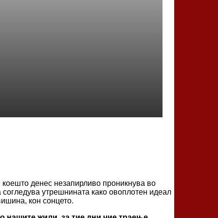
е коешто денес незапирливо проникнува во
ја согледува утрешнината како овоплотен идеал
вишина, кон сонцето.
 во нашите жили, за тие дни чие траење