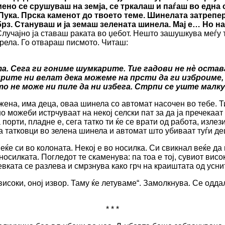
ено се срушуваш на земја, се тркалаш и паѓаш во една
Пука. Прска каменот до твоето теме. Шинелата затрепер
рз. Стануваш и ја земаш зелената шинела. Мај е… Но на
лучајно ја ставаш раката во џебот. Нешто зашушкува меѓу 
врела. Го отвараш писмото. Читаш:
та. Сега ги гониме шумкарите. Тие гадови не нѐ остав
ирите ни велат дека можеме на прсти да ги изброиме, н
о не може ни пиле да ни избега. Стрпи се уште малку 
жена, има деца, оваа шинела со автомат насочен во тебе. Ти
но можеби истрчуваат на некој селски пат за да ја пречекаа
 порти, пладне е, сега татко ти ќе се врати од работа, излез
а татковци во зелена шинела и автомат што убиваат туѓи д
еќе си во колоната. Некој е во носилка. Си свикнал веќе да
осилката. Погледот те скаменува: па тоа е тој, сувиот висок
ката се разлева и смрзнува како грч на краиштата од уснит
 високи, оној извор. Таму ќе летуваме“. Замолкнува. Се од
* * *