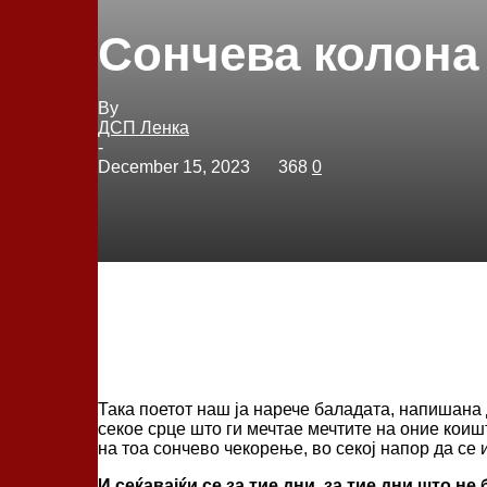
Сончева колона
By
ДСП Ленка
-
December 15, 2023
368
0
Така поетот наш ја нарече баладата, напишана
секое срце што ги мечтае мечтите на оние коиш
на тоа сончево чекорење, во секој напор да се 
И сеќавајќи се за тие дни, за тие дни што н