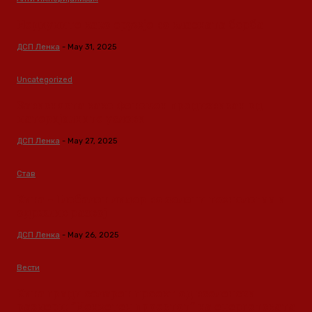
Медиумите како оружје во класната борба
ДСП Ленка
-
May 31, 2025
Uncategorized
Зависноста како феномен предизвикан од
материјалните услови
ДСП Ленка
-
May 27, 2025
Став
Кина – Глобален лидер во зелени технологии и
одржлив развој
ДСП Ленка
-
May 26, 2025
Вести
Кина гради соларен проект од вселенски
размери: “Менхетен проектот” на енергетската