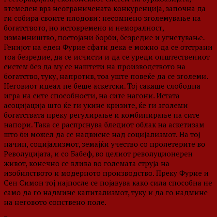
втемелен врз неограничената конкуренција, започна да
ги собира своите плодови: несомнено зголемување на
богатството, но истовремено и неморалност,
измамништво, постојани борби, безредие и угнетување.
Генијот на еден Фурие сфати дека е можно да се отстрани
тоа безредие, да се исчисти и да се уреди општествениот
систем без да му се наштети на производството на
богатство, туку, напротив, тоа уште повеќе да се зголеми.
Неговиот идеал не беше аскетски. Тој сакаше слободна
игра на сите способности, на сите нагони. Истата
асоцијација што ќе ги укине кризите, ќе ги зголеми
богатствата преку регулирање и комбинирање на сите
напори. Така се распрснува бледиот облак на аскетизам
што би можел да се надвисне над социјализмот. На тој
начин, социјализмот, земајќи учество со пролетерите во
Револуцијата, и со Бабеф, во целиот револуционерен
живот, конечно се влива во големата струја на
изобилството и модерното производство. Преку Фурие и
Сен Симон тој најпосле се појавува како сила способна не
само да го надмине капитализмот, туку и да го надмине
на неговото сопствено поле.