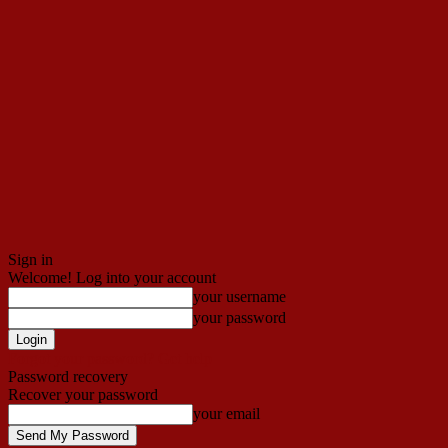
Sign in
Welcome! Log into your account
your username
your password
Forgot your password? Get help
Password recovery
Recover your password
your email