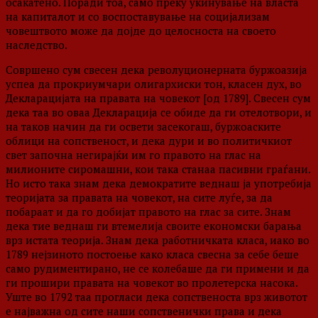
осакатено. Поради тоа, само преку укинување на власта
на капиталот и со воспоставување на социјализам
човештвото може да дојде до целосноста на своето
наследство.
Совршено сум свесен дека револуционерната буржоазија
успеа да прокриумчари олигархиски тон, класен дух, во
Декларацијата на правата на човекот [од 1789]. Свесен сум
дека таа во оваа Декларација се обиде да ги отелотвори, и
на таков начин да ги освети засекогаш, буржоаските
облици на сопственост, и дека дури и во политичкиот
свет започна негирајќи им го правото на глас на
милионите сиромашни, кои така станаа пасивни граѓани.
Но исто така знам дека демократите веднаш ја употребија
теоријата за правата на човекот, на сите луѓе, за да
побараат и да го добијат правото на глас за сите. Знам
дека тие веднаш ги втемелија своите економски барања
врз истата теорија. Знам дека работничката класа, иако во
1789 нејзиното постоење како класа свесна за себе беше
само рудиментирано, не се колебаше да ги примени и да
ги прошири правата на човекот во пролетерска насока.
Уште во 1792 таа прогласи дека сопственоста врз животот
е најважна од сите наши сопственички права и дека