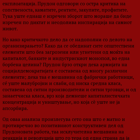
експлоатација. Прудон одговори со остра критика на
сопственоста, каматите, рентите, закупите, профитите.
Тука уште еднаш е изречен зборот што мораше да биде
изречен по диктат и неодолива инспирација на самиот
живот.
Но како критичкото дело да се надополни со делото на
организирањето? Како да се обединат сите општествени
елементи што беа загрозени или угнетени од моќта на
капиталот, банките и индустрискиот монопол, во една
борбена целина? Прудон брзо откри дека армијата на
социјалдемократијата е составена од многу различни
елементи; дека таа е мешавина од фабрички работници,
сé уште малубројни и слаби, од ниска средна класа,
составена од ситни производители и ситни трговци, и од
занаетчиска класа, врз која демнеше капиталистичката
концентрација и уништување, но која сè уште не ја
апсорбира.
Од оваа анализа произлегува сето она што е матно и
противречно во позитивниот конструктивен дел од
Прудоновата работа, таа исклучителна мешавина на
реакција и револуција што го тера од една страна да ја