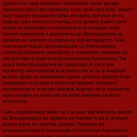
правото на оваа суверена сопственост треба да има
предност пред сите останати. Сега, нека овој збор “живот”
биде храбро проширен: нека неговото значење не го
опфаќа само голото постоење, туку целиот живот, сиот
развој на човечките способности и ќе испадне дека
самиот комунизам е накалемен врз Декларацијата за
правата на човекот од страна на пролетаријатот. Така,
човековите права прокламирани од Револуцијата
одеднаш добиваат пошироко и подлабоко значење од
она што им го даде револуционерната буржоазија. Таа
класа беше поддржувач на права кои сè уште беа
премногу олигархиски и ограничени за да ја покријат
целата сфера на човековите права: речното корито беше
пошироко од реката и еден нов прилив, големиот
пролетерски и човечки прилив, мораше да се приклучи
пред идејата на правдата да може конечно да биде
исполнета.
Само социјализмот може да ѝ ја даде вистинската смисла
на Декларацијата на правата на човекот и да ја оствари
целата идеја на човечка правда. Правдата на
револуционерната буржоазија го ослободи човештвото
од многу лични окови: но во принудувањето на секоја