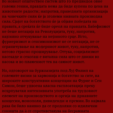
Во новиот општествен систем што го предвидоа овие
големи гении, правдата нема да биде купена по цена на
животните радости; напротив, праведната организација
на човечките сили ќе ја зголеми нивната производна
сила. Сјајот на богатството ќе ја објави победата на
правата, а среќата ќе биде ореол на правдата. Бабефизмот
не беше негација на Револуцијата, туку, напротив,
најсилно отчукување на нејзиното срце. Исто,
фуриеризмот и сенсимонизмот не се негација, не се
ограничување на модерниот живот, туку, напротив,
негово страсно проширување. Оттука, социјализмот
насекаде и секогаш е витална сила што се движи во
насока и во пламениот тек на самиот живот.
Но, одговорот на буржоазијата под Луј Филип на
големите визии за хармонија и богатство за сите, на
широките конструктивни концепции на Фурие и Сен
Симон, беше удвоена класна експлоатација преку
исцрпувачки интензивната употреба на трудовиот
елемент на производството и оргија на државните
концесии, монополи, дивиденди и премии. Во најмала
рака би било наивно да се продолжи со идилични
соништа да ѝ се спротивставува на бесрамната