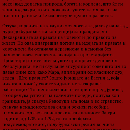
некој вид додатна природа, богата и корисна, што ќе ги
зема под закрила сите човечки суштества од часот на
нивното раѓање и ќе им осигури целосен развиток.
Оттука, корените на комунизмот досегаат далеку наназад,
дури до буржоаската концепција за правдата, до
Декларацијата за правата на човекот и до правото на
живот. Но оваа внатрешна логика на идејата за правата и
човечноста би останала неразвиена и немоќна без
надворешната енергична акција на пролетаријатот.
Пролетаријатот се вмеша уште при првите денови од
Револуцијата. Не ги слушаше апсурдниот совет што им го
даваа оние кои, како Мара, анимирани од класниот дух,
велеа: „Што правите? Зошто јуришате на Бастилја, која
никогаш помеѓу своите ѕидини не затвораше
работници?” Тој непоколебливо чекори напред, јуриша,
го одредува успехот на големите победи, поитува кон
границите, ја спасува Револуцијата дома и во странство,
станува ненадоместлива сила и речиси ги собира
плодовите од својата непрекината активност. За три
години, од 1789 до 1792, тој го преобрази
полудемократскиот, полубуржоаски режим во чиста