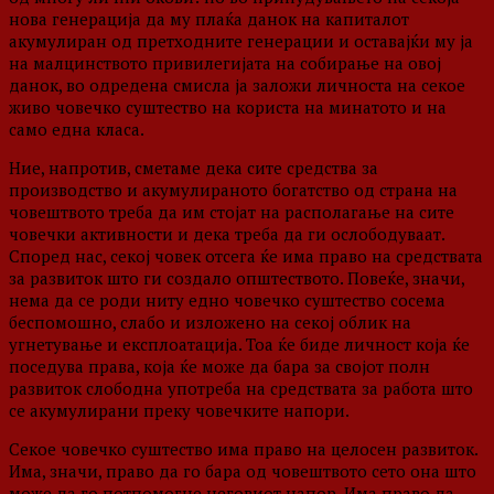
нова генерација да му плаќа данок на капиталот
акумулиран од претходните генерации и оставајќи му ја
на малцинството привилегијата на собирање на овој
данок, во одредена смисла ја заложи личноста на секое
живо човечко суштество на користа на минатото и на
само една класа.
Ние, напротив, сметаме дека сите средства за
производство и акумулираното богатство од страна на
човештвото треба да им стојат на располагање на сите
човечки активности и дека треба да ги ослободуваат.
Според нас, секој човек отсега ќе има право на средствата
за развиток што ги создало општеството. Повеќе, значи,
нема да се роди ниту едно човечко суштество сосема
беспомошно, слабо и изложено на секој облик на
угнетување и експлоатација. Тоа ќе биде личност која ќе
поседува права, која ќе може да бара за својот полн
развиток слободна употреба на средствата за работа што
се акумулирани преку човечките напори.
Секое човечко суштество има право на целосен развиток.
Има, значи, право да го бара од човештвото сето она што
може да го потпомогне неговиот напор. Има право да