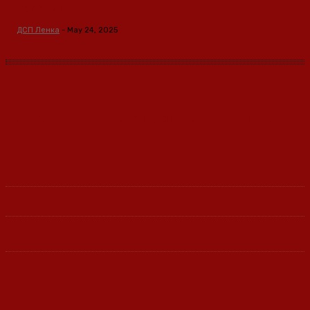
транзиција
ДСП Ленка
-
May 24, 2025
Ленка - Движење за Социјална Правда