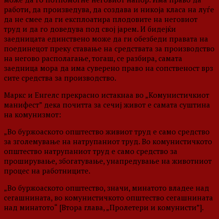
работи, да произведува, да создава и никоја класа на луѓе
да не смее да ги експлоатира плодовите на неговиот
труд и да го доведува под свој јарем. И бидејќи
заедницата единствено може да ги обезбеди правата на
поединецот преку ставање на средствата за производство
на негово располагање, тогаш, се разбира, самата
заедница мора да има суверено право на сопственост врз
сите средства за производство.
Маркс и Енгелс прекрасно истакнаа во „Комунистичкиот
манифест” дека почитта за сечиј живот е самата суштина
на комунизмот:
„Во буржоаското општество живиот труд е само средство
за зголемување на натрупаниот труд. Во комунистичкото
општество натрупаниот труд е само средство за
проширување, збогатување, унапредување на животниот
процес на работниците.
„Во буржоаското општество, значи, минатото владее над
сегашнината, во комунистичкото општество сегашнината
над минатото“ [Втора глава, „Пролетери и комунисти”].