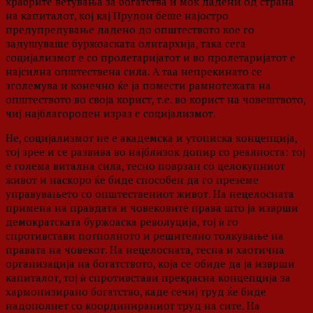
храбрите ветувања за богатства и моќ дадени од страна
на капиталот, кој кај Прудон беше најостро
предупредување дадено до општеството кое го
задушуваше буржоаската олигархија, така сега
социјализмот е со пролетаријатот и во пролетаријатот е
најсилна општествена сила. А таа непрекинато се
зголемува и конечно ќе ја помести рамнотежата на
општеството во своја корист, т.е. во корист на човештвото,
чиј најблагороден израз е социјализмот.
Не, социјализмот не е академска и утописка концепција,
тој зрее и се развива во најблизок допир со реалноста: тој
е голема витална сила, тесно поврзан со целокупниот
живот и наскоро ќе биде способен да го преземе
управувањето со општествениот живот. На нецелосната
примена на правдата и човековите права што ја изврши
демократската буржоаска револуција, тој ѝ го
спротивстави потполното и решително толкување на
правата на човекот. На нецелосната, тесна и хаотична
организација на богатството, која се обиде да ја изврши
капиталот, тој ѝ спротивстави прекрасна концепција за
хармонизирано богатство, каде сечиј труд ќе биде
надополнет со координираниот труд на сите. На