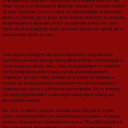
демократија, при што пролетерската акција понекогаш
беше дури и доминантен фактор. Откако ја покажа силата
за која способна, тој се стекна со самодоверба и конечно
може, со Бабеф, да се каже дека новата моќ што ја создаде,
националната моќ што беше заеднички посед на сите,
треба да ја искористи како средство преку кое треба да се
воспостави среќа за сите.
Така, преку акцијата на пролетаријатот, комунизмот
престана да биде неодредена филозофска спекулација и
стана партија, жива сила. Така, социјализмот се издигна
од Француската револуција преку комбинираното
делување на две сили, силата на идејата за правата и
силата на новородената активност на пролетаријатот.
Поради тоа, тој не е утописка апстракција. Тој се извира
од најтурбулентниот и најзовриениот врел извор на
модерниот живот.
Но сега, по многу обиди, половични победи и осеки,
преку различностите на политичките режими, се разви
новиот поредок на буржоаската класа. Под Империјата и
Ресторацијата, економскиот систем на буржоазијата,