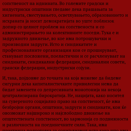
сопственост на иднината. Во големите градски и
индустриски општини гледаме дека прашањата за
хигиената, сместувањето, осветлувањето, образованието и
исхраната ја носат демократијата во уште поблизок
допир со целиот проблем на сопственоста и со
администрирањето на колективните поседи. Тука е и
задружното движење, во кое има потрошувачки и
производни задруги. Исто и синдикатите и
професионалните организации кои се прошируваат,
стануваат посложени, поеластични и се расчленуваат на
синдикати, синдикални федерации, синдикални совети,
грански федерации, индустриски сојузи.
И, така, дојдовме до точката на која можеме да бидеме
сигурни дека капиталистичките привилегии нема да
бидат заменети со депресивната монотонија на некоја
централизирана бирократија. Не, нацијата, како носител
на сувереното социјално право на сопственост, ќе има
безбројни органи, општини, задруги и синдикати, кои ќе
овозможат најшироко и најслободно движење на
општествената сопственост, во хармонија со подвижноста
и различноста на поединечните сили. Така, има
практична подготовка за социјализмот исто како што има