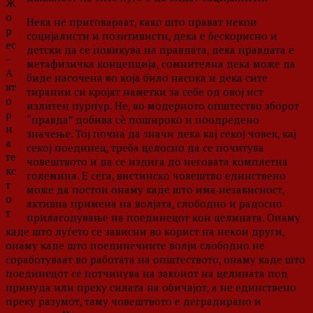
Ж
о
Нека не приговараат, како што прават некои
р
социјалисти и позитивисти, дека е бескорисно и
ес
детски да се повикува на правдата, дека правдата е
–
метафизичка концепција, сомнителна дека може да
А
биде насочена во која било насока и дека сите
вт
тирании си кројат наметки за себе од овој ист
о
излитен пурпур. Не, во модерното општество зборот
р
“правда” добива сè пошироко и поодредено
н
значење. Тој почна да значи дека кај секој човек, кај
а
секој поединец, треба целосно да се почитува
те
човештвото и да се издига до неговата комплетна
кс
големина. Е сега, вистинско човештво единствено
т
може да постои онаму каде што има независност,
о
активна примена на волјата, слободно и радосно
т
прилагодување на поединецот кон целината. Онаму
каде што луѓето се зависни во корист на некои други,
онаму каде што поединечните волји слободно не
соработуваат во работата на општеството, онаму каде што
поединецот се потчинува на законот на целината под
принуда или преку силата на обичајот, а не единствено
преку разумот, таму човештвото е деградирано и