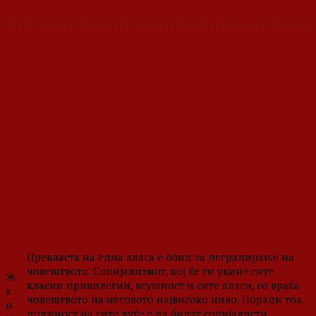
Превласта на една класа е обид за деградирање на
човештвото. Социјализмот, кој ќе ги укине сите
Ж
класни привилегии, всушност и сите класи, го враќа
а
човештвото на неговото највисоко ниво. Поради тоа,
н
должност на сите луѓе е да бидат социјалисти.