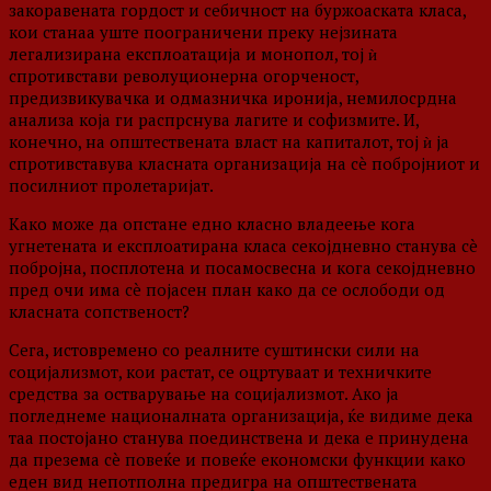
закоравената гордост и себичност на буржоаската класа,
кои станаа уште поограничени преку нејзината
легализирана експлоатација и монопол, тој ѝ
спротивстави револуционерна огорченост,
предизвикувачка и одмазничка иронија, немилосрдна
анализа која ги распрснува лагите и софизмите. И,
конечно, на општествената власт на капиталот, тој ѝ ја
спротивставува класната организација на сè побројниот и
посилниот пролетаријат.
Како може да опстане едно класно владеење кога
угнетената и експлоатирана класа секојдневно станува сè
побројна, посплотена и посамосвесна и кога секојдневно
пред очи има сè појасен план како да се ослободи од
класната сопственост?
Сега, истовремено со реалните суштински сили на
социјализмот, кои растат, се оцртуваат и техничките
средства за остварување на социјализмот. Ако ја
погледнеме националната организација, ќе видиме дека
таа постојано станува поединствена и дека е принудена
да презема сè повеќе и повеќе економски функции како
еден вид непотполна предигра на општествената