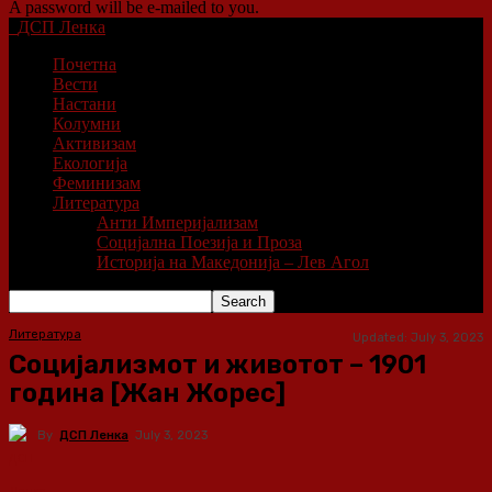
A password will be e-mailed to you.
ДСП Ленка
Почетна
Вести
Настани
Колумни
Активизам
Екологија
Феминизам
Литература
Анти Империјализам
Социјална Поезија и Проза
Историја на Македонија – Лев Агол
Литература
Updated:
July 3, 2023
Социјализмот и животот – 1901
година [Жан Жорес]
By
ДСП Ленка
July 3, 2023