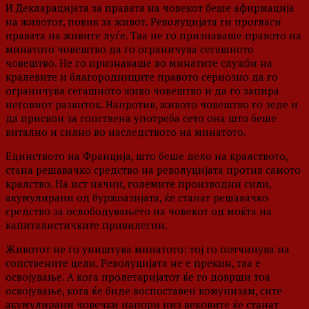
И Декларацијата за правата на човекот беше афирмација
на животот, повик за живот. Револуцијата ги прогласи
правата на живите луѓе. Таа не го признаваше правото на
минатото човештво да го ограничува сегашното
човештво. Не го признаваше во минатите служби на
кралевите и благородниците правото сериозно да го
ограничува сегашното живо човештво и да го запира
неговиот развиток. Напротив, живото човештво го зеде и
да присвои за сопствена употреба сето она што беше
витално и силно во наследството на минатото.
Единството на Франција, што беше дело на кралството,
стана решавачко средство на револуцијата против самото
кралство. На ист начин, големите производни сили,
акумулирани од буржоазијата, ќе станат решавачко
средство за ослободувањето на човекот од моќта на
капиталистичките привилегии.
Животот не го уништува минатото: тој го потчинува на
сопствените цели. Револуцијата не е прекин, таа е
освојување. А кога пролетаријатот ќе го доврши тоа
освојување, кога ќе биде воспоставен комунизам, сите
акумулирани човечки напори низ вековите ќе станат