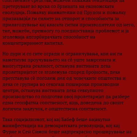
сопствените средства, можеби покажаа тенденција да
претеруваат во врска со брзината на економската
еволуција. Помалку внимателни од Прудон и помалку
признавајќи ги силите на отпорот и способноста за
прилагодување кај класата ситни производители од него,
тие, можеби, премногу го поедноставија проблемот и ја
зголемија апсорбирачката способност на
концентрираниот капитал.
Но дури и со сите огради и ограничувања, кои ни ги
наметнува проучувањето на сè уште замрсената и
многустрана реалност, останува вистината дека
пролетаријатот се зголемува според бројноста, дека
претставува сè поголем дел од човечките општества и
дека се групира во секогаш пошироки производни
центри, останува вистината дека севкупното
производство го подготви овој пролетаријат да разбере
една сеопфатна сопственост, која, доведена до својот
логичен заклучок, е општествена сопственост.
Така социјализмот, кој кај Бабеф беше најакутна
манифестација на демократската револуција, кој кај
Фурие и Сен Симон беше најпрекрасно проширување на