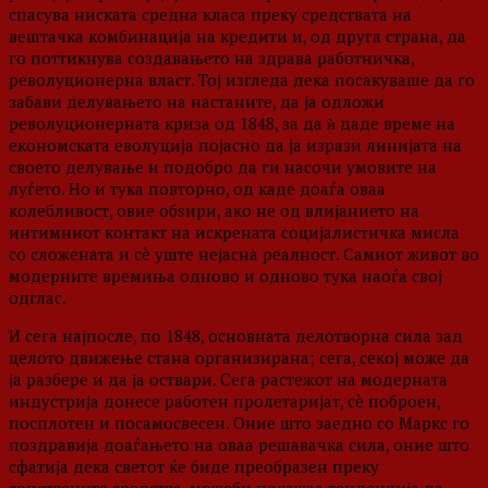
спасува ниската средна класа преку средствата на
вештачка комбинација на кредити и, од друга страна, да
го поттикнува создавањето на здрава работничка,
револуционерна власт. Тој изгледа дека посакуваше да го
забави делувањето на настаните, да ја одложи
револуционерната криза од 1848, за да ѝ даде време на
економската еволуција појасно да ја изрази линијата на
своето делување и подобро да ги насочи умовите на
луѓето. Но и тука повторно, од каде доаѓа оваа
колебливост, овие обѕири, ако не од влијанието на
интимниот контакт на искрената социјалистичка мисла
со сложената и сè уште нејасна реалност. Самиот живот во
модерните времиња одново и одново тука наоѓа свој
одглас.
И сега најпосле, по 1848, основната делотворна сила зад
целото движење стана организирана; сега, секој може да
ја разбере и да ја оствари. Сега растежот на модерната
индустрија донесе работен пролетаријат, сè поброен,
посплотен и посамосвесен. Оние што заедно со Маркс го
поздравија доаѓањето на оваа решавачка сила, оние што
сфатија дека светот ќе биде преобразен преку