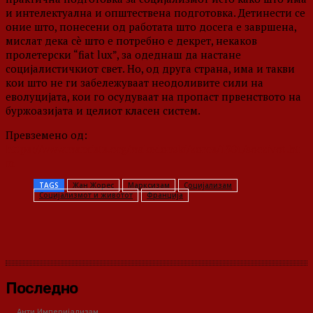
и интелектуална и општествена подготовка. Детинести се
оние што, понесени од работата што досега е завршена,
мислат дека сè што е потребно е декрет, некаков
пролетерски “fiat lux”, за одеднаш да настане
социјалистичкиот свет. Но, од друга страна, има и такви
кои што не ги забележуваат неодоливите сили на
еволуцијата, кои го осудуваат на пропаст првенството на
буржоазијата и целиот класен систем.
Превземено од:
https://www.marxists.org/makedonski/zores/1901/soczivot.ht
m
TAGS
Жан Жорес
Марксизам
Социјализам
Социјализмот и животот
Франција
Последно
Анти Империјализам