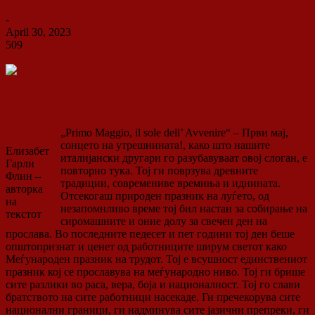
ДСП Ленка
-
April 30, 2023
509
0
„Primo Maggio, il sole dell’ Avvenire“ – Први мај,
сонцето на утрешнината!, како што нашите
Елизабет
италијански другари го разубавуваат овој слоган, е
Гарли
повторно тука. Тој ги поврзува древните
Флин –
традиции, современиве времиња и иднината.
авторка
Отсекогаш природен празник на луѓето, од
на
незапомнливо време тој бил настан за собирање на
текстот
сиромашните и оние долу за свечен ден на
прослава. Во последните педесет и пет години тој ден беше
општопризнат и ценет од работниците ширум светот како
Меѓународен празник на трудот. Тој е всушност единствениот
празник кој се прославува на меѓународно ниво. Тој ги брише
сите разлики во раса, вера, боја и националност. Тој го слави
братството на сите работници насекаде. Ги пречекорува сите
национални граници, ги надминува сите јазични препреки, ги