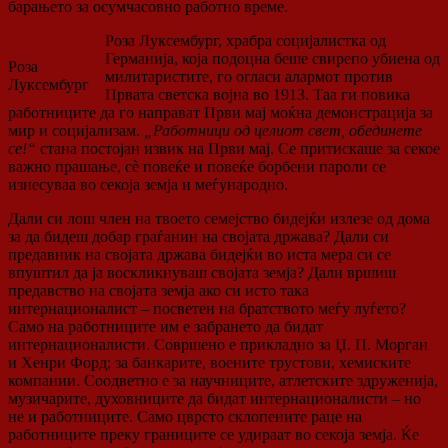
барањето за осумчасовно работно време.
Роза Луксембург, храбра социјалистка од
Германија, која подоцна беше свирепо убиена од
Роза
милитаристите, го огласи алармот против
Луксембург
Првата светска војна во 1913. Таа ги повика
работниците да го направат Први мај моќна демонстрација за
мир и социјализам.
„Работници од целиот свет, обединете
се!“
стана постојан извик на Први мај. Се притискаше за секое
важно прашање, сè повеќе и повеќе борбени пароли се
изнесуваа во секоја земја и меѓународно.
Дали си лош член на твоето семејство бидејќи излезе од дома
за да бидеш добар граѓанин на својата држава? Дали си
предавник на својата држава бидејќи во иста мера си се
впуштил да ја воскликнуваш својата земја? Дали вршиш
предавство на својата земја ако си исто така
интернационалист – посветен на братството меѓу луѓето?
Само на работниците им е забрането да бидат
интернационалисти. Совршено е прикладно за Џ. П. Морган
и Хенри Форд; за банкарите, воените трустови, хемиските
компании. Соодветно е за научниците, атлетските здруженија,
музичарите, духовниците да бидат интернационалисти – но
не и работниците. Само цврсто склопените раце на
работниците преку границите се удираат во секоја земја. Ќе