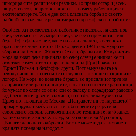
игнорира сите религиозни разлики. Го прави остар и јасен,
ширум светот, непремостливиот јаз помеѓу работниците и
експлоататорите. Тоа е ден кога класната борба во своето
најборбено значење е реафирмирана од секој свесен работник.
Овој ден за просветлениот работник е предзнак на еден нов
свет, бескласен свет, мирен свет, свет без сиромаштија или
беда. Тој е сјајното ветување на социјализмот, вистинско
братство на човештвото. На овој ден во 1941 год. мудрите
зборови на Ленин: „Животот ќе се одбрани сам. Комунистите
мора да знаат дека иднината во секој случај е нивна“ ќе ги
осветлат самечките затворски ќелии на [Ерл] Браудер и
[Ернст] Телман и безбројни други. Потпевнувањата на
револуционерната песна ќе се слушнат во концентрационите
логори. На море, во воените бараки, во присилниот труд на
фабриките или работилниците, срцата на гонетите работници
ќе чукаат во слога со оние кои се далеку и парадираат радосно
зад блескавите црвени знамиња, со возбудлива музика на
Црвениот плоштад во Москва. „Направете ни го најлошото!“
промрморуваат меѓу стиснати заби воените регрути во
европските ровови, затворениците во темниците на Франко,
во пеколните јами на Хитлер, во затворите на Мусолини;
„Вашите денови се одброени. Вие не можете да ја застанете
крајната победа на народот!“