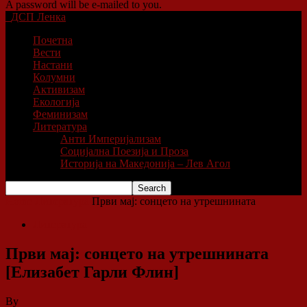
A password will be e-mailed to you.
ДСП Ленка
Почетна
Вести
Настани
Колумни
Активизам
Екологија
Феминизам
Литература
Анти Империјализам
Социјална Поезија и Проза
Историја на Македонија – Лев Агол
Home
Литература
Први мај: сонцето на утрешнината
Литература
Први мај: сонцето на утрешнината
[Елизабет Гарли Флин]
By