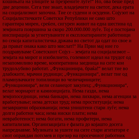
ќошињата на улиците за презрените луѓе!“ Но, ова беше пред
две децении. Сега тие знаат, владејачите на светот, дека ерата
на социјализмот започна. Тие се судени и осудени. Сојузот на
Социјалистичките Советски Републики не само што
гарантира мирен, среќен, сигурен живот на една шестина од
земјината површина за скоро 200.000.000 луѓе. Тој е постојана
инспирација за угнетуваните и експлоатираните работници
во секоја капиталистичка држава во светот да одат по свое и
да прават онака како што мислат!“ На Први мај ние го
поздравуваме Советскиот Сојуз – земјата на социјализмот –
земјата на мирот и изобилието, големиот идеал на трудот од
незапомнливо време, кооперативна заедница на сите кои
трудољубиво работат. „Функционира, браќа!“ велат тие во
длабоките, мрачни рудници; „Функционира“, велат тие од
пламнувачките топилници во челичарниците;
„Функционира“, вели селанецот закупец; „Функционира“,
велат морнарот и камионџијата. Нема газди, нема
земјопоседници, нема банкари, нема лихвари, нема агенции за
вработување; нема детски труд; нема проституција; нема
незавршени образованија; нема уништени стари луѓе; нема
долги работни часа; нема ниски плати; нема
невработеност; нема богати, нема профитери, нема
капитализам. Организацијата е фазата до којашто досега
напреднавме. Музиката за ушите на сите стари агитатори е
сиот оправдан потсмев и презир на просечниот работник