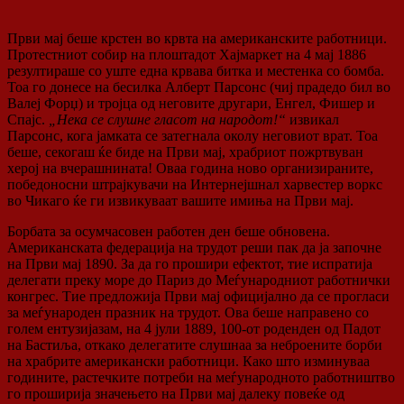
Први мај беше крстен во крвта на американските работници.
Протестниот собир на плоштадот Хајмаркет на 4 мај 1886
резултираше со уште една крвава битка и местенка со бомба.
Тоа го донесе на бесилка Алберт Парсонс (чиј прадедо бил во
Валеј Форџ) и тројца од неговите другари, Енгел, Фишер и
Спајс.
„Нека се слушне гласот на народот!“
извикал
Парсонс, кога јамката се затегнала околу неговиот врат. Тоа
беше, секогаш ќе биде на Први мај, храбриот пожртвуван
херој на вчерашнината! Оваа година ново организираните,
победоносни штрајкувачи на Интернејшнал харвестер воркс
во Чикаго ќе ги извикуваат вашите имиња на Први мај.
Борбата за осумчасовен работен ден беше обновена.
Американската федерација на трудот реши пак да ја започне
на Први мај 1890. За да го прошири ефектот, тие испратија
делегати преку море до Париз до Меѓународниот работнички
конгрес. Тие предложија Први мај официјално да се прогласи
за меѓународен празник на трудот. Ова беше направено со
голем ентузијазам, на 4 јули 1889, 100-от роденден од Падот
на Бастиља, откако делегатите слушнаа за неброените борби
на храбрите американски работници. Како што изминуваа
годините, растечките потреби на меѓународното работништво
го проширија значењето на Први мај далеку повеќе од