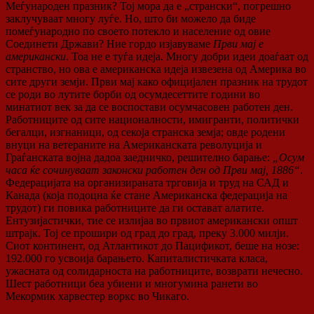
Меѓународен празник? Тој мора да е „странски“, погрешно
заклучуваат многу луѓе. Но, што би можело да биде
помеѓународно по своето потекло и население од овие
Соединети Држави? Ние гордо изјавуваме
Први мај е
американски
. Тоа не е туѓа идеја. Многу добри идеи доаѓаат од
странство, но ова е американска идеја извезена од Америка во
сите други земји. Први мај како официјален празник на трудот
се роди во лутите борби од осумдесеттите години во
минатиот век за да се воспостави осумчасовен работен ден.
Работниците од сите националности, имигранти, политички
бегалци, изгнаници, од секоја странска земја; овде родени
внуци на ветераните на Американската револуција и
Граѓанската војна дадоа заедничко, решително барање:
„Осум
часа ќе сочинуваат законски работен ден од Први мај, 1886“
.
Федерацијата на организираната трговија и труд на САД и
Канада (која подоцна ќе стане Американска федерација на
трудот) ги повика работниците да ги остават алатите.
Ентузијастички, тие се излијаа во првиот американски општ
штрајк. Тој се прошири од град до град, преку 3.000 милји.
Сиот континент, од Атлантикот до Пацификот, беше на нозе:
192.000 го усвоија барањето. Капиталистичката класа,
ужасната од солидарноста на работниците, возврати нечесно.
Шест работници беа убиени и многумина ранети во
Мекормик харвестер воркс во Чикаго.