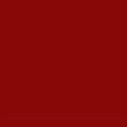
Изградбата на социјализмот – ЛПП за
социјалистичка национализација, 1952 година
Материјализмот на економистите како
идеализам и фетишизам
Први мај: симбол на една нова ера во животот и
борбата на работниците [Нестор Махно]
Ленка - Движење за Социјална Правда