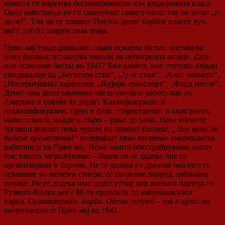
коишто ги изразува бескомпромисно кон владејачката класа.
Овие работници не ги симнуваат своите капи; тие не велат „г-
дине!“. Тие не се плашат. Постои денес борбен класен дух
меѓу луѓето ширум оваа земја.
Први мај традиционално слави освоени битки; поставува
нови барања; истакнува пароли на непосредна акција. Дали
ние освоивме битки во 1941? Вие кажете, вие стотици илјади
синдикалци од „Бетлехем стил“, „Ју ес стил“, „Алис чалмерс“,
„Интернејшнал харвестер, „Њујорк транспорт“, „Форд мотор“.
Денес има десет милиони организирани работници во
Америка и повеќе ќе дојдат. Квалификувани и
неквалификувани, црни и бели, староседелци и имигранти,
мажи и жени, млади и стари – рамо до рамо. Нека воените
трговци викаат; нека лудите по профит беснеат.
„Ние нема да
бидеме преместени!“
возвраќаат овие милиони американски
работници на Први мај. Нема ништо обесхрабрувачко околу
тоа; ништо загрижувачко – барем не сè додека ние се
организираме и бориме. Не сè додека го држиме она што го
освоивме во железен стисок; се движиме напред, добиваме
повеќе. Не сè додека има цврст отпор кон воената партија на
Рузвелт-Вилки меѓу 86-те проценти од американскиот
народ.
Организирање. Борба. Одење напред
– тоа е духот на
американскиот Први мај во 1941.