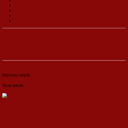
Ден на трудот
Елизабет Гарли Флин
Карл Маркс
Први Мај
Работници
Previous article
СПРОТИСТАВЕТЕ СЕ НА ОБОЖУВАЊЕТО
НА КНИГИТЕ [Мао Це Тунг – последен дел]
Next article
Левица: Учениците во ООУ „Димитар Поп –
Георгиев Беровски“ жртви на институциите
ДСП Ленка
RELATED ARTICLES
MORE FROM AUTHOR