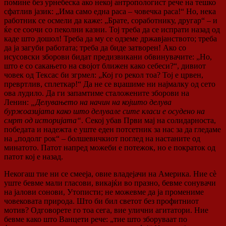
помине без урнебеска ако некој антропологист рече на тешко
сфатлив јазик: „Има само една раса – човечка раса!“ Но, нека
работник се осмели да каже: „Брате, соработнику, другар“ – и
ќе се соочи со пеколни казни. Тој треба да се испрати назад од
каде што дошол! Треба да му се одземе државјанството; треба
да ја загуби работата; треба да биде затворен! Ако со
исусовски зборови бидат предизвикани обвинувачите: „Но,
што е со сакањето на својот ближен како себеси?“, дивиот
човек од Тексас би згрмел: „Кој го рекол тоа? Тој е црвен,
превртлив, сплеткар!“ Да не се вџашиме ни најмалку од сето
ова лудило. Да ги запамтиме сталожените зборови на
Ленин:
„Делувањето на начин на којшто делува
буржоазијата како што делувале сите класи е осудено на
смрт од историјата“
. Секој убав Први мај на солидарноста,
победата и надежта е уште еден потсетник за нас за да гледаме
на „подолг рок“ – болшевичкиот поглед на настаните од
минатото. Патот напред можеби е потежок, но е пократок од
патот кој е назад.
Некогаш тие ни се смееја, овие владејачи на Америка. Ние сè
уште бевме мали гласови, викајќи во празно, бевме сонувачи
на јалови сонови, Утописти; не можевме да ја промениме
човековата природа. Што би бил светот без профитниот
мотив? Одговорете го тоа сега, вие улични агитатори. Ние
бевме како што Ванцети рече: „тие што зборуваат по