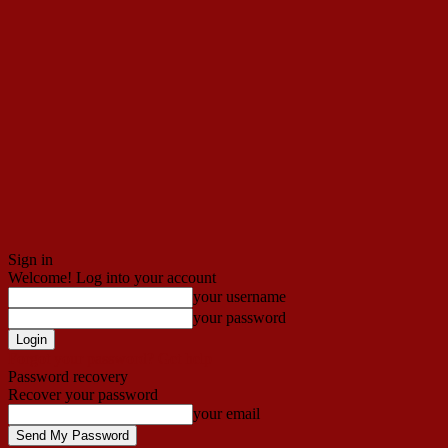
Sign in
Welcome! Log into your account
your username
your password
Forgot your password? Get help
Password recovery
Recover your password
your email