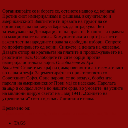
Организирајте се и борете се, останете надвор од војната!
Против сиот империјализам и фашизам, вклучително и
американскиот! Заштитете ги правата на трудот да се
организира, да поставува барања, да штрајкува. Без
затемнување на Декларацијата на правата. Бранете ги правата
на малцинските партии – Комунистичката партија – што е
важен тест на народните права за слободни избори. Сопрете
го профитирањето од војни. Снижете ја цената на живеење.
Давајте отпор на кратењата на платите и продолжувањето на
работните часа. Ослободете ги сите борци против
империјалистичката војна.
Ослободете го Ерл
Браудер!
Ставете му крај на џимкровизмот и антисемитизмот
во нашата земја. Зацементирајте го пријателството со
Советскиот Сојуз. Овие пароли се во воздух, борбените
пароли на американскиот Први мај се насекаде. Паролата
за
мир и социјализам
е во нашите срца, во умовите, на усните
на милиони ширум светот на 1 мај 1941. „Сонцето на
утрешнината“ свети врз нас. Иднината е наша.
Преземено од:
https://www.marxists.org/makedonski/tematska/prvi-maj/flin.htm
TAGS