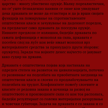
царство – многу убиствено оружје. Малку пореалистични,
но се’ уште безнадежно наивни се оние кои увидуваат
дека државата не може да егзистира и да ја врши својата
функција на помирување на спротивставените
општествени класи и зачувување на дадениот поредок,
па предлагаат само државата да поседува оружје.
Нивните предлози се излишни, бидејќи државата по
самата дефиниција е монопол на сила, државата е
посебен слој на луѓе кои веќе имаат монопол врз
материјалните средства за принуда(со други зборови:
оружјето). Заради тоа војните денес најчесто се јавуваат
како судир на држави.
Државата е општествена појава која настанала на
одреден степен на развиток на цивилизацијата, поточно
со развивање на поделбата на првобитната заедница на
општествени класи и слоеви со продлабочувањето на
поделбата на трудот. Конфликтите помеѓу слоевите и
класите се редовна закана и кочница за развој на
општеството и производните сили со кои тоа располага,
бидејќи резултираат со големи материјални разорувања
и човечки губитоци. Задача на државата е со закана и со