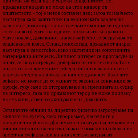
примена на сила да ги спречи конфликтите. Но,
државниот апарат не може да стои надвор од
општеството – тој е негов составен дел; затоа тој најчесто
настапува како заштитник на економската владеачка
класа која доминира во постоечките економски односи а
со тоа и во сферата на идеите, политиката и правото.
Уште повеќе, државниот апарат најчесто се регрутира од
владеачката класа. Сепак, понекогаш, државниот апарат
настапува и самостојно, како заштитник на сопствените
материјални интереси. Личниот интерес се прогласува за
општ, се злоупотребува довербата на општеството. Тоа е
она што во современите либералистички жалопојки се
нарекува терор на државата над поединецот. Како што
војните не можат да се укинат со закони и конвенции за
оружје, туку само со отстранување на причината за судир
на интереси, така ни државниот терор не може поинаку
да се укине, освен со укинување на државите.
Останатите облици на директно физичко загрозување на
животот на луѓето, како тероризмот, масовните и
поединечни убиства, физичките осакатувања, тепашњето
или менталното насилство, иако се помали по обем и по
бројот на субјекти кои во нив учествуваат, имаат