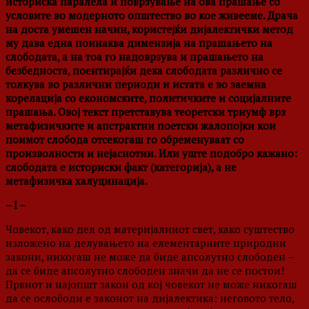
историска паралела и поврзување на ова прашање со
условите во модерното општество во кое живееме. Драча
на доста умешен начин, користејќи дијалектички метод
му дава една поинаква димензија на прашањето на
слободата, а на тоа го надоврзува и прашањето на
безбедноста, поентирајќи дека слободата различно се
толкува во различни периоди и истата е во заемна
корелација со економските, политичките и социјалните
прашања. Овој текст претставува теоретски триумф врз
метафизичките и апстрактни поетски жалопојки кои
поимот слобода отсекогаш го обременуваат со
произволности и нејаснотии. Или уште подобро кажано:
слободата е историски факт (категорија), а не
метафизичка халуцинација.
– I –
Човекот, како дел од материјалниот свет, како суштество
изложено на делувањето на елементарните природни
закони, никогаш не може да биде апсолутно слободен –
да се биде апсолутно слободен значи да не се постои!
Првиот и најопшт закон од кој човекот не може никогаш
да се ослободи е законот на дијалектика: неговото тело,