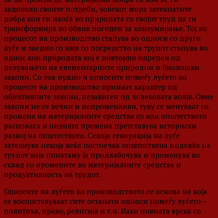
задоволи своите потреби, човекот мора затекнатите
добра кои ги наоѓа во природата со својот труд да ги
трансформира во облик погоден за конзумирање. Тој во
процесот на производство стапува во односи со други
луѓе и заедно со нив со посредство на трудот стапува во
однос кон природата кој е повторно одреден од
делувањето на елементарните природни и биолошки
закони. Со тоа нужно и односите помеѓу луѓето во
процесот на производство примаат карактер од
објективните закони, независен од човековата волја. Овие
закони не се вечни и непроменливи, туку се менуваат со
промена на материјалните средства со кои општеството
располага и нивната промена претставува историски
развој на општеството. Секоја генерација на луѓе
затекнува некоја веќе постоечка општествена поделба на
трудот која понатаму ја продлабочува и променува во
склад со промените во материјалните средства и
продуктивноста на трудот.
Односите на луѓето во производството се основа на која
се воспоставуваат сите останати односи помеѓу луѓето –
политика, право, религија и т.н. Иако нивната врска со