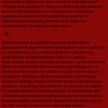
радикална промена, но тие се сепак исклучоци кои го
потврдуваат правилото. Така поделбата на општествени
класи, се репродуцира од генерација во генерација,
пратејќи ги општите, објективни законитости на
општествениот развој, условени со развојот на
материјалните основи на општеството.
– II –
Импликациите на ваквиот однос на природните,
биолошките и општествените законитости кон слободата
на поединецот, чиј составен елемент и предуслов е
безбедноста, се повеќекратни. Пред се’, дури и
безбедноста сфатена во најтесна смисла – како суштински
физички интегритет на поединецот, истовремено е и
многу повеќе од проста заштита од рушечките сили на
природата бидејќи и бројни негативни општествени
појави се манифестираат со посредство на материјални
средства. За разлика од заштитата од рушечкото дејство
на природата(како поплави, пожари и земјотреси) која
човечката заедница ја развивала од самите почетоци на
цивилизацијата, бидејќи тие појави им нанесуваа штета
на сите слоеви и класи и го загрозуваа самиот