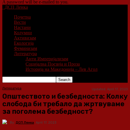
A password will be e-mailed to you.
ДСП Ленка
Почетна
Вести
Настани
Колумни
Активизам
Екологија
Феминизам
Литература
Анти Империјализам
Социјална Поезија и Проза
Историја на Македонија – Лев Агол
Литература
Updated:
April 17, 2023
Општеството и безбедноста: Колку
слобода би требало да жртвуваме
за поголема безбедност?
By
ДСП Ленка
April 17, 2023