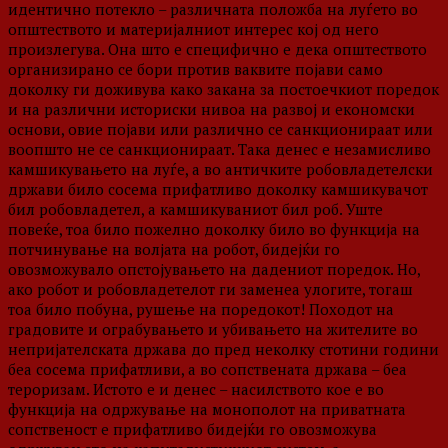
идентично потекло – различната положба на луѓето во
општеството и материјалниот интерес кој од него
произлегува. Она што е специфично е дека општеството
организирано се бори против ваквите појави само
доколку ги доживува како закана за постоечкиот поредок
и на различни историски нивоа на развој и економски
основи, овие појави или различно се санкционираат или
воопшто не се санкционираат. Така денес е незамисливо
камшикувањето на луѓе, а во античките робовладетелски
држави било сосема прифатливо доколку камшикувачот
бил робовладетел, а камшикуваниот бил роб. Уште
повеќе, тоа било пожелно доколку било во функција на
потчинување на волјата на робот, бидејќи го
овозможувало опстојувањето на дадениот поредок. Но,
ако робот и робовладетелот ги заменеа улогите, тогаш
тоа било побуна, рушење на поредокот! Походот на
градовите и ограбувањето и убивањето на жителите во
непријателската држава до пред неколку стотини години
беа сосема прифатливи, а во сопствената држава – беа
тероризам. Истото е и денес – насилството кое е во
функција на одржување на монополот на приватната
сопственост е прифатливо бидејќи го овозможува