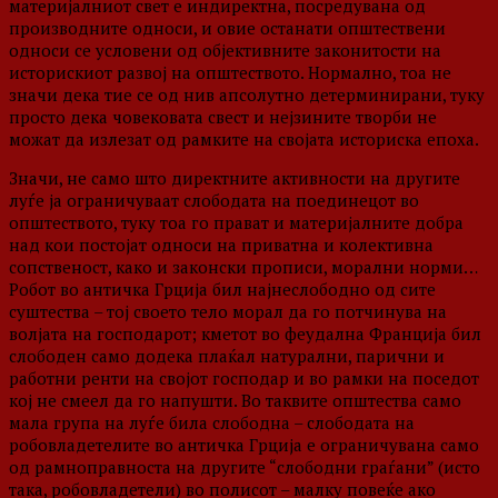
материјалниот свет е индиректна, посредувана од
производните односи, и овие останати општествени
односи се условени од објективните законитости на
историскиот развој на општеството. Нормално, тоа не
значи дека тие се од нив апсолутно детерминирани, туку
просто дека човековата свест и нејзините творби не
можат да излезат од рамките на својата историска епоха.
Значи, не само што директните активности на другите
луѓе ја ограничуваат слободата на поединецот во
општеството, туку тоа го прават и материјалните добра
над кои постојат односи на приватна и колективна
сопственост, како и законски прописи, морални норми…
Робот во античка Грција бил најнеслободно од сите
суштества – тој своето тело морал да го потчинува на
волјата на господарот; кметот во феудална Франција бил
слободен само додека плаќал натурални, парични и
работни ренти на својот господар и во рамки на поседот
кој не смеел да го напушти. Во таквите општества само
мала група на луѓе била слободна – слободата на
робовладетелите во античка Грција е ограничувана само
од рамноправноста на другите “слободни граѓани” (исто
така, робовладетели) во полисот – малку повеќе ако