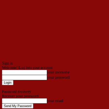
Sign in
Welcome! Log into your account
your username
your password
Forgot your password? Get help
Password recovery
Recover your password
your email