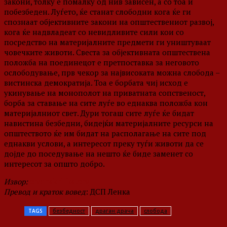
закони, толку е помалку од нив зависен, а со тоа и
побезбеден. Луѓето, ќе станат слободни кога ќе ги
спознаат објективните закони на општествениот развој,
кога ќе надвладеат со невидливите сили кои со
посредство на материјалните предмети ги уништуваат
човечките животи. Свеста за објективната општествена
положба на поединецот е претпоставка за неговото
ослободување, прв чекор за највисоката можна слобода –
вистинска демократија. Тоа е борбата чиј исход е
укинување на монополот на приватната сопственост,
борба за ставање на сите луѓе во еднаква положба кон
материјалниот свет. Дури тогаш сите луѓе ќе бидат
навистина безбедни, бидејќи материјалните ресурси на
општеството ќе им бидат на располагање на сите под
еднакви услови, а интересот преку туѓи животи да се
дојде до поседување на нешто ќе биде заменет со
интересот за општо добро.
Извор:
crvenakritika.org
Превод и краток вовед
: ДСП Ленка
TAGS
безбедност
драган драча
слобода