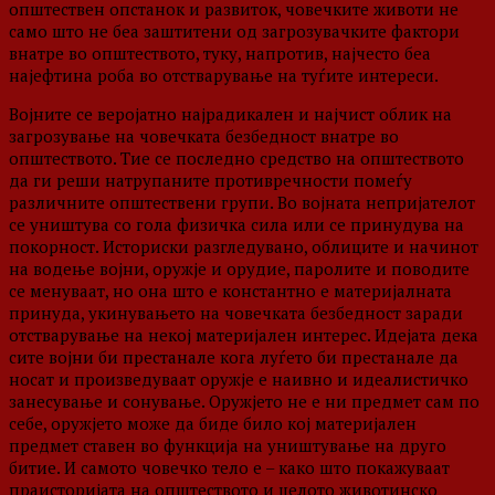
општествен опстанок и развиток, човечките животи не
само што не беа заштитени од загрозувачките фактори
внатре во општеството, туку, напротив, најчесто беа
најефтина роба во отстварување на туѓите интереси.
Војните се веројатно најрадикален и најчист облик на
загрозување на човечката безбедност внатре во
општеството. Тие се последно средство на општеството
да ги реши натрупаните противречности помеѓу
различните општествени групи. Во војната непријателот
се уништува со гола физичка сила или се принудува на
покорност. Историски разгледувано, облиците и начинот
на водење војни, оружје и орудие, паролите и поводите
се менуваат, но она што е константно е материјалната
принуда, укинувањето на човечката безбедност заради
отстварување на некој материјален интерес. Идејата дека
сите војни би престанале кога луѓето би престанале да
носат и произведуваат оружје е наивно и идеалистичко
занесување и сонување. Оружјето не е ни предмет сам по
себе, оружјето може да биде било кој материјален
предмет ставен во функција на уништување на друго
битие. И самото човечко тело е – како што покажуваат
праисторијата на општеството и целото животинско