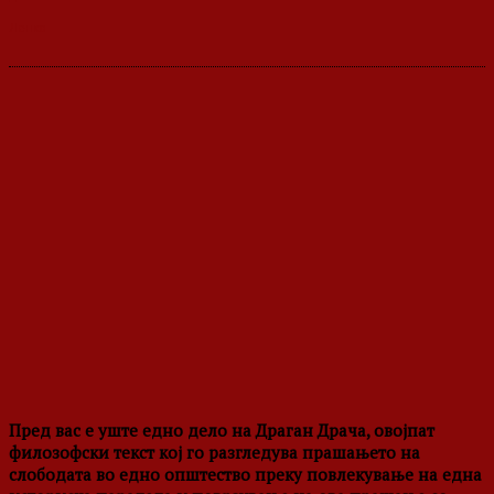
Пред вас е уште едно дело на Драган Драча, овојпат
филозофски текст кој го разгледува прашањето на
слободата во едно општество преку повлекување на една