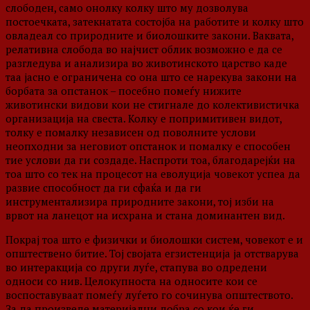
слободен, само онолку колку што му дозволува
постоечката, затекнатата состојба на работите и колку што
овладеал со природните и биолошките закони. Ваквата,
релативна слобода во најчист облик возможно е да се
разгледува и анализира во животинското царство каде
таа јасно е ограничена со она што се нарекува закони на
борбата за опстанок – посебно помеѓу нижите
животински видови кои не стигнале до колективистичка
организација на свеста. Колку е попримитивен видот,
толку е помалку независен од поволните услови
неопходни за неговиот опстанок и помалку е способен
тие услови да ги создаде. Наспроти тоа, благодарејќи на
тоа што со тек на процесот на еволуција човекот успеа да
развие способност да ги сфаќа и да ги
инструментализира природните закони, тој изби на
врвот на ланецот на исхрана и стана доминантен вид.
Покрај тоа што е физички и биолошки систем, човекот е и
општествено битие. Тој својата егзистенција ја отстварува
во интеракција со други луѓе, стапува во одредени
односи со нив. Целокупноста на односите кои се
воспоставуваат помеѓу луѓето го сочинува општеството.
За да произведе материјални добра со кои ќе ги