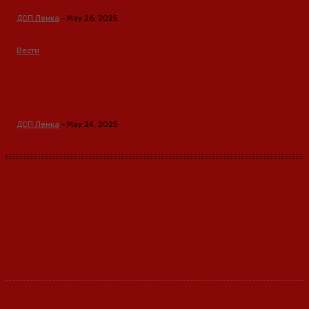
ДСП Ленка
-
May 26, 2025
Вести
Кина гради соларен проект од вселенски
размери: “Менхетен проектот” на енергетската
транзиција
ДСП Ленка
-
May 24, 2025
Ленка - Движење за Социјална Правда