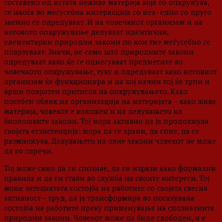
составено од истата нежива материја која го опкружува,
се наоѓа во меѓусебна интеракција со неа- едно со друго
заемно се одредуваат. И на човечкиот организам и на
неговото опкружување делуваат идентични,
елементарни природни закони по кои тие меѓусебно се
поврзуваат. Значи, не само што природните закони
одредуваат како ќе се однесуваат предметите во
човечкото опкружување, туку и одредуваат како неговиот
организам ќе функционира и на кој начин тој ќе трпи и
врши повратен притисок на опкружувањето. Како
посебен облик на организација на материјата – како жива
материја, човекот е изложен и на делувањето на
биолошките закони. Тој мора активно да ја продолжува
својата егзистенција: мора да се храни, да спие, да се
размножува. Делувањето на овие закони човекот не може
да го спречи.
Тој може само да ги спознае, да ги изрази како формални
правила и да ги стави во служба на своите интереси. Тој
може затекнатата состојба на работите со својата свесна
активност – труд, да ја трансформира во посакувана
состојба на работите преку применување на спознаените
природни закони. Човекот може да биде слободен, и е