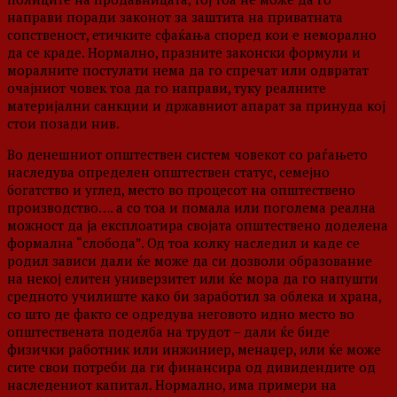
направи поради законот за заштита на приватната
сопственост, етичките сфаќања според кои е неморално
да се краде. Нормално, празните законски формули и
моралните постулати нема да го спречат или одвратат
очајниот човек тоа да го направи, туку реалните
материјални санкции и државниот апарат за принуда кој
стои позади нив.
Во денешниот општествен систем човекот со раѓањето
наследува определен општествен статус, семејно
богатство и углед, место во процесот на општествено
производство…. а со тоа и помала или поголема реална
можност да ја експлоатира својата општествено доделена
формална “слобода”. Од тоа колку наследил и каде се
родил зависи дали ќе може да си дозволи образование
на некој елитен универзитет или ќе мора да го напушти
средното училиште како би заработил за облека и храна,
со што де факто се одредува неговото идно место во
општествената поделба на трудот – дали ќе биде
физички работник или инжиниер, менаџер, или ќе може
сите свои потреби да ги финансира од дивидендите од
наследениот капитал. Нормално, има примери на