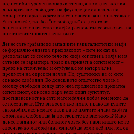
полисот бил уреден монархистички, а помалку ако бил
демократски; слободата на феудалецот од власта на
монархот и аристократијата со повисок ранг од неговиот.
Уште повеќе, тие беа “послободни” од луѓето во
денешното општество бидејќи располагаа со животите на
потчинетите општествени класи.
Денес сите граѓани во западните капиталистички земји
се формално еднакви пред законот – сите можат да
располагаат со своето тело по своја сопствена волја и на
сите им се гарантира право на приватна сопственост –
право на стекнување и отуѓување на материјални
предмети на одреден начин. Но, суштински не се сите
еднакво слободни. Во денешното општество човек е
онолку слободен колку што има предмети во приватна
сопственост, односно пари како општ супститут,
противвредност на сите материјални добра кои може да
се поседуваат. Што ви вреди ако имате право да купите
автомобил, ако немате пари да го платите и така својата
формална слобода да ја претворите во вистинска? Иако
денес гладниот или болниот човек без пари ништо не го
спречува(во материјална смисла) да земи леб или лек од
полиците на продавницата, тој тоа не може да го