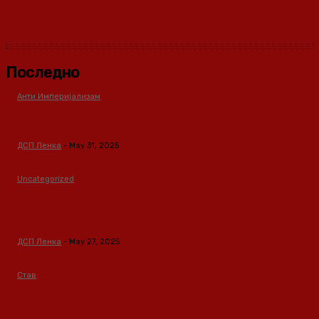
Последно
Анти Империјализам
Медиумите како оружје во класната борба
ДСП Ленка
-
May 31, 2025
Uncategorized
Зависноста како феномен предизвикан од
материјалните услови
ДСП Ленка
-
May 27, 2025
Став
Кина – Глобален лидер во зелени технологии и
одржлив развој