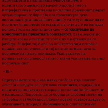
одржувањето на капиталистичкиот систем, а
идентичното насилство вперено против него е
неприфатливо и против ова насилство државниот апарат
организирано се бори. Од ова произлегува дека
вистинската рамноправност помеѓу сите луѓе може да се
постигне единствено со ставање на сите луѓе во еднаква
положба кон материјалниот свет –
со укинување на
монополот на приватната сопственост
. Ова е веројатно
концепт кој на денешниот човек му е најтешко да го
разбере, бидејќи тој е дел од општество чија основа е
приватната сопственост и тој не знае за можноста за
постоење на нешто поинакво. Укинувањето на
приватната сопственост за него значи укинување на сиот
постоечки свет.
– III –
Одрекувањето и од онаа малку слобода која човекот
денес ја поседува во еден вака економски, социјално и
политички поделен свет заради поголема безбедност не
е возможно. Напротив, да се бориш за слобода значи да
се бориш и за безбедност. Колку повеќе човекот владее со
објективната природа, биолошките и општествените