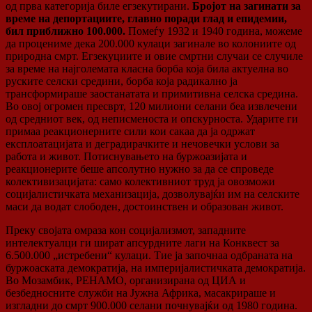
од прва категорија биле егзекутирани.
Бројот на загинати за
време на депортациите, главно поради глад и епидемии,
бил приближно 100.000.
Помеѓу 1932 и 1940 година, можеме
да процениме дека 200.000 кулаци загинале во колониите од
природна смрт. Егзекуциите и овие смртни случаи се случиле
за време на најголемата класна борба која била актуелна во
руските селски средини, борба која радикално ja
трансформираше заостанатата и примитивна селска средина.
Во овој огромен пресврт, 120 милиони селани беа извлечени
од средниот век, од неписменоста и опскурноста. Ударите ги
примаа реакционерните сили кои сакаа да ја одржат
експлоатацијата и деградирачките и нечовечки услови за
работа и живот. Потиснувањето на буржоазијата и
реакционерите беше апсолутно нужно за да се спроведе
колективизацијата: само колективниот труд ја овозможи
социјалистичката механизација, дозволувајќи им на селските
маси да водат слободен, достоинствен и образован живот.
Преку својата омраза кон социјализмот, западните
интелектуалци ги шират апсурдните лаги на Конквест за
6.500.000 „истребени“ кулаци. Тие ја започнаа одбраната на
буржоаската демократија, на империјалистичката демократија.
Во Мозамбик, РЕНАМО, организирана од ЦИА и
безбедносните служби на Јужна Африка, масакрираше и
изгладни до смрт 900.000 селани почнувајќи од 1980 година.