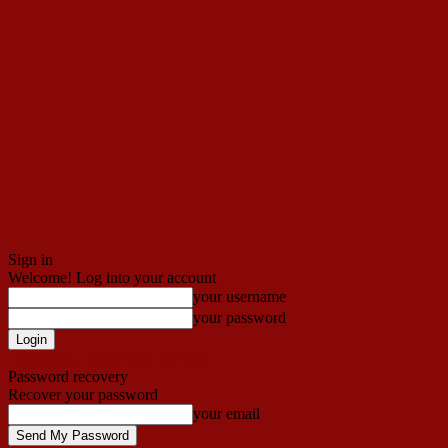
Sign in
Welcome! Log into your account
your username
your password
Forgot your password? Get help
Password recovery
Recover your password
your email