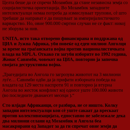
Целта беше да се спречи Мозамбик да стане независна земја со
социјалистичка ориентација. Во Мозамбик западните
интелектуалци немаа потреба да измислуваат трупови, сè што
требаше да направат е да пишуваат за империјалистичкото
варварство. Но, овие 900.000 смртни случаи не се факт: никој
не зборува за нив.
UNITA, исто така отворено финансирана и поддржана од
ЦИА и Јужна Африка, уби повеќе од еден милион Анголци
за време на граѓанската војна против националистичката
влада на MPLA. Откако ги загуби изборите во 1992 година,
Жонас Савимби, човекот на ЦИА, повторно ја започна
својата деструктивна војна.
„Трагедијата во Ангола го загрозува животот на 3 милиони
луѓе… Савимби одби да ја прифати изборната победа на
владата од 129 места наспроти 91 и повторно ја втурна
Ангола во жесток конфликт кој однесе уште 100.000 животи
(во последните дванаесет месеци ).“
Сто илјади Африканци, се разбира, не се ништо. Колку
западни интелектуалци кои сè уште сакаат да врескаат
против колективизацијата, едноставно не забележале дека
два милиони селани од Мозамбик и Ангола беа
масакрирани од Западот за да ги спречат овие земји да