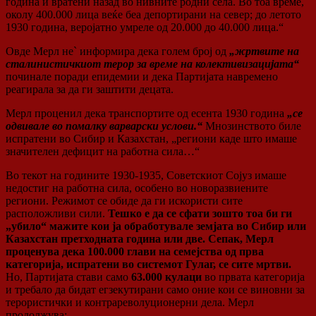
година и вратени назад во нивните родни села. Во тоа време,
околу 400.000 лица веќе беа депортирани на север; до летото
1930 година, веројатно умреле од 20.000 до 40.000 лица.“
Овде Мерл не` информира дека голем број од
„жртвите на
сталинистичкиот терор за време на колективизацијата“
починале поради епидемии и дека Партијата навремено
реагирала за да ги заштити децата.
Мерл проценил дека транспортите од есента 1930 година
„се
одвивале во помалку варварски услови.“
Мнозинството биле
испратени во Сибир и Казахстан, „региони каде што имаше
значителен дефицит на работна сила…“
Во текот на годините 1930-1935, Советскиот Сојуз имаше
недостиг на работна сила, особено во новоразвиените
региони. Режимот се обиде да ги искористи сите
расположливи сили.
Тешко е да се сфати зошто тоа би ги
„убило“ мажите кои ја обработувале земјата во Сибир или
Казахстан претходната година или две. Сепак, Мерл
проценува дека 100.000 глави на семејства од прва
категорија, испратени во системот Гулаг, се сите мртви.
Но, Партијата стави само
63.000 кулаци
во првата категорија
и требало да бидат егзекутирани само оние кои се виновни за
терористички и контрареволуционерни дела. Мерл
продолжува: