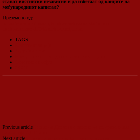
станат вистински независни и да избегаат од канџите на
меѓународниот капитал?
Преземено од:
https://www.marxists.org/makedonski/tematska/mitovi-
antikomunizam/1994/kolektivizacija.htm
TAGS
Колективизација
Људо Мартенс
Наводниот геноцид на колективизацијата
Советскиот сојуз
СССР
Previous article
Општина Делчево е заложник на градежната
компанија АД Гранит
Next article
Берово на мета на албанските структури