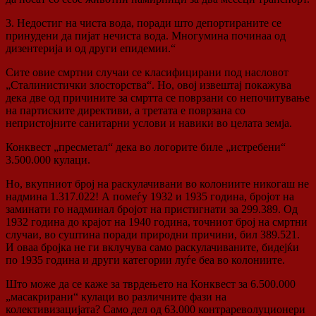
3. Недостиг на чиста вода, поради што депортираните се
принудени да пијат нечиста вода. Многумина починаа од
дизентерија и од други епидемии.“
Сите овие смртни случаи се класифицирани под насловот
„Сталинистички злосторства“. Но, овој извештај покажува
дека две од причините за смртта се поврзани со непочитување
на партиските директиви, а третата е поврзана со
непристојните санитарни услови и навики во целата земја.
Конквест „пресметал“ дека во логорите биле „истребени“
3.500.000 кулаци.
Но, вкупниот број на раскулачивани во колониите никогаш не
надмина 1.317.022! А помеѓу 1932 и 1935 година, бројот на
заминати го надминал бројот на пристигнати за 299.389. Од
1932 година до крајот на 1940 година, точниот број на смртни
случаи, во суштина поради природни причини, бил 389.521.
И оваа бројка не ги вклучува само раскулачиваните, бидејќи
по 1935 година и други категории луѓе беа во колониите.
Што може да се каже за тврдењето на Конквест за 6.500.000
„масакрирани“ кулаци во различните фази на
колективизацијата? Само дел од 63.000 контрареволуционери