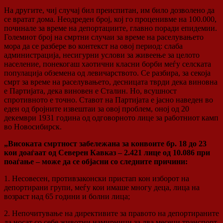
На другите, чиј случај бил преиспитан, им било дозволено да
се вратат дома. Неодреден број, кој го проценивме на 100.000,
починале за време на депортациите, главно поради епидемии.
Големиот број на смртни случаи за време на раселувањето
мора да се разбере во контекст на овој период: слаба
администрација, несигурни услови за живеење за целото
население, понекогаш хаотични класни борби меѓу селската
популација обземена од левичарството. Се разбира, за секоја
смрт за време на раселувањето, десницата тврди дека виновна
е Партијата, дека виновен е Сталин. Но, всушност
спротивното е точно. Ставот на Партијата е јасно наведен во
еден од бројните извештаи за овој проблем, оној од 20
декември 1931 година од одговорното лице за работниот камп
во Новосибирск.
„Високата смртност забележана за конвоите бр. 18 до 23
кои доаѓаат од Северен Кавказ – 2.421 лице од 10.086 при
поаѓање – може да се објасни со следните причини:
1. Несовесен, противзаконски пристап кон изборот на
депортирани групи, меѓу кои имаше многу деца, лица на
возраст над 65 години и болни лица;
2. Непочитување на директивите за правото на депортираните
да носат со себе животни намирници за два месеци транспорт.