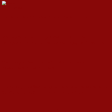
ДСП Ленка
RELATED ARTICLES
MORE FROM AUTHOR
Изградбата на социјализмот – ЛПП за
социјалистичка национализација, 1952 година
Материјализмот на економистите како
идеализам и фетишизам
Први мај: симбол на една нова ера во животот и
борбата на работниците [Нестор Махно]
Ленка - Движење за Социјална Правда