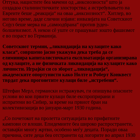
Оттука, нацистите беа мачени од „анксиозноста“ што ја
создадоа сталинистичките злосторства; а истребувањето на
Евреите беше „реакција“ на оваа „анксиозност“. Хитлер, во
негово време, даде слични изјави: инвазијата на Советскиот
Сојуз беше мерка на „самоодбрана“ против јудео-
болшевизмот. А некои сè уште се прашуваат зошто фашизмот
е во пораст во Германија.
Советскиот термин, „ликвидација на кулаците како
класа“, совршено јасно укажува дека треба да се
елиминира капиталистичката експлоатација организирана
од кулаците, а не физичката ликвидација на кулаците како
личности. Играјќи си со зборот „ликвидација“,
академските опортунисти како Нолте и Роберт Конквест
тврдат дека прогонетите кулаци биле „истребени“.
Штефан Мерл, германски истражувач, ги опишува опасните
услови во кои првите кулаци биле експроприрани и
испратени во Сибир, за време на првиот бран на
колективизација во јануари-март 1930 година.
„Со почетокот на пролетта ситуацијата во прифатните
кампови се влоши. Епидемиите беа широко распространети,
оставајќи многу жртви, особено меѓу децата. Поради оваа
причина, сите деца беа отстранети од логорите во април 1930