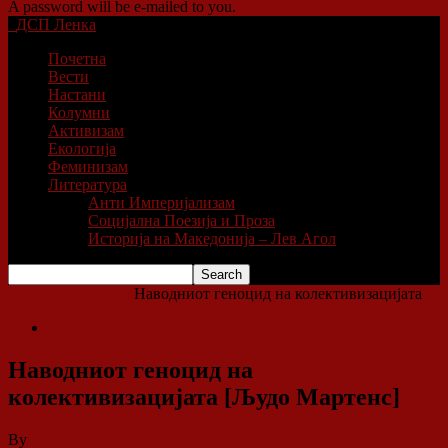
A password will be e-mailed to you.
ДСП Ленка
Почетна
Вести
Настани
Колумни
Активизам
Екологија
Феминизам
Литература
Анти Империјализам
Социјална Поезија и Проза
Историја на Македонија – Лев Агол
Home
Литература
Наводниот геноцид на колективизацијата
Литература
Наводниот геноцид на
колективизацијата [Људо Мартенс]
By