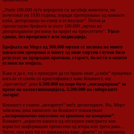
„Уште 100.000 луѓе веројатно ги загубија животите, на
почетокот на 1930 година, поради протерување од нивните
куќи, депортација на север и егзекуции“. Потоа ја
прилагодува бројката за уште 100.000 „мртви во
депортираните региони на крајот на триесеттите“.
Уште
еднаш, без прецизност или индикација.
Бројката на Мерл од 300.000 мртви се заснова на многу
паушални проценки и многу од овие смртни случаи биле
резултат на природни причини, старост, болести и општи
услови во земјата.
Како и да е, тој е принуден да ги брани овие „слаби“ проценки
кога ќе се соочи со криптофашист како Конквест, кој
„пресметал“ дека
6.500.000 кулаци биле „масакрирани“ за
време на колективизацијата, 3.500.000 во сибирските
логори!
Конквест е главен „авторитет“ меѓу десничарите. Но, Мерл
забележа дека написите на Конквест покажуваат
„застрашувачко отсуство на критика на изворите“
.
Конквест „користи написи од опскурни емигранти кои
користат информации пренесени од втора или трета рака…
Често, она што тој го прикажува како „факти“ се проверува