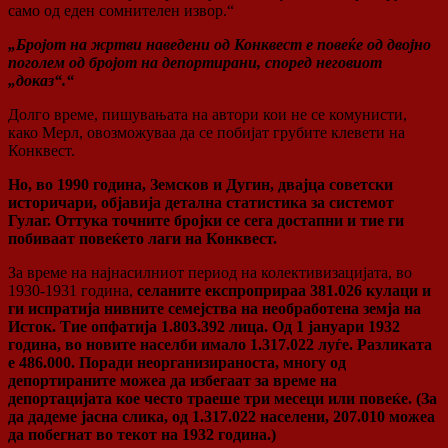
само од еден сомнителен извор.“
„Бројот на жртви наведени од Конквест е повеќе од двојно
поголем од бројот на депортирани, според неговиот
„доказ“.“
Долго време, пишувањата на автори кои не се комунисти,
како Мерл, овозможуваа да се побијат грубите клевети на
Конквест.
Но, во 1990 година, Земсков и Дугин, двајца советски
историчари, објавија детална статистика за системот
Гулаг. Оттука точните бројки се сега достапни и тие ги
побиваат повеќето лаги на Конквест.
За време на најнасилниот период на колективизацијата, во
1930-1931 година,
селаните експроприраа 381.026 кулаци и
ги испратија нивните семејства на необработена земја на
Исток. Тие опфатија 1.803.392 лица. Од 1 јануари 1932
година, во новите населби имало 1.317.022 луѓе. Разликата
е 486.000. Поради неорганизираноста, многу од
депортираните можеа да избегаат за време на
депортацијата кое често траеше три месеци или повеќе. (За
да дадеме јасна слика, од 1.317.022 населени, 207.010 можеа
да побегнат во текот на 1932 година.)