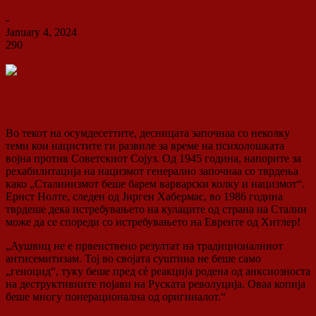
ДСП Ленка
-
January 4, 2024
290
0
Во текот на осумдесеттите, десницата започнаа со неколку
теми кои нацистите ги развиле за време на психолошката
војна против Советскиот Сојуз. Од 1945 година, напорите за
рехабилитација на нацизмот генерално започнаа со тврдења
како „Сталинизмот беше барем варварски колку и нацизмот“.
Ернст Нолте, следен од Јирген Хабермас, во 1986 година
тврдеше дека истребувањето на кулаците од страна на Сталин
може да се спореди со истребувањето на Евреите од Хитлер!
„Аушвиц не е првенствено резултат на традиционалниот
антисемитизам. Тој во својата суштина не беше само
„геноцид“, туку беше пред сè реакција родена од анксиозноста
на деструктивните појави на Руската револуција. Оваа копија
беше многу понерационална од оригиналот.“