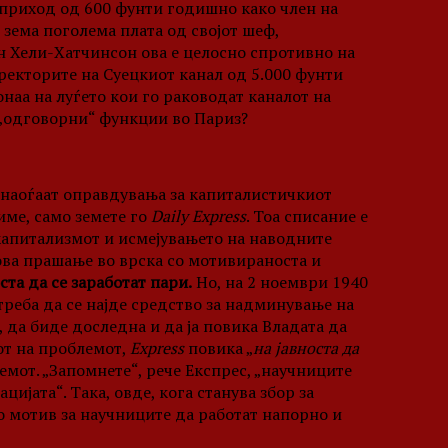
 приход од 600 фунти годишно како член на
зема поголема плата од својот шеф,
 Хели-Хатчинсон ова е целосно спротивно на
иректорите на Суецкиот канал од 5.000 фунти
аа на луѓето кои го раководат каналот на
 „одговорни“ функции во Париз?
да наоѓаат оправдувања за капиталистичкиот
име, само земете го
Daily Express
. Тоа списание е
капитализмот и исмејувањето на наводните
ова прашање во врска со мотивираноста и
та да се заработат пари.
Но, на 2 ноември 1940
треба да се најде средство за надминување на
 да биде доследна и да ја повика Владата да
от на проблемот,
Express
повика „
на јавноста да
емот. „Запомнете“, рече Експрес, „научниците
ацијата“. Така, овде, кога станува збор за
о мотив за научниците да работат напорно и