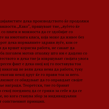
оцијалистите дека производството ќе продолжи
квости. „Како“, прашуваат тие, „луѓето ќе
со плати и можноста да се здобијат со
е на имотната класа, која може да живее без
рот дека нормалните здрави луѓе, кои се
 да вршат корисна работа, не сакаат да
реба поголем мотив отколку што им е дадено со
еството и дека тие ја извршуваат својата улога
ресен факт е дека оној кој го поставува тоа
ј никогаш не вели дека нема да работи, туку
екогаш некој друг ќе го прави тоа за него.
лизмот се обидуваат да го оправдаат својот
е награди. Теоретски, тие го бранат
 секој поединец да се грижи за себе и да се
е, но кога станува збор за индивидуални
ат сопствениот принцип.