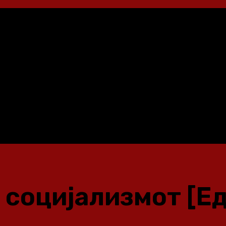
 социјализмот [Ед