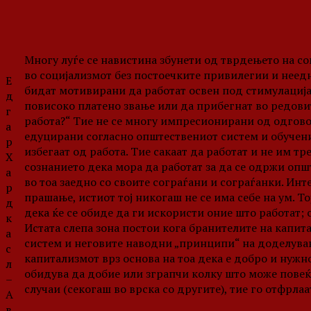
Многу луѓе се навистина збунети од тврдењето на с
во социјализмот без постоечките привилегии и неедна
Е
бидат мотивирани да работат освен под стимулација 
д
повисоко платено звање или да прибегнат во редовит
г
работа?“ Тие не се многу импресионирани од одгово
а
едуцирани согласно општествениот систем и обучени
р
избегаат од работа. Тие сакаат да работат и не им т
Х
сознанието дека мора да работат за да се одржи општ
а
во тоа заедно со своите сограѓани и сограѓанки. Инте
р
прашање, истиот тој никогаш не се има себе на ум. То
д
дека ќе се обиде да ги искористи оние што работат; с
к
Истата слепа зона постои кога бранителите на капита
а
систем и неговите наводни „принципи“ на доделувањ
с
капитализмот врз основа на тоа дека е добро и нужно
л
обидува да добие или зграпчи колку што може повеќ
–
случаи (секогаш во врска со другите), тие го отфрла
А
в