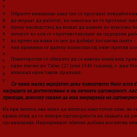
т
о
Обрнете внимание како тие се противат невработени
р
да мораат да работат, но никогаш не се противат ми
н
преку наследство) да можат да живеат во луксузно б
а
печатот во кои се спротивставуваат на одредени ра
т
во време на војна со цел да добијат поголема плата 
е
чии примања се далеку повисоки од оние против кои
к
Поинтересни се обидите да се наведе некој вид при
с
едно писмо до Тајмс (27 јуни 1940 година), г-дин М
т
изложил еден таков принцип:
о
т
Се чини малку веројатно дека човештвото било кога ќ
наградата за достигнување и на личната одговорност. Акс
приходи, доколку сакаме да има хиерархија на одговорно
На прв поглед ова може да изгледа како точен опис на с
прави обид да се измери одговорноста на звањата на ра
организација. Надзорникот обично добива поголема плат