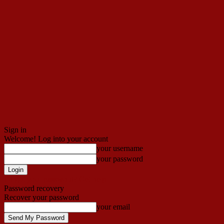
Sign in
Welcome! Log into your account
your username
your password
Forgot your password? Get help
Password recovery
Recover your password
your email