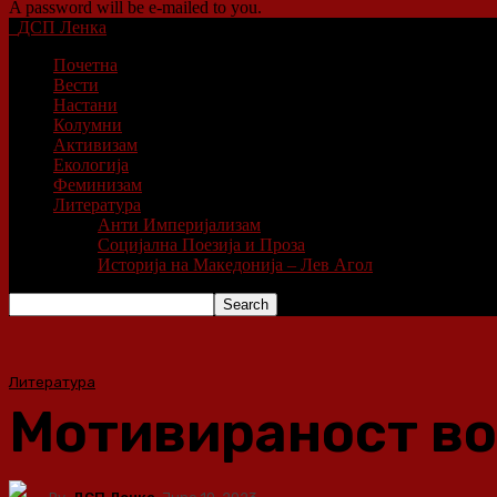
A password will be e-mailed to you.
ДСП Ленка
Почетна
Вести
Настани
Колумни
Активизам
Екологија
Феминизам
Литература
Анти Империјализам
Социјална Поезија и Проза
Историја на Македонија – Лев Агол
Литература
Мотивираност во