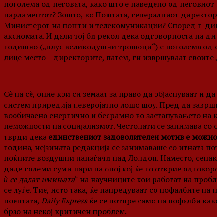
поголема од неговата, како што е наведено од неговиот
парламентот? Зошто, во Поштата, генералниот директор 
Министерот на пошти и телекомуникации? Според г-дин
аксиомата. И дали тој би рекол дека одговорноста на д
годишно („плус великодушни трошоци“) е поголема од он
лице место – директорите, патем, ги извршуваат своите
Сè на сè, оние кои си земаат за право да објаснуваат и 
систем приредија неверојатно лошо шоу. Пред да заврш
вообичаено енергично и бесрамно во застапувањето на 
неможности на социјализмот. Честопати се занимава со 
тврди дека
единствениот задоволителен мотив е можнос
година, нејзината редакција се занимаваше со итната по
ноќните воздушни напаѓачи над Лондон. Наместо, сепак,
даде големи суми пари на оној кој ќе го открие одговор
ѝ се дадат имињата
“ на научниците кои работат на пробл
се луѓе. Тие, исто така, ќе напредуваат со пофалбите на н
поентата,
Daily Express
ќе се потпре само на пофалби как
брзо на некој критичен проблем.