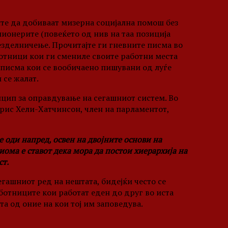
те да добиваат мизерна социјална помош без
лионерите (повеќето од нив на таа позиција
езделничење. Прочитајте ги гневните писма во
ботници кои ги смениле своите работни места
– писма кои се вообичаено пишувани од луѓе
 се жалат.
нцип за оправдување на сегашниот систем. Во
орис Хели-Хатчинсон, член на парламентот,
е оди напред, освен на двојните основи на
иома е ставот дека мора да постои хиерархија на
ст.
егашниот ред на нештата, бидејќи често се
ботниците кои работат еден до друг во иста
а од оние на кои тој им заповедува.