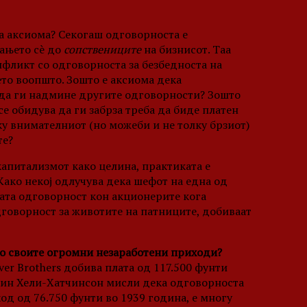
аа аксиома? Секогаш одговорноста е
вањето сè до
сопствениците
на бизнисот. Таа
нфликт со одговорноста за безбедноста на
то воопшто. Зошто е аксиома дека
 да ги надмине другите одговорности? Зошто
се обидува да ги забрза треба да биде платен
ку внимателниот (но можеби и не толку брзиот)
те?
апитализмот како целина, практиката е
Како некој одлучува дека шефот на една од
ата одговорност кон акционерите кога
говорност за животите на патниците, добиваат
во своите огромни незаработени приходи?
er Brothers добива плата од 117.500 фунти
г-дин Хели-Хатчинсон мисли дека одговорноста
од од 76.750 фунти во 1939 година, е многу