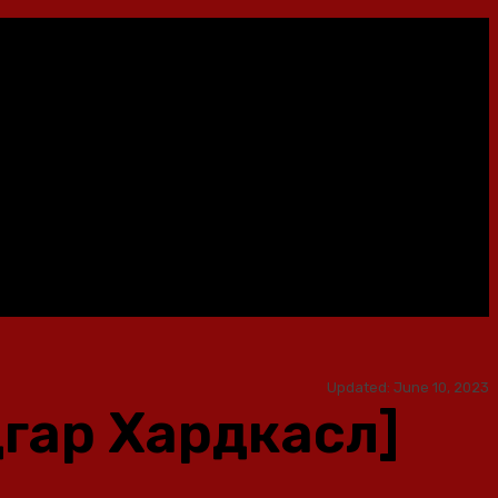
Updated:
June 10, 2023
гар Хардкасл]