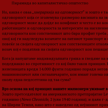
Пирамида во капиталистичко општество
Но, каква е оваа „
хиерархија на одговорност
“ и зошто е т
одговорност која се зголемува сразмерно висината на з
одговорност може да дојде во конфликт и често е во ко
работниците и одговорноста за интересите на население
одговорноста кон сопственикот што бара профит треба
oној кој ги надгледува возачите на патниот транспорт и 
повеќе за својата одговорност кон сопствениците откол
возач кој е податлив на својата одговорност кон пешаци
Кога ја напуштаме индивидуалната грижа и гледаме на к
подеднакво во спротивност со кој било таков принцип. 
железницата вреди 14.000 фунти годишно поради негов
машиновозачот или сигналичарите, кои имаат голема од
околу една педесеттина од таа сума?
Врз основа на кој принцип нашите милионери уживаат 
Зошто претседателот на американското претпријатие Lev
годишно (
News Chronicle
, 2 јули 1940 година); и дали 
на Ширли Темпл, како што е наведено од нејзиниот прих