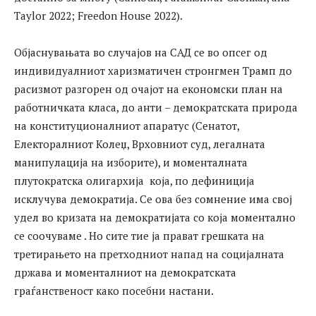
Taylor 2022; Freedon House 2022).
Објаснувањата во случајов на САД се во опсег од
индивидуалниот харизматичен стронгмен Трамп до
расизмот разгорен од очајот на економски план на
работничката класа, до анти – демократската природа
на конституционалниот апаратус (Сенатот,
Електоралниот Колеџ, Врховниот суд, легалната
манипулација на изборите), и моменталната
плутократска олигархија која, по дефиниција
исклучува демократија. Се ова без сомнение има свој
удел во кризата на демократијата со која моментално
се соочуваме . Но сите тие ја прават грешката на
третирањето на претходниот напад на социјалната
држава и моменталниот на демократската
граѓанственост како посебни настани.