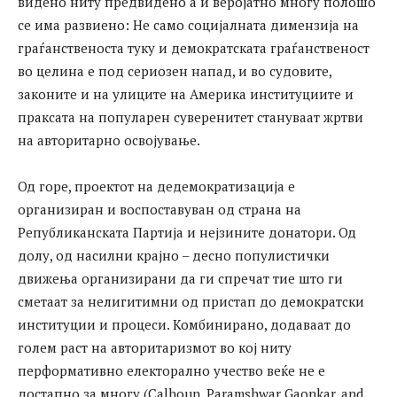
видено ниту предвидено а и веројатно многу полошо
се има развиено: Не само социјалната димензија на
граѓанственоста туку и демократската граѓанственост
во целина е под сериозен напад, и во судовите,
законите и на улиците на Америка институциите и
праксата на популарен суверенитет стануваат жртви
на авторитарно освојување.
Од горе, проектот на дедемократизација е
организиран и воспоставуван од страна на
Републиканската Партија и нејзините донатори. Од
долу, од насилни крајно – десно популистички
движења организирани да ги спречат тие што ги
сметаат за нелигитимни од пристап до демократски
институции и процеси. Комбинирано, додаваат до
голем раст на авторитаризмот во кој ниту
перформативно електорално учество веќе не е
достапно за многу (Calhoun, Paramshwar Gaonkar, and