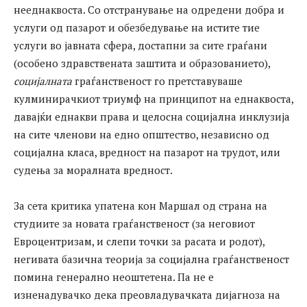
нееднаквоста. Со отстранување на одредени добра и
услуги од пазарот и обезбедување на истите тие
услуги во јавната сфера, достапни за сите граѓани
(особено здравствената заштита и образованието),
социјалната
граѓанственост го претставуваше
кулминирачкиот триумф на принципот на еднаквоста,
давајќи еднакви права и целосна социјална инклузија
на сите членови на едно општество, независно од
социјална класа, вредност на пазарот на трудот, или
судења за моралната вредност.
За сета критика упатена кон Маршал од страна на
студиите за новата граѓанственост (за неговиот
Евроцентризам, и слепи точки за расата и родот),
негивата базична теорија за социјална граѓанственост
помина генерално неоштетена. Па не е
изненадувачко дека преовладувачката дијагноза на