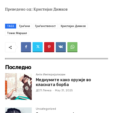
Преведено од: Кристијан Димков
TAGS
Граѓани
Граѓанственост
Кристијан Димков
Томас Маршал
Последно
Анти Империјализам
Медиумите како оружје во
класната борба
ДСП Ленка
-
May 31, 2025
Uncategorized