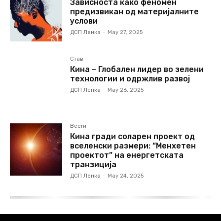
Зависноста како феномен
предизвикан од материјалните
услови
ДСП Ленка
-
May 27, 2025
Став
Кина – Глобален лидер во зелени
технологии и одржлив развој
ДСП Ленка
-
May 26, 2025
Вести
Кина гради соларен проект од
вселенски размери: “Менхетен
проектот” на енергетската
транзиција
ДСП Ленка
-
May 24, 2025