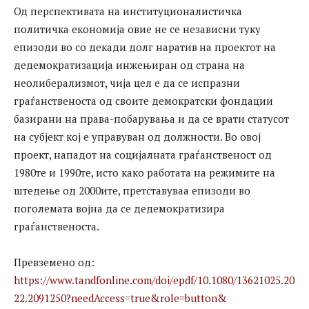
Од перспективата на институционалистичка
политичка економија овие не се независни туку
епизоди во со декади долг наратив
на проектот на
дедемократизација инжењиран од страна на
неолиберализмот, чија цел е да се испразни
граѓанственоста од своите демократски фондации
базирани на права-побарувања и да се врати статусот
на субјект кој е управуван од должности. Во овој
проект, нападот на социјалната граѓанственост од
1980те и 1990те, исто како работата на режимите на
штедење од 2000ите, претставуваа епизоди во
поголемата војна да се дедемократизира
граѓанственоста.
Превземено од:
https://www.tandfonline.com/doi/epdf/10.1080/13621025.20
22.2091250?needAccess=true&role=button&