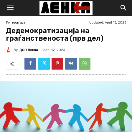
Updated:
April 13, 2023
Литература
Дедемократизација на
граѓанственоста (прв дел)
By
ДСП Ленка
April 12, 2023