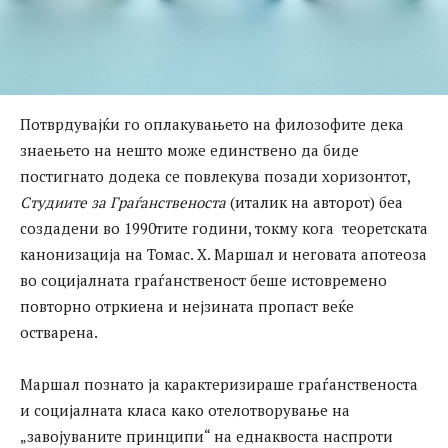
Потврдувајќи го оплакувањето на филозофите дека
знаењето на нешто може единствено да биде
постигнато додека се повлекува позади хоризонтот,
Студиите за Граѓанственоста
(италик на авторот) беа
создадени во 1990тите години, токму кога теоретската
канонизација на Томас. Х. Маршал и неговата апотеоза
во социјалната граѓанственост беше истовремено
повторно отркиена и нејзината пропаст веќе
остварена.
Маршал познато ја карактеризираше граѓанственоста
и социјалната класа како отелотворување на
„завојуваните принципи“ на еднаквоста наспроти