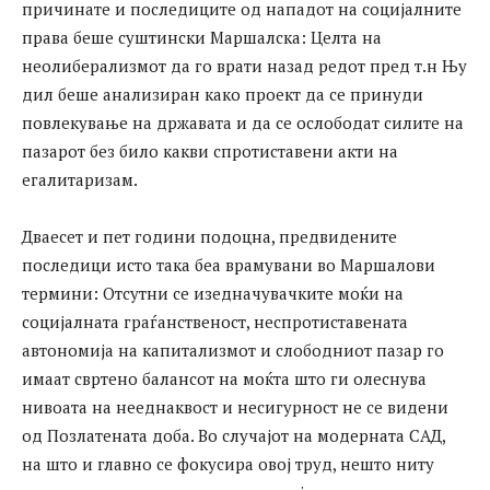
причинате и последиците од нападот на социјалните
права беше суштински Маршалска: Целта на
неолиберализмот да го врати назад редот пред т.н Њу
дил беше анализиран како проект да се принуди
повлекување на државата и да се ослободат силите на
пазарот без било какви спротиставени акти на
егалитаризам.
Дваесет и пет години подоцна, предвидените
последици исто така беа врамувани во Маршалови
термини: Отсутни се изедначувачките моќи на
социјалната граѓанственост, неспротиставената
автономија на капитализмот и слободниот пазар го
имаат свртено балансот на моќта што ги олеснува
нивоата на нееднаквост и несигурност не се видени
од Позлатената доба. Во случајот на модерната САД,
на што и главно се фокусира овој труд, нешто ниту