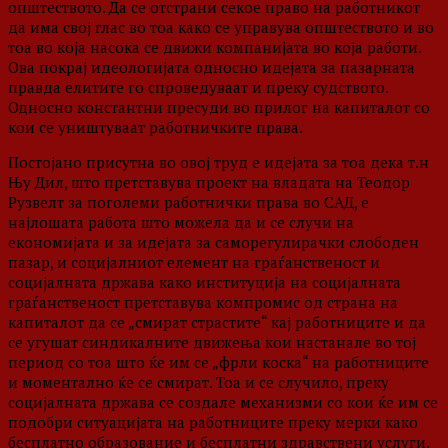
општеството. Да се отстрани секое право на работникот
да има свој глас во тоа како се управува општеството и во
тоа во која насока се движи компанијата во која работи.
Ова покрај идеологијата односно идејата за пазарната
правда елитите го спроведуваат и преку судството.
Односно константни пресуди во прилог на капиталот со
кои се уништуваат работничките права.
Постојано присутна во овој труд е идејата за тоа дека т.н
Њу Дил, што претставува проект на владата на Теодор
Рузвелт за поголеми работнички права во САД, е
најлошата работа што можела да и се случи на
економијата и за идејата за саморегулирачки слободен
пазар, и социјалниот елемент на граѓанственост и
социјалната држава како институција на социјалната
граѓанственост претставува компромис од страна на
капиталот да се „смират страстите“ кај работниците и да
се угушат синдикалните движења кои настанале во тој
период со тоа што ќе им се „фрли коска“ на работниците
и моментално ќе се смират. Тоа и се случило, преку
социјалната држава се создале механизми со кои ќе им се
подобри ситуацијата на работниците преку мерки како
бесплатно образование и бесплатни здравствени услуги.