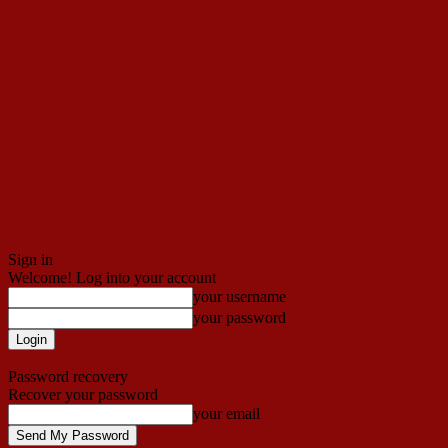
Sign in
Welcome! Log into your account
your username
your password
Forgot your password? Get help
Password recovery
Recover your password
your email