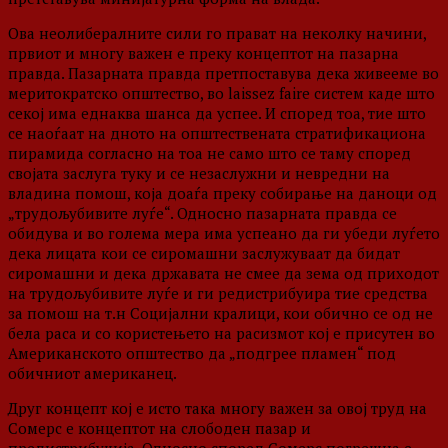
Ова неолибералните сили го прават на неколку начини,
првиот и многу важен е преку концептот на пазарна
правда. Пазарната правда претпоставува дека живееме во
меритократско општество, во laissez faire систем каде што
секој има еднаква шанса да успее. И според тоа, тие што
се наоѓаат на дното на општествената стратификациона
пирамида согласно на тоа не само што се таму според
својата заслуга туку и се незаслужни и невредни на
владина помош, која доаѓа преку собирање на даноци од
„трудољубивите луѓе“. Односно пазарната правда се
обидува и во голема мера има успеано да ги убеди луѓето
дека лицата кои се сиромашни заслужуваат да бидат
сиромашни и дека државата не смее да зема од приходот
на трудољубивите луѓе и ги редистрибуира тие средства
за помош на т.н Социјални кралици, кои обично се од не
бела раса и со користењето на расизмот кој е присутен во
Американското општество да „подгрее пламен“ под
обичниот американец.
Друг концепт кој е исто така многу важен за овој труд на
Сомерс е концептот на слободен пазар и