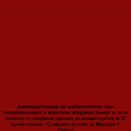
Дедемократизација на граѓанственоста: како
неолиберализмот ја користеше пазарната правда за да се
помести од социјални кралици до авторитаризам во 25
кратки години – Сумирање на текст од Маргарет Р.
Сомерс