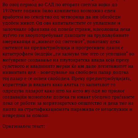
Во овој период во САД по втората светска војна до
1970тите години било комплетно возможно еден
вработен во семејство од четворица да им обезбеди
удобен живот. Од ова капиталистите се уплашиле и
започнале офанзива од повеќе страни, идеолошка дека
луѓето ги злоупотребуваат даноците на трудољубивите
американци и „живеат од системот“, понатаму дека
системот на предистрибуција и прогресивен данок е
катастрофаен бидејќи „ги казнува тие што се успешни“ во
меѓувреме создавање на плутократска влада која преку
судството и владините мерки ќе им даде легитимитет на
нивнитата цел – воведување на слободен пазар додека
тој пазар е се освен слободен. Преку предистрибуцијата,
користејќи ја владата како алатка го капиталот го
одредува пазарот како што на него му оди во прилог
создавајќи монополи додека ги имаат убедено граѓаните
дека се работи за меритократско општество и дека тие на
дното на стратификационата пирамида се незаслужни и
невредни за помош.
Оригинален текст:
https://www.tandfonline.com/doi/epdf/10.1080/13621025.2022.