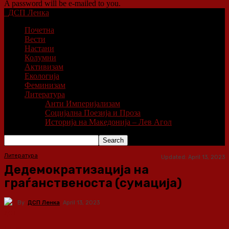
A password will be e-mailed to you.
ДСП Ленка
Почетна
Вести
Настани
Колумни
Активизам
Екологија
Феминизам
Литература
Анти Империјализам
Социјална Поезија и Проза
Историја на Македонија – Лев Агол
Литература
Updated:
April 13, 2023
Дедемократизација на
граѓанственоста (сумација)
By
ДСП Ленка
April 13, 2023