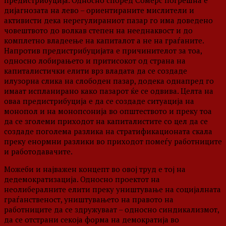
предистрибуција. Односно според Сомерс погрешна е
дијагнозата на лево – ориентираните мислители и
активисти дека нерегулираниот пазар го има доведено
човештвото до волкав степен на нееднаквост и до
комплетно владеење на капиталот а не на граѓаните.
Напротив предистрибуцијата е причинителот за тоа,
односно лобирањето и притисокот од страна на
капиталистички елити врз владата да се создаде
илузорна слика на слободен пазар, додека однапред го
имаат испланирано како пазарот ќе се одвива. Целта на
оваа предистрибуција е да се создаде ситуација на
монопол и на монопсонија во општеството и преку тоа
да се зголеми приходот на капиталистите со цел да се
создаде поголема разлика на стратификационата скала
преку енормни разлики во приходот помеѓу работниците
и работодавачите.
Можеби и најважен концепт во овој труд е тој на
дедемократизација. Односно проектот на
неолибералните елити преку уништување на социјалната
граѓанственост, уништувањето на правото на
работниците да се здружуваат – односно синдикализмот,
да се отстрани секоја форма на демократија во