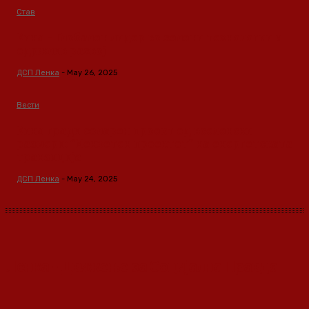
Став
Кина – Глобален лидер во зелени технологии и
одржлив развој
ДСП Ленка
-
May 26, 2025
Вести
Кина гради соларен проект од вселенски
размери: “Менхетен проектот” на енергетската
транзиција
ДСП Ленка
-
May 24, 2025
Ленка - Движење за Социјална Правда