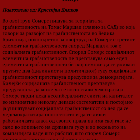
Подготвено од: Кристијан Димков
Во овој труд Сомерс пишува за теоријата за
граѓанственоста на Томас Маршал (главно за САД) во која
говори за развојот на граѓанственоста во Велика
Британија, поконкретно за овој труд на Сомерс е третиот
елемент на граѓанственоста според Маршал а тоа е
социјалната граѓанственост. Според Сомерс социјалниот
елемент на граѓанственоста не претставува само еден
елемент на граѓанственоста без кој неможе да се уживаат
другите два (цивилниот и политичкиот) туку социјалната
граѓанственост претставува предуслов за демократијата.
Бидејќи социјалната граѓанственост претставува
предуслов за да може да се воспостави демократија
Сомерс тврди дека неолибералните елити на капиталот
во изминативе неколку декади систематски и постојано
ја уништуваат социјалната граѓанственост со цел да се
дедемократизира општеството и да се лиши
работничката класа од своите права да има свој глас не
само во водењето на државата туку и во водењето на
компанијата каде што работат, што според Сомерс
претставува минијатурна форма на влада.