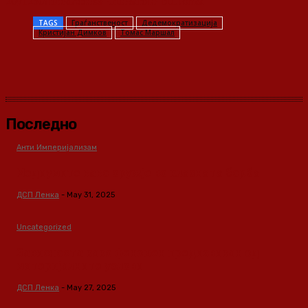
2091250?needAccess=true&role=button&
TAGS
Граѓанственост
Дедемократизација
Кристијан Димков
Томас Маршал
Последно
Анти Империјализам
Медиумите како оружје во класната борба
ДСП Ленка
-
May 31, 2025
Uncategorized
Зависноста како феномен предизвикан од
материјалните услови
ДСП Ленка
-
May 27, 2025