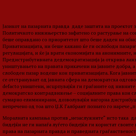
Јазикот на пазарната правда даде заштита на проектот 
Политичкото инжињерство зафатено со растурање на соц
беше оправдано со приоритетот што беше даден на обно
Приватизацијата, ни беше кажано ќе ги ослободи пазар
регулацијата, и ќе ја врати економијата на анонимните,
Предистрибутивната дедемократизација ја открива лажн
уништувањето на правата прикачени на јавните добра, а
слободен пазар водеше кон приватизацијата. Кога јавни
се отстрануваат од јавната сфера на демократска одгов
defacto уништени, исцрпувајќи ги граѓаните од нивните
демократско контрадвижење – социјалните права кои слу
сумарно елиминирани, дозволувајќи нагорна дистрибуциј
непречено од тоа што Џ.К Галбраит познато го нарече „
Моралната кампања против „незаслужните“ исто така да
бидејќи не ги напаѓа луѓето бидејќи ги користат своит
права на пазарната правда и праведната граѓанственост.