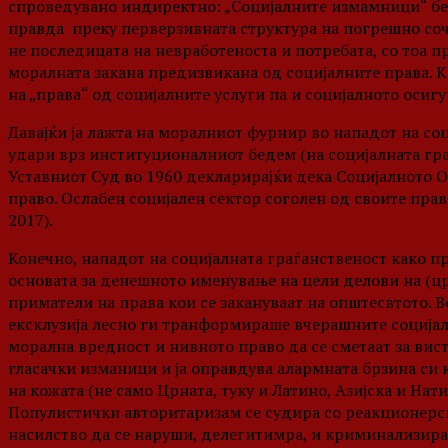
спроведувано индиректно: „Социјалните измамници“ бе
правда преку перверзивната структура на погрешно соч
не последицата на невработеноста и потребата, со тоа 
моралната закана предизвикана од социјалните права. К
на „права“ од социјалните услуги па и социјалното осиг
Давајќи ја лажта на моралниот фурнир во нападот на со
удари врз институционалниот бедем (на социјалната гра
Уставниот Суд во 1960 декларирајќи дека Социјалното 
право. Ослабен социјален сектор соголен од своите прав
2017).
Конечно, нападот на социјалната граѓанственост како п
основата за денешното именување на цели делови на (ц
приматели на права кои се закануваат на општесвтото. В
ексклузија лесно ги транформираше вчерашните социјал
морална вредност и нивното право да се сметаат за ви
гласачки изманици и ја оправдува алармната брзина си к
на кожата (не само Црната, туку и Латино, Азијска и На
Популистички авторитаризам се судира со реакционерск
насилство да се наруши, делегитимра, и криминализира