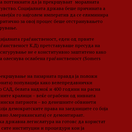
а поттикнати да ја прекршуваат моралната
увство. Социјалната држава беше причината а
правејќи го најголем императив да се елиминира
ритично за овој процес беше отстранувањето
урување.
цијалната граѓанственост, еден од првите
ѓанственост К.Д) претставуваше пресуда на
Осигурување не е конституивно заштитено како
а олеснува ослабена граѓанственост (Somers
рекршување на пазарната правда ја положи
рната) популација како велепредавнички
о САД, белата надмоќ и 400 години на расна
ните кралици – веќе ограбени од нивната
стински патриоти – во денешните обвинети
оја демократските права на заедниците со боја
тивно Американската) се демонтираат.
а државна легислатура на готовс да користат
 сите институции и процедури кои ја