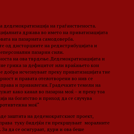
за дедемократизација на граѓанственоста.
ијалната држава во името на приватизацијата
вата на пазарната самодоверба.
ите од дисторциите на редистрибуцијата и
 неперсонални пазарни сили.
оста на ова тврдење. Дедемократизацијата и
 не грижа за дефицитот или враќањето кон
те добра исчезнуваат преку приватизацијата тие
орност и правата отелотворени во нив се
 права и привилегии. Градечките темели на
жат како канал во пазарна моќ – и преку тоа
а на богатство и приход да се случува
противтежна моќ“
де заштита на дедемократскиот проект,
е права туку бидејќи ги прекршуваат моралните
 За да се осигураат, дури и ова беше