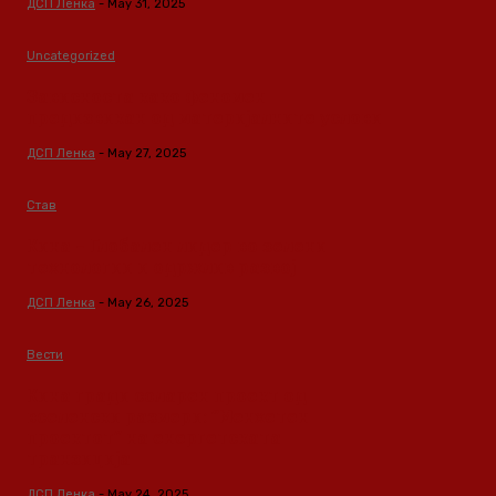
ДСП Ленка
-
May 31, 2025
Uncategorized
Зависноста како феномен
предизвикан од материјалните услови
ДСП Ленка
-
May 27, 2025
Став
Кина – Глобален лидер во зелени
технологии и одржлив развој
ДСП Ленка
-
May 26, 2025
Вести
Кина гради соларен проект од
вселенски размери: “Менхетен
проектот” на енергетската
транзиција
ДСП Ленка
-
May 24, 2025