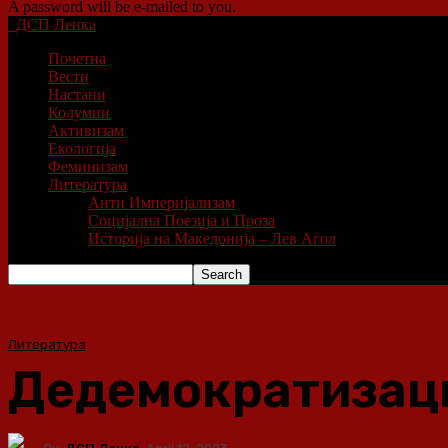
A password will be e-mailed to you.
ДСП Ленка
Почетна
Вести
Настани
Колумни
Активизам
Екологија
Феминизам
Литература
Анти Империјализам
Социјална Поезија и Проза
Историја на Македонија – Лев Агол
Литература
Дедемократизациј