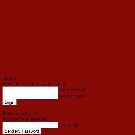
Sign in
Welcome! Log into your account
your username
your password
Forgot your password? Get help
Password recovery
Recover your password
your email