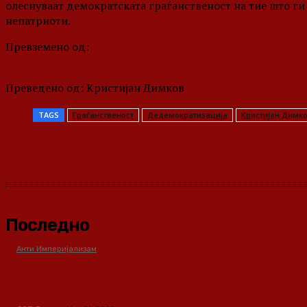
олеснуваат демократската граѓанственост на тие што г
непатриоти.
Превземено од:
https://www.tandfonline.com/doi/epdf/1
needAccess=true&role=button&
Преведено од: Кристијан Димков
TAGS
Граѓанственост
Дедемократизација
Кристијан Димк
Share
Последно
Анти Империјализам
Медиумите како оружје во класната
борба