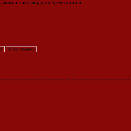
и сметаат како морални одметници и
0.1080/13621025.2022.2091250?
ов
Томас Маршал