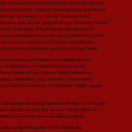
ојата антинародна и милитаристичка политика
питалистичките сили во внатрешните работи на
тика на државите согласно продадените
голема сила, водат директно кон предавство на
а на Балканот. Посетите на балканските
 дека влијанието на Русија на Балканот расте,
 дека секое мешање на Русија на Балканот
кога тоа се прави во договор со Австрија.
анска социјалдемократска конференција
,
 на Балканот со својата предавничка,
јба да донесат вистинско зближување на
ја, а најмалку под патронат на рускиот
на политика сака да го оправда својот крвав
и панисламска внатрешна политика и со својата
де премногу докази дека е неспособна за
ањето на балканската конфедерација.
борба на пролетаријатот ги зближува