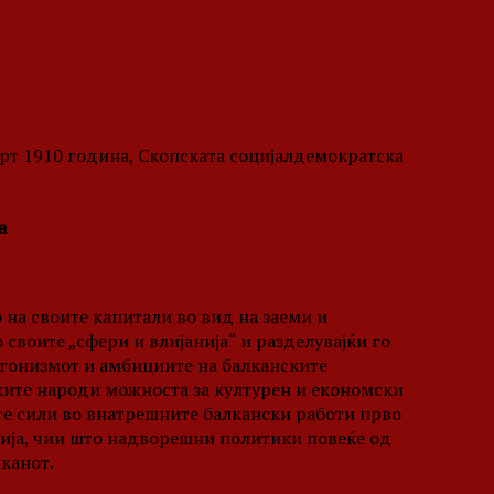
арт 1910 година, Скопската социјалдемократска
а
 на своите капитали во вид на заеми и
 своите „сфери и влијанија“ и разделувајќи го
агонизмот и амбициите на балканските
ските народи можноста за културен и економски
те сили во внатрешните балкански работи прво
сија, чии што надворешни политики повеќе од
лканот.