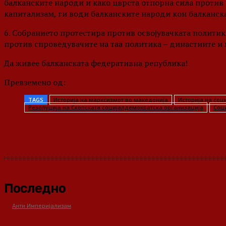
балканските народи и како цврста отпорна сила против 
капитализам, ги води балканските народи кон балканск
6. Собранието протестира против освојувачката политика
против спроведувачите на таа политика – династиите и 
Да живее балканската федеративна република!
Превземено од:
https://www.marxists.org/makedonski/isto
TAGS
Историја на марксизмот во македонија
Историја на соц
Резолуција на Скопската социјалдемократска организација
Соци
Share
Последно
Анти Империјализам
Медиумите како оружје во класната