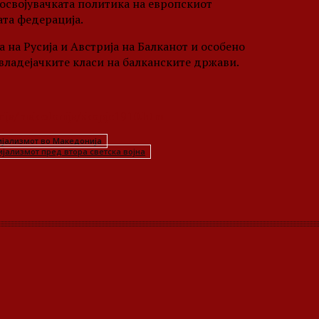
освојувачката политика на европскиот
ата федерација.
 на Русија и Австрија на Балканот и особено
владејачките класи на балканските држави.
rija/makedonija/skopje1910.htm
ијализмот во Македонија
јализмот пред втора светска војна