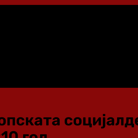
копската социјал
10 год.