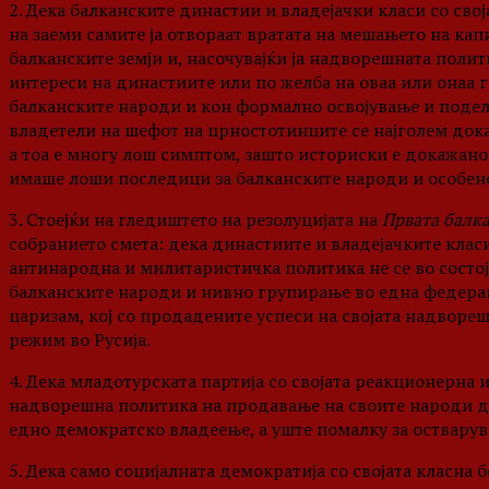
2. Дека балканските династии и владејачки класи со св
на заеми самите ја отвораат вратата на мешањето на ка
балканските земји и, насочувајќи ја надворешната поли
интереси на династиите или по желба на оваа или онаа 
балканските народи и кон формално освојување и поделб
владетели на шефот на црностотинците се најголем доказ
а тоа е многу лош симптом, зашто историски е докажано
имаше лоши последици за балканските народи и особено 
3. Стоејќи на гледиштето на резолуцијата на
Првата балк
собранието смета: дека династиите и владејачките класи
антинародна и милитаристичка политика не се во состо
балканските народи и нивно групирање во една федераци
царизам, кој со продадените успеси на својата надвореш
режим во Русија.
4. Дека младотурската партија со својата реакционерна 
надворешна политика на продавање на своите народи да
едно демократско владеење, а уште помалку за остварув
5. Дека само социјалната демократија со својата класна 