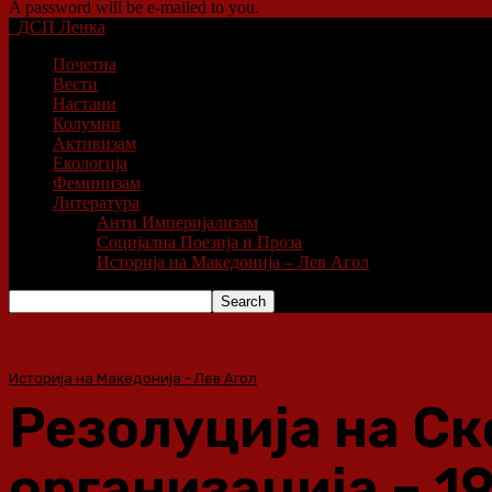
A password will be e-mailed to you.
ДСП Ленка
Почетна
Вести
Настани
Колумни
Активизам
Екологија
Феминизам
Литература
Анти Империјализам
Социјална Поезија и Проза
Историја на Македонија – Лев Агол
Историја на Македонија - Лев Агол
Резолуција на С
организација – 19