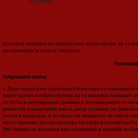
ДСП Ленка
По повод акцијата на балканскиот пролетаријат на 14 м
организација ја донесе следната
Резолуциј
Собранието смета:
1. Дека европските капиталистички сили со пласирањето
индустриски потфати успеаја да го вовлечат Балканот во
со чести и неприродни граници и поттикнувајќи го ант
династии и владејачки класи, им ја одземаат на балкан
развој и напредок. А во однос на мешањето на европски
место заземаат апсолутистичка Австрија и деспотска Ру
200 години се насочени кон освојување и поделба на Ба