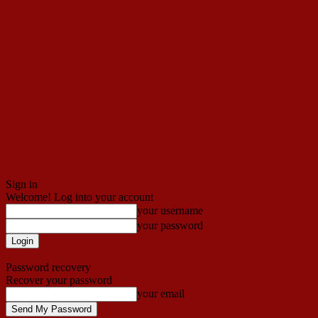
Sign in
Welcome! Log into your account
your username
your password
Forgot your password? Get help
Password recovery
Recover your password
your email