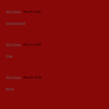
борба
ДСП Ленка
-
May 31, 2025
Uncategorized
Зависноста како феномен
предизвикан од материјалните услови
ДСП Ленка
-
May 27, 2025
Став
Кина – Глобален лидер во зелени
технологии и одржлив развој
ДСП Ленка
-
May 26, 2025
Вести
Кина гради соларен проект од
вселенски размери: “Менхетен
проектот” на енергетската