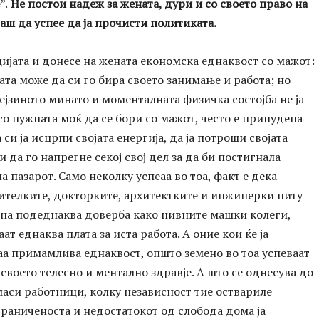
”.
Не постои надеж за жената, дури и со своето право на
гаш да успее да ја прочисти политиката.
јата и донесе на жената економска еднаквост со мажот:
амата може да си го бира своето занимање и работа; но
ејзиното минато и моменталната физичка состојба не ја
о нужната моќ да се бори со мажот, често е принудена
 си ја исцрпи својата енергија, да ја потроши својата
и да го напрегне секој свој дел за да би постигнала
а пазарот. Само неколку успеаа во тоа, факт е дека
ителките, докторките, архитектките и инжинерки ниту
 на подеднаква доверба како нивните машки колеги,
ат еднаква плата за иста работа. А оние кои ќе ја
аа примамлива еднаквост, општо земено во тоа успеваат
 своето телесно и ментално здравје. А што се однесува до
аси работници, колку независност тие оствариле
раниченоста и недостатокот од слобода дома ја