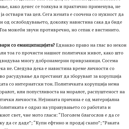
ње, како денес се толкува и практично применува, не
 ја оствари таа цел. Сега жената е соочена со нужност да
и од ослободувањето, доколку навистина сака да биде
Тоа можеби звучи противречно, но сепак е вистинито.
вари со еманципацијата?
Еднакво право на глас во некои
ли тоа го прочисти нашиот политички живот, како што
едвидуваа многу добронамерни приврзаници. Сосема
ка не. Следува дека е навистина време личности со
аво расудување да престанат да зборуваат за корупција
ата со интернатски тон. Политичката корупција нема
оралот, или попустливоста на моралот, распуштеност на
тички личности. Нејзината причина е од материјална
олитиката е одраз на управувањето со работата и
иот свет, чие мото гласи: “Поголем благослов е да се
ку да се даде”; “Купи ефтино и продај скапо”; ”Раката