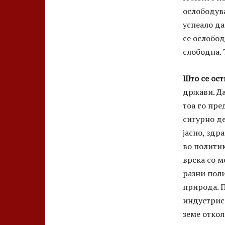
ослободува
успеало да
се ослобод
слободна. 
Што се ост
држави. Да
тоа го пр
сигурно де
јасно, здр
во политик
врска со м
разни поли
природа. П
индустриск
земе откол