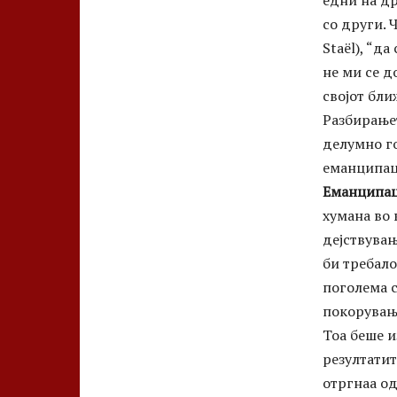
со други. 
Staël), “да
не ми се д
својот бли
Разбирањет
делумно го
еманципаци
Еманципац
хумана во 
дејствувањ
би требало
поголема с
покорувањ
Тоа беше и
резултатит
отргнаа од