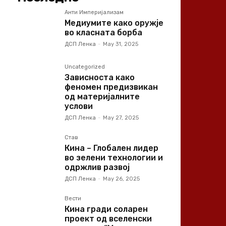
Анти Империјализам
Медиумите како оружје
во класната борба
ДСП Ленка
-
May 31, 2025
Uncategorized
Зависноста како
феномен предизвикан
од материјалните
услови
ДСП Ленка
-
May 27, 2025
Став
Кина – Глобален лидер
во зелени технологии и
одржлив развој
ДСП Ленка
-
May 26, 2025
Вести
Кина гради соларен
проект од вселенски