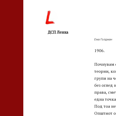
ДСП Ленка
Ема Голдман
1906.
Почнувам с
теории, ко
групи на ч
без оглед 
права, сме
една точка
Под тоа н
Општиот оп