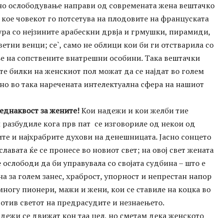
о ослободување направи од современата жена вештачко
 кое човекот го потсетува на плодовите на француската
ра со нејзините арабескни дрвја и грмушки, пирамиди,
ветни венци; се`, само не облици кои би ги отстварила со
е на сопствените внатрешни особини. Така вештачки
е билки на женскиот пол можат да се најдат во голем
ено во така наречената интелектуална сфера на нашиот
еднаквост за жените!
Кои надежи и кои желби тие
 разбудиле кога прв пат се изговориле од некои од
те и најхрабрите духови на денешницата. Јасно сонцето
 славата ќе се пронесе во новиот свет; на овој свет жената
е ослободи да би управувала со својата судбина – што е
на за голем занес, храброст, упорност и непрестан напор
ногу пионери, мажи и жени, кои се ставиле на коцка во
отив светот на предрасудите и незнаењето.
дежи се движат кон таа цел, но сметам дека женското