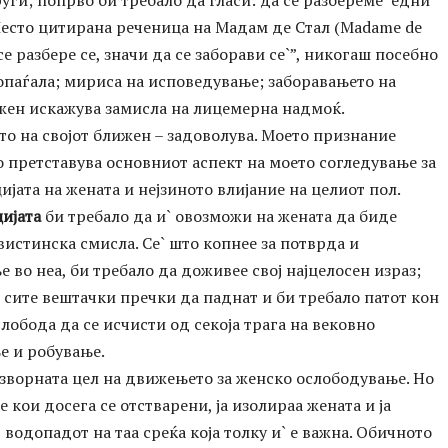
Често цитирана реченица на Мадам де Стал (Madame de
 се разбере се, значи да се заборави се`”, никогаш посебно
опаѓала; мириса на исповедување; заборавањето на
жен искажува замисла на лицемерна надмоќ.
о на својот ближен – задоволува. Моето признание
 претставува основниот аспект на моето согледување за
јата на жената и нејзиното влијание на целиот пол.
ијата
би требало да и` овозможи на жената да биде
вистинска смисла. Се` што копнее за потврда и
е во неа, би требало да доживее свој најцелосен израз;
 сите вештачки пречки да паднат и би требало патот кон
лобода да се исчисти од секоја трага на вековно
е и робување.
зворната цел на движењето за женско ослободување. Но
е кои досега се отстварени, ја изолираа жената и ја
 водопадот на таа среќа која толку и` е важна. Обичното