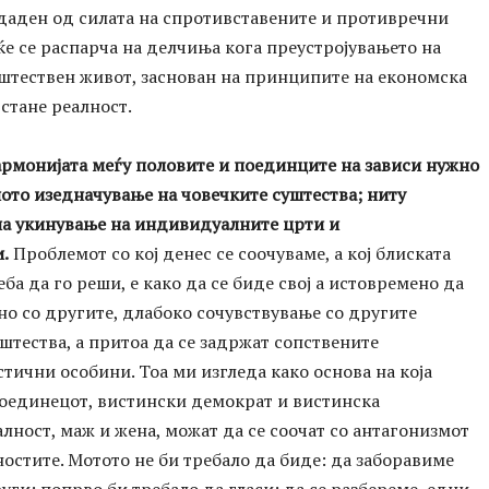
даден од силата на спротивставените и противречни
ќе се распарча на делчиња кога преустројувањето на
штествен живот, заснован на принципите на економска
 стане реалност.
армонијата меѓу половите и поединците на зависи нужно
ото изедначување на човечките суштества; ниту
на укинување на индивидуалните црти и
.
Проблемот со кој денес се соочуваме, а кој блиската
ба да го реши, е како да се биде свој а истовремено да
но со другите, длабоко сочувствување со другите
штества, а притоа да се задржат сопствените
тични особини. Тоа ми изгледа како основа на која
поединецот, вистински демократ и вистинска
ност, маж и жена, можат да се соочат со антагонизмот
остите. Мотото не би требало да биде: да заборавиме
уги; попрво би требало да гласи: да се разбереме едни