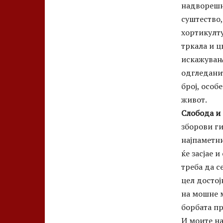
надворешн
суштество,
хортикулту
тркала и ц
искажувањ
одгледанит
број, особ
живот.
Слобода и 
зборови ги
најпаметни
ќе засјае и
треба да с
цел достој
на мошне м
борбата пр
И моите на