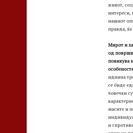
живот, соз
интереси, 
нашиот оп
правда, ќе
Мирот и х
од површн
повикува 
особености
иднина тре
се биде ед
човечки су
карактерис
масите и 
индивидуал
и спротивн
едни на др