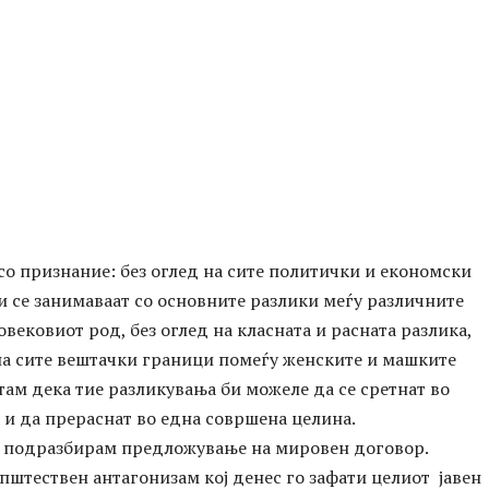
о признание: без оглед на сите политички и економски
и се занимаваат со основните разлики меѓу различните
овековиот род, без оглед на класната и расната разлика,
на сите вештачки граници помеѓу женските и машките
там дека тие разликувања би можеле да се сретнат во
 и да прераснат во една совршена целина.
е подразбирам предложување на мировен договор.
штествен антагонизам кој денес го зафати целиот јавен