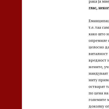
рака ја мие
глас, неко
Еманципаци
т.е. таа с
како што н
опремиле с
целосно да
виталност 
вредност н
жените, уч
наидуваат
ниту прима
остварат т
по цена на
големите м
доколку ог