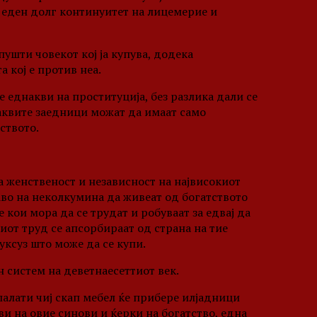
 еден долг континуитет на лицемерие и
пушти човекот кој ја купува, додека
 кој е против неа.
 еднакви на проституција, без разлика дали се
Таквите заедници можат да имаат само
ството.
а женственост и независност на највисокиот
аво на неколкумина да живеат од богатството
 кои мора да се трудат и робуваат за едвај да
иот труд се апсорбираат од страна на тие
уксуз што може да се купи.
н систем на деветнаесеттиот век.
палати чиј скап мебел ќе прибере илјадници
и на овие синови и ќерки на богатство, една