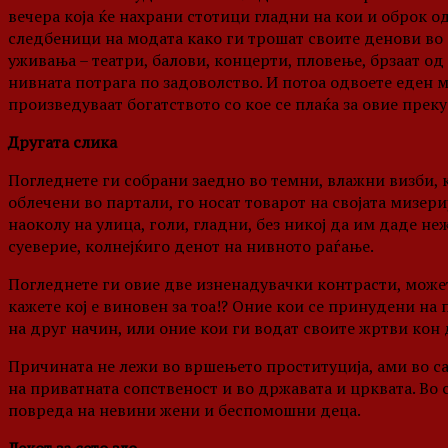
вечера која ќе нахрани стотици гладни на кои и оброк од
следбеници на модата како ги трошат своите денови во
уживања – театри, балови, концерти, пловење, брзаат од
нивната потрага по задоволство. И потоа одвоете еден 
произведуваат богатството со кое се плаќа за овие пре
Другата слика
Погледнете ги собрани заедно во темни, влажни визби, 
облечени во партали, го носат товарот на својата мизери
наоколу на улица, голи, гладни, без никој да им даде не
суеверие, колнејќиго денот на нивното раѓање.
Погледнете ги овие две изненадувачки контрасти, може
кажете кој е виновен за тоа!? Оние кои се принудени на 
на друг начин, или оние кои ги водат своите жртви кон
Причината не лежи во вршењето проституција, ами во с
на приватната сопственост и во државата и црквата. Во 
повреда на невини жени и беспомошни деца.
Лекот за сето зло