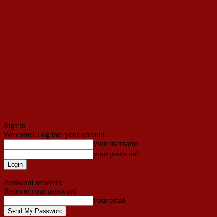
Sign in
Welcome! Log into your account
your username
your password
Forgot your password? Get help
Password recovery
Recover your password
your email