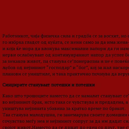
Работникот, чија физичка сила и градба се за восхит, но 
го избрка гладот од куќата, се жени само за да има жена
и која ќе мора да вложува максимални напори да ги нам
нерви ослабнуваат од континуираниот напор да успее бе
за некаков живот, па станува се’понервозна и не е пове
љубов од нејзиниот “господар” и “бог”, коj за жал наско
планови се уништиле, и така практично почнува да верув
Синџир
ите стануваат
потешки и потешки
Како што трошоците наместо да се намалат стануваат се’ 
во нејзиниот брак, исто така се чувствува и предадена, а 
уништува нејзината убавина за кратко време по бракот.
Таа станува малодушна, ги занемарува своите домашни о
сочувство меѓу неа и нејзиниот сопруг за да им дадат си
својот живот.Наместо да се држат до еден со друг, тие 