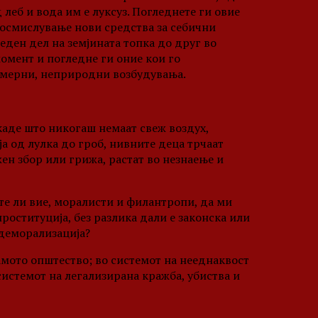
 леб и вода им е луксуз. Погледнете ги овие
 осмислување нови средства за себични
 еден дел на земјината топка до друг во
момент и погледне ги оние кои го
кумерни, неприродни возбудувања.
каде што никогаш немаат свеж воздух,
ја од лулка до гроб, нивните деца трчаат
жен збор или грижа, растат во незнаење и
те ли вие, моралисти и филантропи, да ми
проституција, без разлика дали е законска или
 деморализација?
амото општество; во системот на нееднаквост
системот на легализирана кражба, убиства и