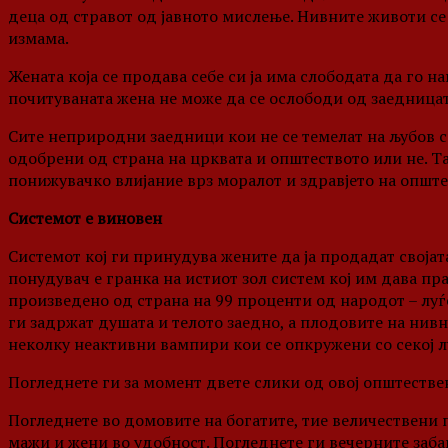
деца од стравот од јавното мислење. Нивните животи се
измама.
Жената која се продава себе си ја има слободата да го на
почитуваната жена не може да се ослободи од заедницата
Сите неприродни заедници кои не се темелат на љубов се
одобрени од страна на црквата и општеството или не. 
понижувачко влијание врз моралот и здравјето на опште
Системот е виновен
Системот кој ги принудува жените да ја продадат својат
понудувач е гранка на истиот зол систем кој им дава пр
произведено од страна на 99 проценти од народот – луѓе
ги задржат душата и телото заедно, а плодовите на нивн
неколку неактивни вампири кои се опкружени со секој л
Погледнете ги за момент двете слики од овој општестве
Погледнете во домовите на богатите, тие величествени 
мажи и жени во удобност. Погледнете ги вечерните забав