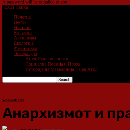
A password will be e-mailed to you.
ДСП Ленка
Почетна
Вести
Настани
Колумни
Активизам
Екологија
Феминизам
Литература
Анти Империјализам
Социјална Поезија и Проза
Историја на Македонија – Лев Агол
Феминизам
Анархизмот и пр