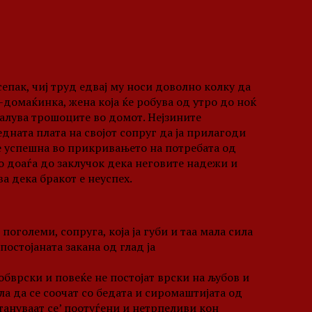
сепак, чиј труд едвај му носи доволно колку да
–домаќинка, жена која ќе робува од утро до ноќ
алува трошоците во домот. Нејзините
дната плата на својот сопруг да ја прилагоди
ќе успешна во прикривањето на потребата од
ро доаѓа до заклучок дека неговите надежи и
а дека бракот е неуспех.
поголеми, сопруга, која ја губи и таа мала сила
постојаната закана од глад ја
бврски и повеќе не постојат врски на љубов и
ла да се соочат со бедата и сиромаштијата од
стануваат се’ поотуѓени и нетрпеливи кон