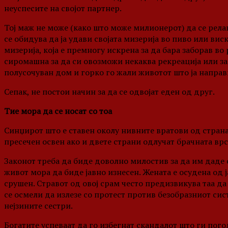
неуспесите на својот партнер.
Тој маж не може (како што може милионерот) да се релак
се обидува да ја удави својата мизерија во пиво или вис
мизерија, која е премногу искрена за да бара заборав во
сиромашна за да си овозможи некаква рекреација или заб
полусочуван дом и горко го жали животот што ја напра
Сепак, не постои начин за да се одвојат еден од друг.
Тие мора да се носат со тоа
Синџирот што е ставен околу нивните вратови од страна
пресечен освен ако и двете страни одлучат брачната врс
Законот треба да биде доволно милостив за да им даде 
живот мора да биде јавно изнесен. Жената е осудена од 
срушен. Стравот од овој срам често предизвикува таа да
се осмели да излезе со протест против безобразниот сист
нејзините сестри.
Богатите успеваат да го избегнат скандалот што ги пог