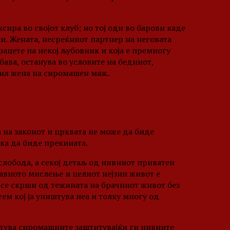
сира во својот клуб; но тој оди во барови каде
ки. Жената, несреќниот партнер на неговата
 рацете на некој љубовник и која е премногу
ава, останува во условите на бедниот,
вил жена на сиромашен маж.
 на законот и црквата не може да биде
ка да биде прекината.
слобода, а секој детаљ од нивниот приватен
јавното мислење и целиот нејзин живот е
 се скрши од тежината на брачниот живот без
ем кој ја уништува неа и толку многу од
одува сиромашните заштитувајќи ги нивните