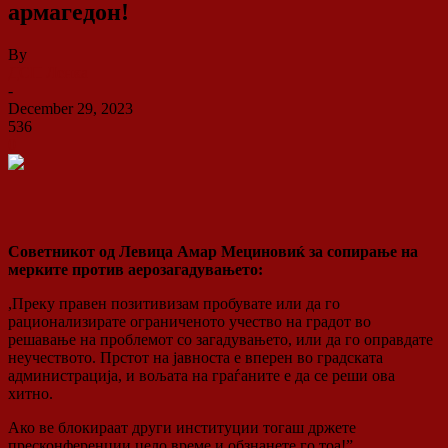
армагедон!
By
ДСП Ленка
-
December 29, 2023
536
0
Советникот од Левица Амар Мециновиќ за сопирање на
мерките против аерозагадувањето:
,Преку правен позитивизам пробувате или да го
рационализирате ограниченото учество на градот во
решавање на проблемот со загадувањето, или да го оправдате
неучеството. Прстот на јавноста е вперен во градската
администрација, и вољата на граѓаните е да се реши ова
хитно.
Ако
ве блокираат други институции тогаш држете
пресконференции цело време и обзнанете го тоа!”