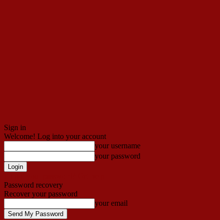
Sign in
Welcome! Log into your account
your username
your password
Forgot your password? Get help
Password recovery
Recover your password
your email