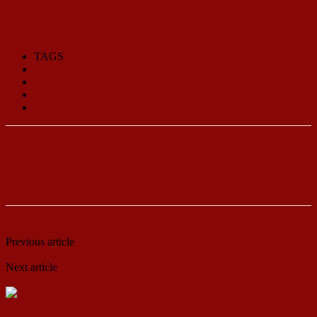
TAGS
Град Скопје
Загадување
Левица
Мециновиќ
Previous article
Повик до Меѓународниот кривичен суд во Хаг
да ги истражи израелските злосторства во Газа
Next article
Крмов: Сегрегацијата не може да биде демократски
принцип
ДСП Ленка