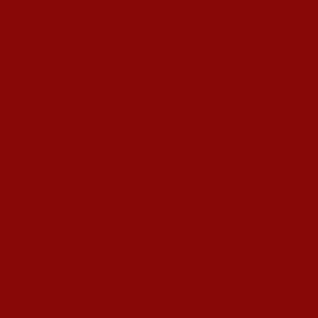
RELATED ARTICLES
MORE FROM AUTHOR
Кина гради соларен проект од вселенски
размери: “Менхетен проектот” на енергетската
транзиција
Обидот на Трамп да ги подели Русија и Кина
УНИЦЕФ: Секое трето дете во Македонија
живее во сиромаштија
Ленка - Движење за Социјална Правда