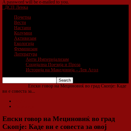
A password will be e-mailed to you.
ДСП Ленка
Почетна
Вести
Настани
Колумни
Активизам
Екологија
Феминизам
Литература
Анти Империјализам
Социјална Поезија и Проза
Историја на Македонија – Лев Агол
Home
Вести
Епски говор на Мециновиќ во град Скопје: Каде
ви е совеста за...
Вести
Екологија
Епски говор на Мециновиќ во град
Скопје: Каде ви е совеста за овој